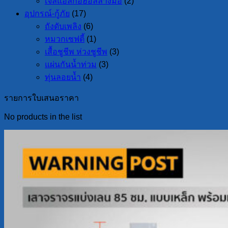
เจลแอลกอฮอล์ล้างมือ
(2)
อุปกรณ์-กู้ภัย
(17)
ถังดับเพลิง
(6)
หมวกเซฟตี้
(1)
เสื้อชูชีพ ห่วงชูชีพ
(3)
แผ่นกันน้ำท่วม
(3)
ทุ่นลอยน้ำ
(4)
รายการใบเสนอราคา
No products in the list