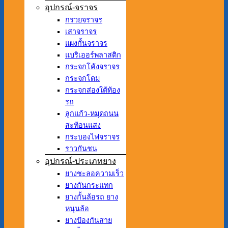
อุปกรณ์-จราจร
กรวยจราจร
เสาจราจร
แผงกั้นจราจร
แบริเออร์พลาสติก
กระจกโค้งจราจร
กระจกโดม
กระจกส่องใต้ท้อง
รถ
ลูกแก้ว-หมุดถนน
สะท้อนแสง
กระบองไฟจราจร
ราวกันชน
อุปกรณ์-ประเภทยาง
ยางชะลอความเร็ว
ยางกันกระแทก
ยางกั้นล้อรถ ยาง
หนุนล้อ
ยางป้องกันสาย