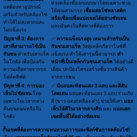
ห่วงคล้องที่ออกแบบมาโดยเฉพาะช่วย
แต่ต้องหาอุปกรณ์
ให้คุณสามารถ
เชื่อมต่อโซ่พลาสติก
เสริมสำหรับคล้องโซ่
หรือเชือกเพื่อแบ่งเขตได้อย่างชัดเจน
ทำให้ไม่สะดวกและ
และมั่นคงในทิศทางที่ต้องการ
ไม่แข็งแรง
ปัญหาที่ 3: ต้องการ
✅
ความแข็งแรงสูง เหมาะสำหรับเป็น
เสาที่สามารถใช้เป็น
กันชนเสาแร็ค
วัสดุเหล็กกัลวาไนซ์ที่
กันชน
สำหรับเสาแร็ค
แข็งแรง ทำให้เสารุ่นนี้สามารถ
ทำ
ในโกดัง เพื่อป้องกัน
หน้าที่เป็นเหล็กกันชนเสาแร็ค
ได้อย่างดี
ความเสียหายจากรถ
เยี่ยม ปกป้องโครงสร้างชั้นวางสินค้า
โฟล์คลิฟท์
จากการชน
ปัญหาที่ 4: การมอง
✅
มีแถบสะท้อนแสง 3 แถบ และสีสัน
เห็นไม่ชัดเจน
โดย
โดดเด่น
แถบสะท้อนแสง 3 แถบ ร่วมกับ
เฉพาะในเวลากลาง
สี (ขาว-แดง/เหลือง-ดำ) ช่วยให้เสา
มอง
คืนบนถนนหรือใน
เห็นได้ดีในเวลากลางคืน
และ
แบ่งแยก
โกดัง
เขตพื้นที่ได้อย่างชัดเจน
กั้นเขตที่ต้องการความทนทานถาวรและฟังก์ชันการคล้องโซ่!