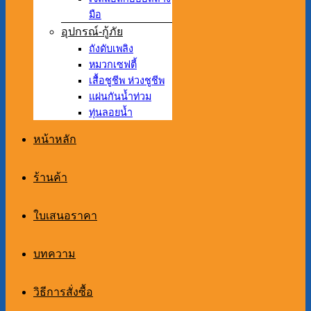
มือ
อุปกรณ์-กู้ภัย
ถังดับเพลิง
หมวกเซฟตี้
เสื้อชูชีพ ห่วงชูชีพ
แผ่นกันน้ำท่วม
ทุ่นลอยน้ำ
หน้าหลัก
ร้านค้า
ใบเสนอราคา
บทความ
วิธีการสั่งซื้อ