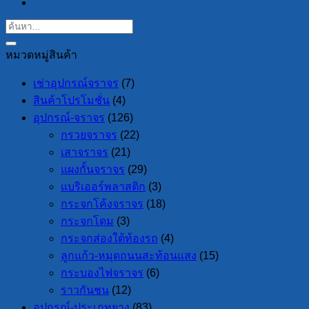
หมวดหมู่สินค้า
เช่าอุปกรณ์จราจร
(7)
สินค้าโปรโมชั่น
(4)
อุปกรณ์-จราจร
(126)
กรวยจราจร
(22)
เสาจราจร
(21)
แผงกั้นจราจร
(29)
แบริเออร์พลาสติก
(3)
กระจกโค้งจราจร
(18)
กระจกโดม
(3)
กระจกส่องใต้ท้องรถ
(4)
ลูกแก้ว-หมุดถนนสะท้อนแสง
(15)
กระบองไฟจราจร
(6)
ราวกันชน
(12)
อุปกรณ์-ประเภทยาง
(83)