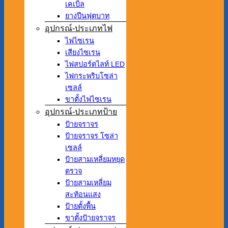
เคเบิ้ล
ยางปีนฟุตบาท
อุปกรณ์-ประเภทไฟ
ไฟไซเรน
เสียงไซเรน
ไฟสปอร์ตไลท์ LED
ไฟกระพริบโซล่า
เซลล์
ขาตั้งไฟไซเรน
อุปกรณ์-ประเภทป้าย
ป้ายจราจร
ป้ายจราจร โซล่า
เซลล์
ป้ายสามเหลี่ยมหยุด
ตรวจ
ป้ายสามเหลี่ยม
สะท้อนแสง
ป้ายตั้งพื้น
ขาตั้งป้ายจราจร