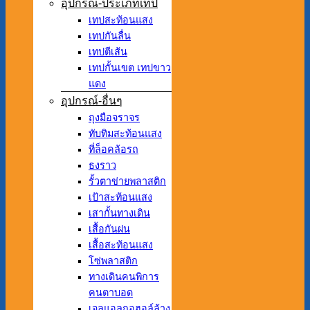
อุปกรณ์-ประเภทเทป
เทปสะท้อนแสง
เทปกันลื่น
เทปตีเส้น
เทปกั้นเขต เทปขาว
แดง
อุปกรณ์-อื่นๆ
ถุงมือจราจร
ทับทิมสะท้อนแสง
ที่ล็อคล้อรถ
ธงราว
รั้วตาข่ายพลาสติก
เป้าสะท้อนแสง
เสากั้นทางเดิน
เสื้อกันฝน
เสื้อสะท้อนแสง
โซ่พลาสติก
ทางเดินคนพิการ
คนตาบอด
เจลแอลกอฮอล์ล้าง