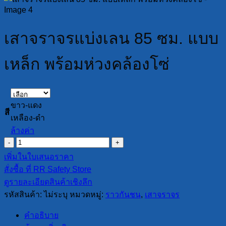
เสาจราจรแบ่งเลน 85 ซม. แบบ
เหล็ก พร้อมห่วงคล้องโซ่
ขาว-แดง
สี
เหลือง-ดำ
ล้างค่า
จำนวน
เสา
เพิ่มในใบเสนอราคา
จราจร
สั่งซื้อ ที่ RR Safety Store
แบ่ง
ดูรายละเอียดสินค้าเชิงลึก
เลน
รหัสสินค้า:
ไม่ระบุ
หมวดหมู่:
ราวกันชน
,
เสาจราจร
85
ซม.
คำอธิบาย