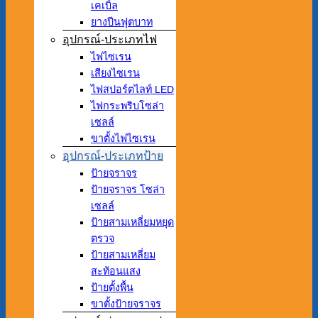
เคเบิ้ล
ยางปีนฟุตบาท
อุปกรณ์-ประเภทไฟ
ไฟไซเรน
เสียงไซเรน
ไฟสปอร์ตไลท์ LED
ไฟกระพริบโซล่า
เซลล์
ขาตั้งไฟไซเรน
อุปกรณ์-ประเภทป้าย
ป้ายจราจร
ป้ายจราจร โซล่า
เซลล์
ป้ายสามเหลี่ยมหยุด
ตรวจ
ป้ายสามเหลี่ยม
สะท้อนแสง
ป้ายตั้งพื้น
ขาตั้งป้ายจราจร