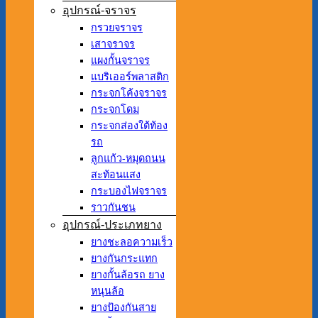
อุปกรณ์-จราจร
กรวยจราจร
เสาจราจร
แผงกั้นจราจร
แบริเออร์พลาสติก
กระจกโค้งจราจร
กระจกโดม
กระจกส่องใต้ท้อง
รถ
ลูกแก้ว-หมุดถนน
สะท้อนแสง
กระบองไฟจราจร
ราวกันชน
อุปกรณ์-ประเภทยาง
ยางชะลอความเร็ว
ยางกันกระแทก
ยางกั้นล้อรถ ยาง
หนุนล้อ
ยางป้องกันสาย