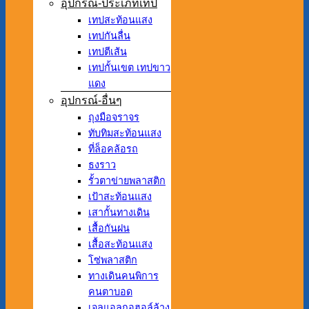
อุปกรณ์-ประเภทเทป
เทปสะท้อนแสง
เทปกันลื่น
เทปตีเส้น
เทปกั้นเขต เทปขาว
แดง
อุปกรณ์-อื่นๆ
ถุงมือจราจร
ทับทิมสะท้อนแสง
ที่ล็อคล้อรถ
ธงราว
รั้วตาข่ายพลาสติก
เป้าสะท้อนแสง
เสากั้นทางเดิน
เสื้อกันฝน
เสื้อสะท้อนแสง
โซ่พลาสติก
ทางเดินคนพิการ
คนตาบอด
เจลแอลกอฮอล์ล้าง