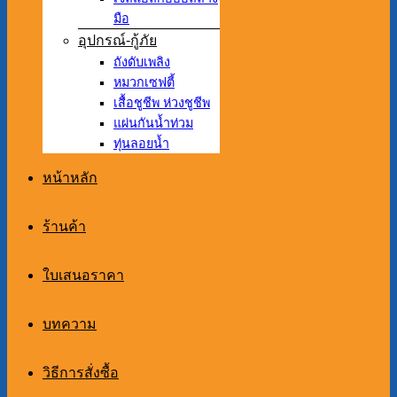
มือ
อุปกรณ์-กู้ภัย
ถังดับเพลิง
หมวกเซฟตี้
เสื้อชูชีพ ห่วงชูชีพ
แผ่นกันน้ำท่วม
ทุ่นลอยน้ำ
หน้าหลัก
ร้านค้า
ใบเสนอราคา
บทความ
วิธีการสั่งซื้อ