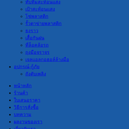
ทับทิมสะท้อนแสง
เป้าสะท้อนแสง
โซ่พลาสติก
รั้วตาข่ายพลาสติก
ธงราว
เสื้อกันฝน
ที่ล็อคล้อรถ
ถุงมือจราจร
เจลแอลกอฮอล์ล้างมือ
อุปกรณ์-กู้ภัย
ถังดับเพลิง
หน้าหลัก
ร้านค้า
ใบเสนอราคา
วิธีการสั่งซื้อ
บทความ
ผลงานของเรา
เกี่ยวกับเรา