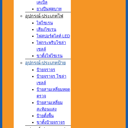
เคเบิ้ล
ยางปีนฟุตบาท
อุปกรณ์-ประเภทไฟ
ไฟไซเรน
เสียงไซเรน
ไฟสปอร์ตไลท์ LED
ไฟกระพริบโซล่า
เซลล์
ขาตั้งไฟไซเรน
อุปกรณ์-ประเภทป้าย
ป้ายจราจร
ป้ายจราจร โซล่า
เซลล์
ป้ายสามเหลี่ยมหยุด
ตรวจ
ป้ายสามเหลี่ยม
สะท้อนแสง
ป้ายตั้งพื้น
ขาตั้งป้ายจราจร