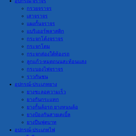
อุปกรณ์-จราจร
กรวยจราจร
เสาจราจร
แผงกั้นจราจร
แบริเออร์พลาสติก
กระจกโค้งจราจร
กระจกโดม
กระจกส่องใต้ท้องรถ
ลูกแก้ว-หมุดถนนสะท้อนแสง
กระบองไฟจราจร
ราวกันชน
อุปกรณ์-ประเภทยาง
ยางชะลอความเร็ว
ยางกันกระแทก
ยางกั้นล้อรถ ยางหนุนล้อ
ยางป้องกันสายเคเบิ้ล
ยางปีนฟุตบาท
อุปกรณ์-ประเภทไฟ