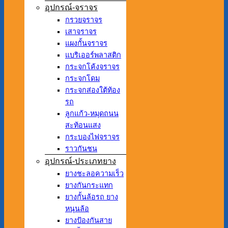
อุปกรณ์-จราจร
กรวยจราจร
เสาจราจร
แผงกั้นจราจร
แบริเออร์พลาสติก
กระจกโค้งจราจร
กระจกโดม
กระจกส่องใต้ท้อง
รถ
ลูกแก้ว-หมุดถนน
สะท้อนแสง
กระบองไฟจราจร
ราวกันชน
อุปกรณ์-ประเภทยาง
ยางชะลอความเร็ว
ยางกันกระแทก
ยางกั้นล้อรถ ยาง
หนุนล้อ
ยางป้องกันสาย