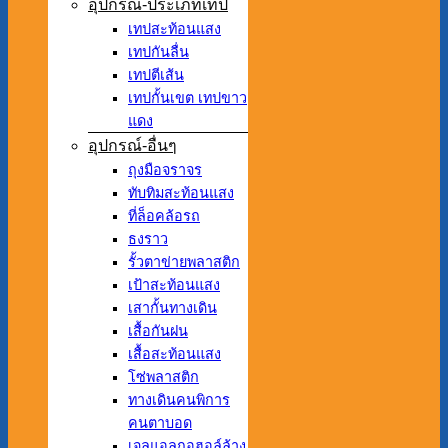
อุปกรณ์-ประเภทเทป
เทปสะท้อนแสง
เทปกันลื่น
เทปตีเส้น
เทปกั้นเขต เทปขาว
แดง
อุปกรณ์-อื่นๆ
ถุงมือจราจร
ทับทิมสะท้อนแสง
ที่ล็อคล้อรถ
ธงราว
รั้วตาข่ายพลาสติก
เป้าสะท้อนแสง
เสากั้นทางเดิน
เสื้อกันฝน
เสื้อสะท้อนแสง
โซ่พลาสติก
ทางเดินคนพิการ
คนตาบอด
เจลแอลกอฮอล์ล้าง