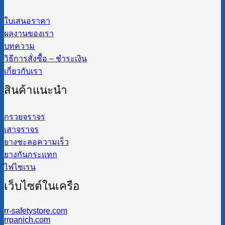
ใบเสนอราคา
ผลงานของเรา
บทความ
วิธีการสั่งซื้อ – ชำระเงิน
เกี่ยวกับเรา
สินค้าแนะนำ
กรวยจราจร
เสาจราจร
ยางชะลอความเร็ว
ยางกันกระแทก
ไฟไซเรน
เว็บไซต์ในเครือ
rr-safetystore.com
rrpanich.com