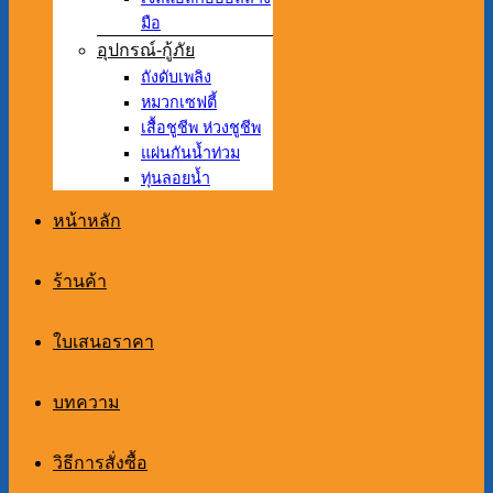
มือ
อุปกรณ์-กู้ภัย
ถังดับเพลิง
หมวกเซฟตี้
เสื้อชูชีพ ห่วงชูชีพ
แผ่นกันน้ำท่วม
ทุ่นลอยน้ำ
หน้าหลัก
ร้านค้า
ใบเสนอราคา
บทความ
วิธีการสั่งซื้อ