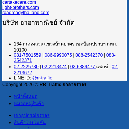
cartakecare.com
light-brothers.com
roadreadythailand.com
บริษัท อาอาพาณิชย์ จำกัด
164 ถนนหลวง แขวงบ้านบาตร เขตป้อมปราบฯ กทม.
10100
081-7501559
|
086-9990075
|
088-2542370
|
088-
2542371
02-2225780
|
02-2213474
|
02-6889477
แฟกซ์ :
02-
2213672
LINE ID:
@rr-traffic
Copyright 2026 ©
RR-Traffic อาอาจราจร
หน้าทั้งหมด
หมวดหมู่สินค้า
เช่าอุปกรณ์จราจร
สินค้าโปรโมชั่น