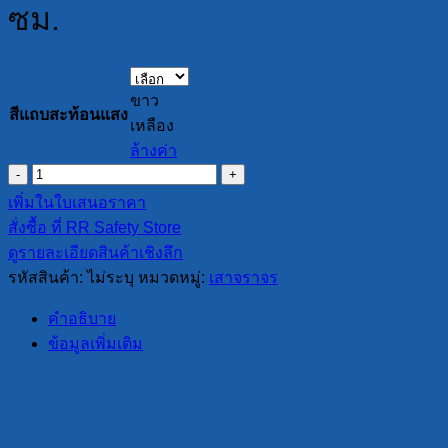
ซม.
ขาว
สีแถบสะท้อนแสง
เหลือง
ล้างค่า
จำนวน
เสา
เพิ่มในใบเสนอราคา
จราจร
สั่งซื้อ ที่ RR Safety Store
ล้มลุก
ดูรายละเอียดสินค้าเชิงลึก
PE
รหัสสินค้า:
ไม่ระบุ
หมวดหมู่:
เสาจราจร
ขนาด
45
คำอธิบาย
ซม.
ข้อมูลเพิ่มเติม
ชิ้น