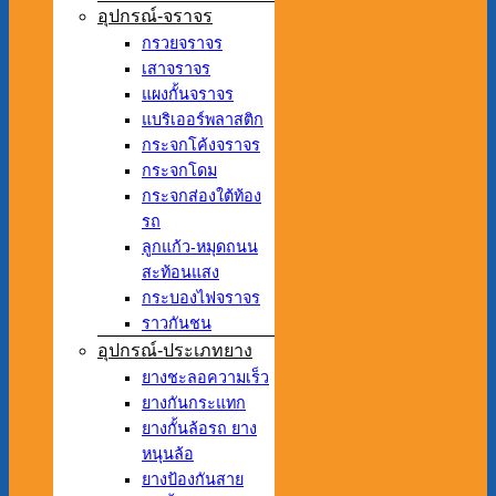
อุปกรณ์-จราจร
กรวยจราจร
เสาจราจร
แผงกั้นจราจร
แบริเออร์พลาสติก
กระจกโค้งจราจร
กระจกโดม
กระจกส่องใต้ท้อง
รถ
ลูกแก้ว-หมุดถนน
สะท้อนแสง
กระบองไฟจราจร
ราวกันชน
อุปกรณ์-ประเภทยาง
ยางชะลอความเร็ว
ยางกันกระแทก
ยางกั้นล้อรถ ยาง
หนุนล้อ
ยางป้องกันสาย