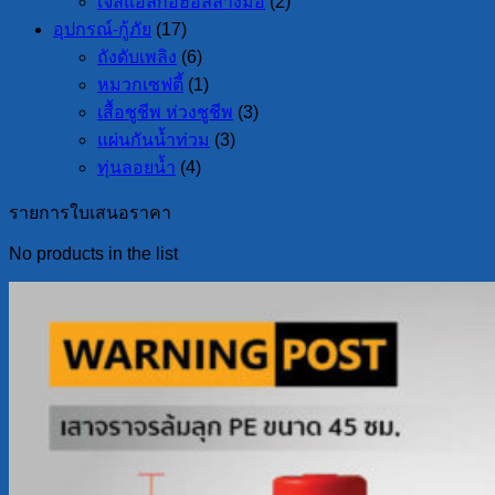
เจลแอลกอฮอล์ล้างมือ
(2)
อุปกรณ์-กู้ภัย
(17)
ถังดับเพลิง
(6)
หมวกเซฟตี้
(1)
เสื้อชูชีพ ห่วงชูชีพ
(3)
แผ่นกันน้ำท่วม
(3)
ทุ่นลอยน้ำ
(4)
รายการใบเสนอราคา
No products in the list