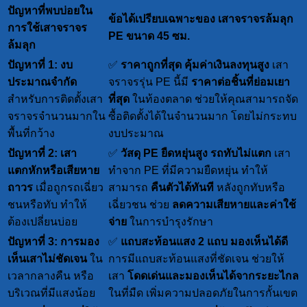
ปัญหาที่พบบ่อยใน
ข้อได้เปรียบเฉพาะของ เสาจราจรล้มลุก
การใช้เสาจราจร
PE ขนาด 45 ซม.
ล้มลุก
ปัญหาที่ 1: งบ
✅
ราคาถูกที่สุด คุ้มค่าเงินลงทุนสูง
เสา
ประมาณจำกัด
จราจรรุ่น PE นี้มี
ราคาต่อชิ้นที่ย่อมเยา
สำหรับการติดตั้งเสา
ที่สุด
ในท้องตลาด ช่วยให้คุณสามารถจัด
จราจรจำนวนมากใน
ซื้อติดตั้งได้ในจำนวนมาก โดยไม่กระทบ
พื้นที่กว้าง
งบประมาณ
ปัญหาที่ 2: เสา
✅
วัสดุ PE ยืดหยุ่นสูง รถทับไม่แตก
เสา
แตกหักหรือเสียหาย
ทำจาก PE ที่มีความยืดหยุ่น ทำให้
ถาวร
เมื่อถูกรถเฉี่ยว
สามารถ
คืนตัวได้ทันที
หลังถูกทับหรือ
ชนหรือทับ ทำให้
เฉี่ยวชน ช่วย
ลดความเสียหายและค่าใช้
ต้องเปลี่ยนบ่อย
จ่าย
ในการบำรุงรักษา
ปัญหาที่ 3: การมอง
✅
แถบสะท้อนแสง 2 แถบ มองเห็นได้ดี
เห็นเสาไม่ชัดเจน
ใน
การมีแถบสะท้อนแสงที่ชัดเจน ช่วยให้
เวลากลางคืน หรือ
เสา
โดดเด่นและมองเห็นได้จากระยะไกล
บริเวณที่มีแสงน้อย
ในที่มืด เพิ่มความปลอดภัยในการกั้นเขต