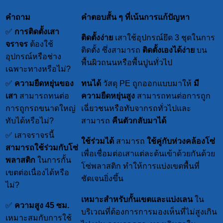
คำถาม
คำตอบสั้น ๆ ที่เน้นการแก้ปัญหา
✅
การติดตั้งเสา
ติดตั้งง่าย
เสาใช้อุปกรณ์ยึด 3 ชุดในการ
จราจร
ต้องใช้
ติดตั้ง ซึ่งสามารถ
ติดตั้งเองได้ง่าย
บน
อุปกรณ์หรือช่าง
พื้นผิวถนนหรือพื้นปูนทั่วไป
เฉพาะทางหรือไม่?
✅
ความยืดหยุ่นของ
ทนได้
วัสดุ PE ถูกออกแบบมาให้
มี
เสา
สามารถทนต่อ
ความยืดหยุ่นสูง
สามารถทนต่อการถูก
การถูกรถขนาดใหญ่
เฉี่ยวชนหรือทับจากรถทั่วไปและ
ทับได้หรือไม่?
สามารถ
คืนตัวกลับมาได้
✅ เสาจราจรนี้
ใช้ร่วมได้
สามารถ
ใช้คู่กับห่วงคล้องโซ่
สามารถใช้ร่วมกับโซ่
เพื่อเชื่อมต่อเสาแต่ละต้นเข้าด้วยกันด้วย
พลาสติก
ในการกั้น
โซ่พลาสติก ทำให้การแบ่งเขตพื้นที่
เขตต่อเนื่องได้หรือ
ชัดเจนยิ่งขึ้น
ไม่?
เหมาะสำหรับกั้นเขตและแบ่งเลน
ใน
✅
ความสูง 45 ซม.
บริเวณที่ต้องการการมองเห็นที่ไม่สูงเกิน
เหมาะสมกับการใช้