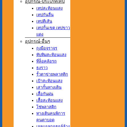
อุปกรณ์-ประเภทเทป
เทปสะท้อนแสง
เทปกันลื่น
เทปตีเส้น
เทปกั้นเขต เทปขาว
แดง
อุปกรณ์-อื่นๆ
ถุงมือจราจร
ทับทิมสะท้อนแสง
ที่ล็อคล้อรถ
ธงราว
รั้วตาข่ายพลาสติก
เป้าสะท้อนแสง
เสากั้นทางเดิน
เสื้อกันฝน
เสื้อสะท้อนแสง
โซ่พลาสติก
ทางเดินคนพิการ
คนตาบอด
เจลแอลกอฮอล์ล้าง