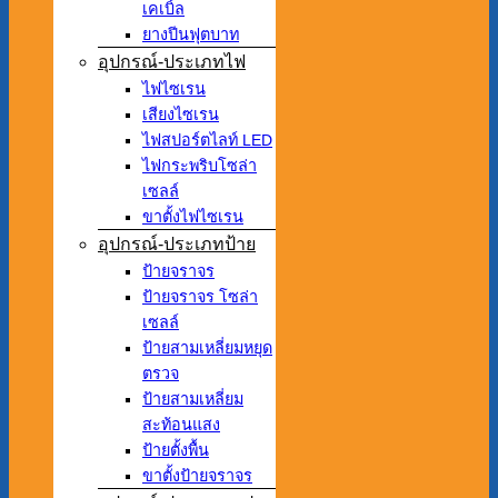
เคเบิ้ล
ยางปีนฟุตบาท
อุปกรณ์-ประเภทไฟ
ไฟไซเรน
เสียงไซเรน
ไฟสปอร์ตไลท์ LED
ไฟกระพริบโซล่า
เซลล์
ขาตั้งไฟไซเรน
อุปกรณ์-ประเภทป้าย
ป้ายจราจร
ป้ายจราจร โซล่า
เซลล์
ป้ายสามเหลี่ยมหยุด
ตรวจ
ป้ายสามเหลี่ยม
สะท้อนแสง
ป้ายตั้งพื้น
ขาตั้งป้ายจราจร