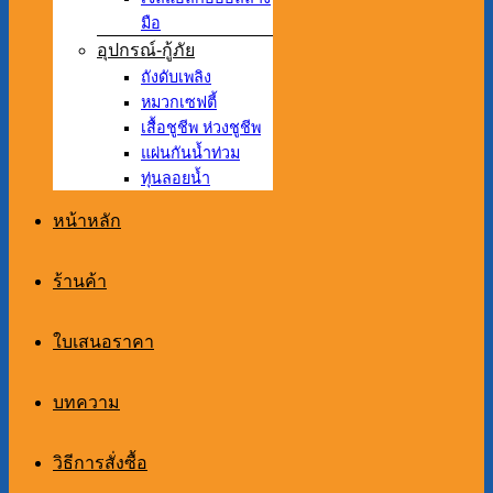
มือ
อุปกรณ์-กู้ภัย
ถังดับเพลิง
หมวกเซฟตี้
เสื้อชูชีพ ห่วงชูชีพ
แผ่นกันน้ำท่วม
ทุ่นลอยน้ำ
หน้าหลัก
ร้านค้า
ใบเสนอราคา
บทความ
วิธีการสั่งซื้อ