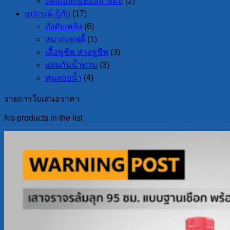
เจลแอลกอฮอล์ล้างมือ
(2)
อุปกรณ์-กู้ภัย
(17)
ถังดับเพลิง
(6)
หมวกเซฟตี้
(1)
เสื้อชูชีพ ห่วงชูชีพ
(3)
แผ่นกันน้ำท่วม
(3)
ทุ่นลอยน้ำ
(4)
รายการใบเสนอราคา
No products in the list