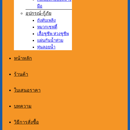
มือ
อุปกรณ์-กู้ภัย
ถังดับเพลิง
หมวกเซฟตี้
เสื้อชูชีพ ห่วงชูชีพ
แผ่นกันน้ำท่วม
ทุ่นลอยน้ำ
หน้าหลัก
ร้านค้า
ใบเสนอราคา
บทความ
วิธีการสั่งซื้อ