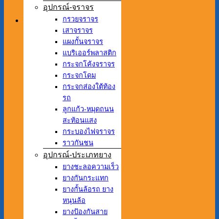
อุปกรณ์-จราจร
กรวยจราจร
เสาจราจร
แผงกั้นจราจร
แบริเออร์พลาสติก
กระจกโค้งจราจร
กระจกโดม
กระจกส่องใต้ท้อง
รถ
ลูกแก้ว-หมุดถนน
สะท้อนแสง
กระบองไฟจราจร
ราวกันชน
อุปกรณ์-ประเภทยาง
ยางชะลอความเร็ว
ยางกันกระแทก
ยางกั้นล้อรถ ยาง
หนุนล้อ
ยางป้องกันสาย