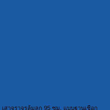
เสาจราจรล้มลุก 95 ซม. แบบฐานเชือก