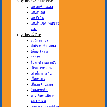
อุปกรณ์-ประเภทเทป
เทปสะท้อนแสง
เทปกันลื่น
เทปตีเส้น
เทปกั้นเขต เทปขาว
แดง
อุปกรณ์-อื่นๆ
ถุงมือจราจร
ทับทิมสะท้อนแสง
ที่ล็อคล้อรถ
ธงราว
รั้วตาข่ายพลาสติก
เป้าสะท้อนแสง
เสากั้นทางเดิน
เสื้อกันฝน
เสื้อสะท้อนแสง
โซ่พลาสติก
ทางเดินคนพิการ
คนตาบอด
เจลแอลกอฮอล์ล้าง