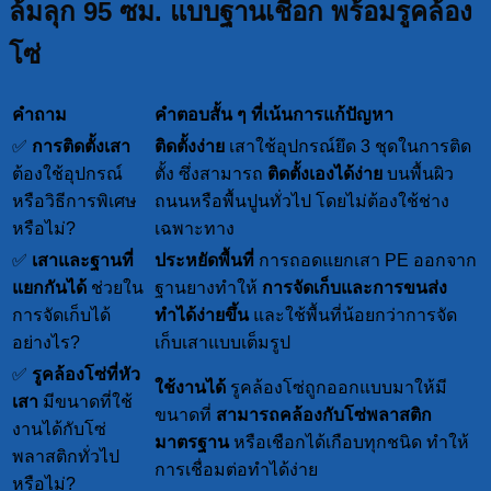
ล้มลุก 95 ซม. แบบฐานเชือก พร้อมรูคล้อง
โซ่
คำถาม
คำตอบสั้น ๆ ที่เน้นการแก้ปัญหา
✅
การติดตั้งเสา
ติดตั้งง่าย
เสาใช้อุปกรณ์ยึด 3 ชุดในการติด
ต้องใช้อุปกรณ์
ตั้ง ซึ่งสามารถ
ติดตั้งเองได้ง่าย
บนพื้นผิว
หรือวิธีการพิเศษ
ถนนหรือพื้นปูนทั่วไป โดยไม่ต้องใช้ช่าง
หรือไม่?
เฉพาะทาง
✅
เสาและฐานที่
ประหยัดพื้นที่
การถอดแยกเสา PE ออกจาก
แยกกันได้
ช่วยใน
ฐานยางทำให้
การจัดเก็บและการขนส่ง
การจัดเก็บได้
ทำได้ง่ายขึ้น
และใช้พื้นที่น้อยกว่าการจัด
อย่างไร?
เก็บเสาแบบเต็มรูป
✅
รูคล้องโซ่ที่หัว
ใช้งานได้
รูคล้องโซ่ถูกออกแบบมาให้มี
เสา
มีขนาดที่ใช้
ขนาดที่
สามารถคล้องกับโซ่พลาสติก
งานได้กับโซ่
มาตรฐาน
หรือเชือกได้เกือบทุกชนิด ทำให้
พลาสติกทั่วไป
การเชื่อมต่อทำได้ง่าย
หรือไม่?