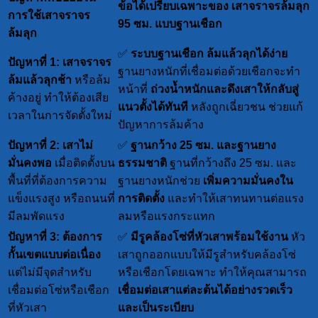
ข้อได้เปรียบเฉพาะของ เสาจราจรล้มลุก
การใช้เสาจราจร
95 ซม. แบบฐานเชือก
ล้มลุก
✅
ระบบฐานเชือก ล้มแล้วลุกได้ง่าย
ปัญหาที่ 1: เสาจราจร
ฐานยางหนักที่เชื่อมต่อด้วยเชือกจะทำ
ล้มแล้วลุกช้า
หรือล้ม
หน้าที่
ถ่วงน้ำหนักและดึงเสาให้กลับสู่
ค้างอยู่ ทำให้ต้องเสีย
แนวตั้งได้ทันที
หลังถูกเฉี่ยวชน ช่วยแก้
เวลาในการจัดตั้งใหม่
ปัญหาการล้มค้าง
ปัญหาที่ 2: เสาไม่
✅
ฐานกว้าง 25 ซม. และฐานยาง
มั่นคงพอ
เมื่อติดตั้งบน
ธรรมชาติ
ฐานที่กว้างถึง 25 ซม. และ
พื้นที่ที่ต้องการความ
ฐานยางหนักช่วย
เพิ่มความมั่นคงใน
แข็งแรงสูง หรือถนนที่
การติดตั้ง
และทำให้เสาทนทานต่อแรง
มีลมพัดแรง
ลมหรือแรงกระแทก
ปัญหาที่ 3: ต้องการ
✅
มีรูคล้องโซ่ที่หัวเสาพร้อมใช้งาน
หัว
กั้นเขตแบบต่อเนื่อง
เสาถูกออกแบบให้มีรูสำหรับคล้องโซ่
แต่ไม่มีจุดสำหรับ
หรือเชือกโดยเฉพาะ ทำให้คุณสามารถ
เชื่อมต่อโซ่หรือเชือก
เชื่อมต่อเสาแต่ละต้นได้อย่างรวดเร็ว
ที่หัวเสา
และเป็นระเบียบ