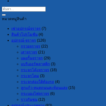
หมวดหมู่สินค้า
เช่าอุปกรณ์จราจร
(7)
สินค้าโปรโมชั่น
(4)
อุปกรณ์-จราจร
(126)
กรวยจราจร
(22)
เสาจราจร
(21)
แผงกั้นจราจร
(29)
แบริเออร์พลาสติก
(3)
กระจกโค้งจราจร
(18)
กระจกโดม
(3)
กระจกส่องใต้ท้องรถ
(4)
ลูกแก้ว-หมุดถนนสะท้อนแสง
(15)
กระบองไฟจราจร
(6)
ราวกันชน
(12)
อุปกรณ์-ประเภทยาง
(83)