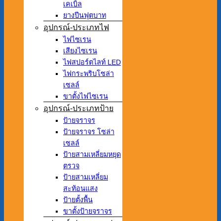
เคเบิ้ล
ยางปีนฟุตบาท
อุปกรณ์-ประเภทไฟ
ไฟไซเรน
เสียงไซเรน
ไฟสปอร์ตไลท์ LED
ไฟกระพริบโซล่า
เซลล์
ขาตั้งไฟไซเรน
อุปกรณ์-ประเภทป้าย
ป้ายจราจร
ป้ายจราจร โซล่า
เซลล์
ป้ายสามเหลี่ยมหยุด
ตรวจ
ป้ายสามเหลี่ยม
สะท้อนแสง
ป้ายตั้งพื้น
ขาตั้งป้ายจราจร