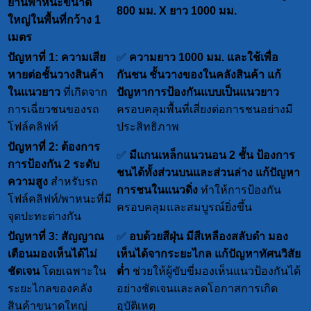
ยานพาหนะขนาด
800 มม. X ยาว 1000 มม.
ใหญ่ในพื้นที่กว้าง 1
เมตร
ปัญหาที่ 1: ความเสีย
✅
ความยาว 1000 มม. และใช้เพื่อ
หายต่อชั้นวางสินค้า
กันชน ชั้นวางของในคลังสินค้า
แก้
ในแนวยาว
ที่เกิดจาก
ปัญหาการป้องกันแบบเป็นแนวยาว
การเฉี่ยวชนของรถ
ครอบคลุมพื้นที่เสี่ยงต่อการชนอย่างมี
โฟล์คลิฟท์
ประสิทธิภาพ
ปัญหาที่ 2: ต้องการ
✅
มีแกนเหล็กแนวนอน 2 ชั้น ป้องการ
การป้องกัน 2 ระดับ
ชนได้ทั้งส่วนบนและส่วนล่าง
แก้ปัญหา
ความสูง
สำหรับรถ
การชนในแนวดิ่ง
ทำให้การป้องกัน
โฟล์คลิฟท์/พาหนะที่มี
ครอบคลุมและสมบูรณ์ยิ่งขึ้น
จุดปะทะต่างกัน
ปัญหาที่ 3: สัญญาณ
✅
อบด้วยสีฝุ่น มีสีเหลืองสลับดำ มอง
เตือนมองเห็นได้ไม่
เห็นได้จากระยะไกล
แก้ปัญหาทัศนวิสัย
ชัดเจน
โดยเฉพาะใน
ต่ำ
ช่วยให้ผู้ขับขี่มองเห็นแนวป้องกันได้
ระยะไกลของคลัง
อย่างชัดเจนและลดโอกาสการเกิด
สินค้าขนาดใหญ่
อุบัติเหตุ