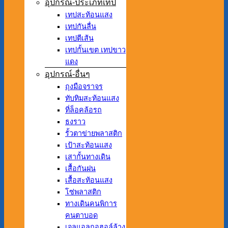
อุปกรณ์-ประเภทเทป
เทปสะท้อนแสง
เทปกันลื่น
เทปตีเส้น
เทปกั้นเขต เทปขาว
แดง
อุปกรณ์-อื่นๆ
ถุงมือจราจร
ทับทิมสะท้อนแสง
ที่ล็อคล้อรถ
ธงราว
รั้วตาข่ายพลาสติก
เป้าสะท้อนแสง
เสากั้นทางเดิน
เสื้อกันฝน
เสื้อสะท้อนแสง
โซ่พลาสติก
ทางเดินคนพิการ
คนตาบอด
เจลแอลกอฮอล์ล้าง