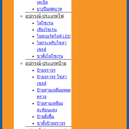
เคเบิ้ล
ยางปีนฟุตบาท
อุปกรณ์-ประเภทไฟ
ไฟไซเรน
เสียงไซเรน
ไฟสปอร์ตไลท์ LED
ไฟกระพริบโซล่า
เซลล์
ขาตั้งไฟไซเรน
อุปกรณ์-ประเภทป้าย
ป้ายจราจร
ป้ายจราจร โซล่า
เซลล์
ป้ายสามเหลี่ยมหยุด
ตรวจ
ป้ายสามเหลี่ยม
สะท้อนแสง
ป้ายตั้งพื้น
ขาตั้งป้ายจราจร