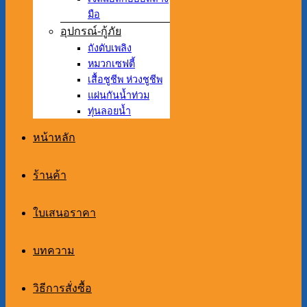
มือ
อุปกรณ์-กู้ภัย
ถังดับเพลิง
หมวกเซฟตี้
เสื้อชูชีพ ห่วงชูชีพ
แผ่นกันน้ำท่วม
ทุ่นลอยน้ำ
หน้าหลัก
ร้านค้า
ใบเสนอราคา
บทความ
วิธีการสั่งซื้อ