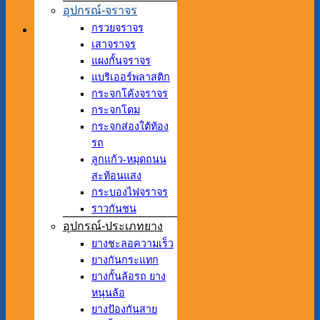
อุปกรณ์-จราจร
กรวยจราจร
เสาจราจร
แผงกั้นจราจร
แบริเออร์พลาสติก
กระจกโค้งจราจร
กระจกโดม
กระจกส่องใต้ท้อง
รถ
ลูกแก้ว-หมุดถนน
สะท้อนแสง
กระบองไฟจราจร
ราวกันชน
อุปกรณ์-ประเภทยาง
ยางชะลอความเร็ว
ยางกันกระแทก
ยางกั้นล้อรถ ยาง
หนุนล้อ
ยางป้องกันสาย