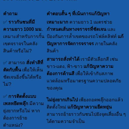
คำถาม
คำตอบสั้น ๆ ที่เน้นการแก้ปัญหา
✅
ราวกันชนที่มี
เหมาะมาก
ความยาว 1 เมตรช่วย
ความยาว 1000 มม.
กำหนดเส้นทางจราจรที่ชัดเจน
และ
เหมาะสำหรับการกั้น
ป้องกันการล้ำเขตของรถโฟล์คลิฟท์
แก้
เขตจราจรในคลัง
ปัญหาการจัดการจราจร
ภายในคลัง
สินค้าหรือไม่?
สินค้า
สามารถสั่งทำได้
เรามีตัวเลือกสี เช่น
✅ สามารถ
สั่งทำสีที่
ขาว-แดง, ฟ้า-ขาว
แก้ปัญหาความ
ตัดกับพื้น
เพื่อให้เห็น
ต้องการด้านสี
เพื่อให้เข้ากับสภาพ
ชัดเจนยิ่งขึ้นได้หรือ
แวดล้อมหรือมาตรฐานความปลอดภัย
ไม่?
ของคุณ
✅
การติดตั้งแบบ
ไม่ยุ่งยากเกินไป
เพียงถอดพลุ๊กออกแล้ว
เพลทยึดพลุ๊ก
มีความ
ติดตั้งใหม่
แก้ปัญหาความยืดหยุ่น
ยุ่งยากหรือไม่ หาก
สามารถย้ายราวกันชนไปยังจุดเสี่ยงอื่น ๆ
ต้องการย้าย
ได้ตามความจำเป็น
ตำแหน่ง?