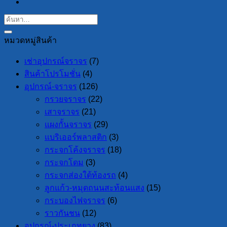
หมวดหมู่สินค้า
เช่าอุปกรณ์จราจร
(7)
สินค้าโปรโมชั่น
(4)
อุปกรณ์-จราจร
(126)
กรวยจราจร
(22)
เสาจราจร
(21)
แผงกั้นจราจร
(29)
แบริเออร์พลาสติก
(3)
กระจกโค้งจราจร
(18)
กระจกโดม
(3)
กระจกส่องใต้ท้องรถ
(4)
ลูกแก้ว-หมุดถนนสะท้อนแสง
(15)
กระบองไฟจราจร
(6)
ราวกันชน
(12)
อุปกรณ์-ประเภทยาง
(83)