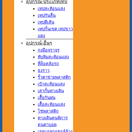
อุปกรณ์-ประเภทเทป
เทปสะท้อนแสง
เทปกันลื่น
เทปตีเส้น
เทปกั้นเขต เทปขาว
แดง
อุปกรณ์-อื่นๆ
ถุงมือจราจร
ทับทิมสะท้อนแสง
ที่ล็อคล้อรถ
ธงราว
รั้วตาข่ายพลาสติก
เป้าสะท้อนแสง
เสากั้นทางเดิน
เสื้อกันฝน
เสื้อสะท้อนแสง
โซ่พลาสติก
ทางเดินคนพิการ
คนตาบอด
เจลแอลกอฮอล์ล้าง