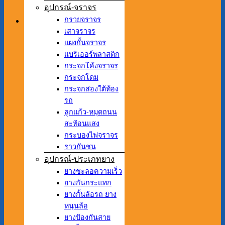
อุปกรณ์-จราจร
กรวยจราจร
เสาจราจร
แผงกั้นจราจร
แบริเออร์พลาสติก
กระจกโค้งจราจร
กระจกโดม
กระจกส่องใต้ท้อง
รถ
ลูกแก้ว-หมุดถนน
สะท้อนแสง
กระบองไฟจราจร
ราวกันชน
อุปกรณ์-ประเภทยาง
ยางชะลอความเร็ว
ยางกันกระแทก
ยางกั้นล้อรถ ยาง
หนุนล้อ
ยางป้องกันสาย