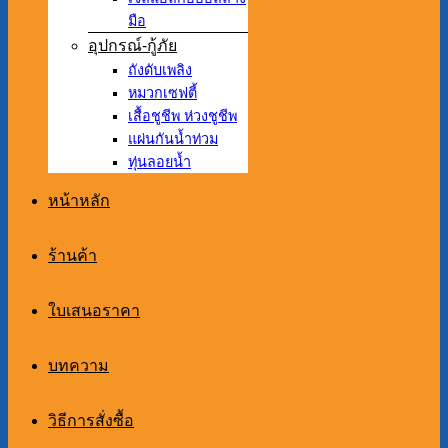
มือ
อุปกรณ์-กู้ภัย
ถังดับเพลิง
หมวกเซฟตี้
เสื้อชูชีพ ห่วงชูชีพ
แผ่นกันน้ำท่วม
ทุ่นลอยน้ำ
หน้าหลัก
ร้านค้า
ใบเสนอราคา
บทความ
วิธีการสั่งซื้อ