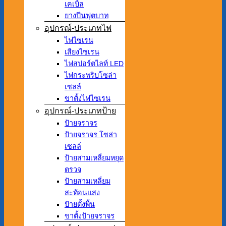
เคเบิ้ล
ยางปีนฟุตบาท
อุปกรณ์-ประเภทไฟ
ไฟไซเรน
เสียงไซเรน
ไฟสปอร์ตไลท์ LED
ไฟกระพริบโซล่า
เซลล์
ขาตั้งไฟไซเรน
อุปกรณ์-ประเภทป้าย
ป้ายจราจร
ป้ายจราจร โซล่า
เซลล์
ป้ายสามเหลี่ยมหยุด
ตรวจ
ป้ายสามเหลี่ยม
สะท้อนแสง
ป้ายตั้งพื้น
ขาตั้งป้ายจราจร