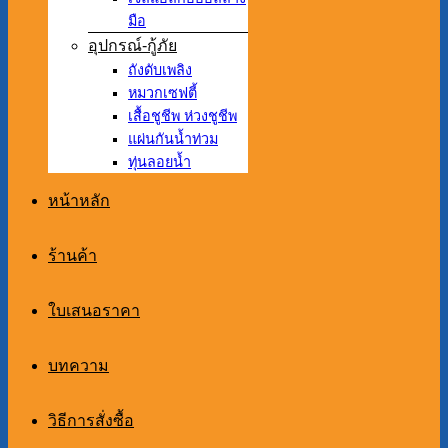
มือ
อุปกรณ์-กู้ภัย
ถังดับเพลิง
หมวกเซฟตี้
เสื้อชูชีพ ห่วงชูชีพ
แผ่นกันน้ำท่วม
ทุ่นลอยน้ำ
หน้าหลัก
ร้านค้า
ใบเสนอราคา
บทความ
วิธีการสั่งซื้อ