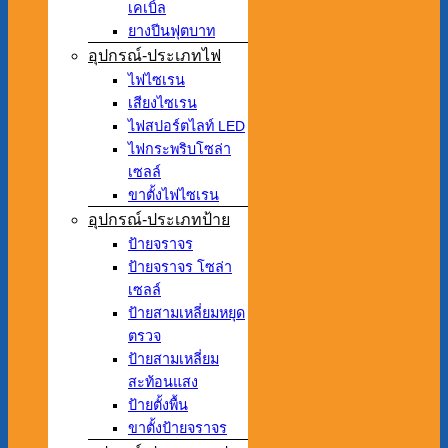
เคเบิ้ล
ยางปีนฟุตบาท
อุปกรณ์-ประเภทไฟ
ไฟไซเรน
เสียงไซเรน
ไฟสปอร์ตไลท์ LED
ไฟกระพริบโซล่า
เซลล์
ขาตั้งไฟไซเรน
อุปกรณ์-ประเภทป้าย
ป้ายจราจร
ป้ายจราจร โซล่า
เซลล์
ป้ายสามเหลี่ยมหยุด
ตรวจ
ป้ายสามเหลี่ยม
สะท้อนแสง
ป้ายตั้งพื้น
ขาตั้งป้ายจราจร