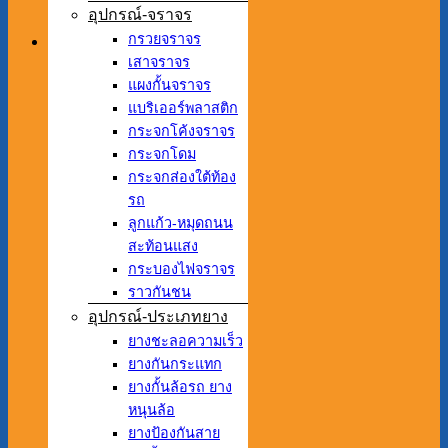
อุปกรณ์-จราจร
กรวยจราจร
เสาจราจร
แผงกั้นจราจร
แบริเออร์พลาสติก
กระจกโค้งจราจร
กระจกโดม
กระจกส่องใต้ท้อง
รถ
ลูกแก้ว-หมุดถนน
สะท้อนแสง
กระบองไฟจราจร
ราวกันชน
อุปกรณ์-ประเภทยาง
ยางชะลอความเร็ว
ยางกันกระแทก
ยางกั้นล้อรถ ยาง
หนุนล้อ
ยางป้องกันสาย