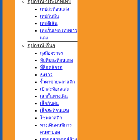
อุปกรณ์-ประเภทเทป
เทปสะท้อนแสง
เทปกันลื่น
เทปตีเส้น
เทปกั้นเขต เทปขาว
แดง
อุปกรณ์-อื่นๆ
ถุงมือจราจร
ทับทิมสะท้อนแสง
ที่ล็อคล้อรถ
ธงราว
รั้วตาข่ายพลาสติก
เป้าสะท้อนแสง
เสากั้นทางเดิน
เสื้อกันฝน
เสื้อสะท้อนแสง
โซ่พลาสติก
ทางเดินคนพิการ
คนตาบอด
เจลแอลกอฮอล์ล้าง