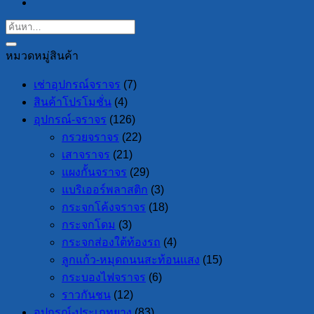
หมวดหมู่สินค้า
เช่าอุปกรณ์จราจร
(7)
สินค้าโปรโมชั่น
(4)
อุปกรณ์-จราจร
(126)
กรวยจราจร
(22)
เสาจราจร
(21)
แผงกั้นจราจร
(29)
แบริเออร์พลาสติก
(3)
กระจกโค้งจราจร
(18)
กระจกโดม
(3)
กระจกส่องใต้ท้องรถ
(4)
ลูกแก้ว-หมุดถนนสะท้อนแสง
(15)
กระบองไฟจราจร
(6)
ราวกันชน
(12)
อุปกรณ์-ประเภทยาง
(83)