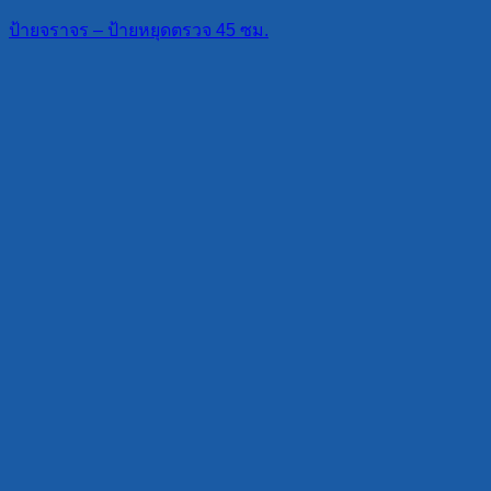
ป้ายจราจร – ป้ายหยุดตรวจ 45 ซม.