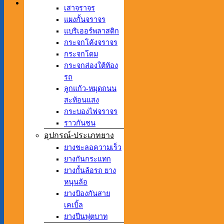
เสาจราจร
แผงกั้นจราจร
แบริเออร์พลาสติก
กระจกโค้งจราจร
กระจกโดม
กระจกส่องใต้ท้อง
รถ
ลูกแก้ว-หมุดถนน
สะท้อนแสง
กระบองไฟจราจร
ราวกันชน
อุปกรณ์-ประเภทยาง
ยางชะลอความเร็ว
ยางกันกระแทก
ยางกั้นล้อรถ ยาง
หนุนล้อ
ยางป้องกันสาย
เคเบิ้ล
ยางปีนฟุตบาท