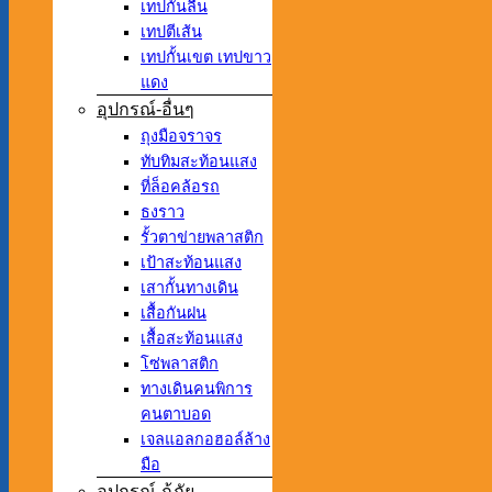
เทปกันลื่น
เทปตีเส้น
เทปกั้นเขต เทปขาว
แดง
อุปกรณ์-อื่นๆ
ถุงมือจราจร
ทับทิมสะท้อนแสง
ที่ล็อคล้อรถ
ธงราว
รั้วตาข่ายพลาสติก
เป้าสะท้อนแสง
เสากั้นทางเดิน
เสื้อกันฝน
เสื้อสะท้อนแสง
โซ่พลาสติก
ทางเดินคนพิการ
คนตาบอด
เจลแอลกอฮอล์ล้าง
มือ
อุปกรณ์-กู้ภัย