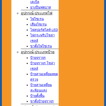
เคเบิ้ล
ยางปีนฟุตบาท
อุปกรณ์-ประเภทไฟ
ไฟไซเรน
เสียงไซเรน
ไฟสปอร์ตไลท์ LED
ไฟกระพริบโซล่า
เซลล์
ขาตั้งไฟไซเรน
อุปกรณ์-ประเภทป้าย
ป้ายจราจร
ป้ายจราจร โซล่า
เซลล์
ป้ายสามเหลี่ยมหยุด
ตรวจ
ป้ายสามเหลี่ยม
สะท้อนแสง
ป้ายตั้งพื้น
ขาตั้งป้ายจราจร