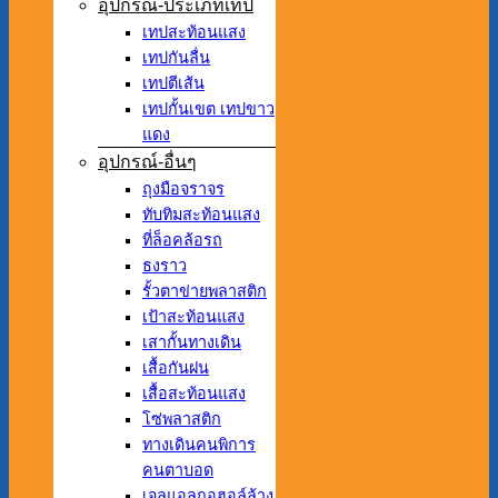
อุปกรณ์-ประเภทเทป
เทปสะท้อนแสง
เทปกันลื่น
เทปตีเส้น
เทปกั้นเขต เทปขาว
แดง
อุปกรณ์-อื่นๆ
ถุงมือจราจร
ทับทิมสะท้อนแสง
ที่ล็อคล้อรถ
ธงราว
รั้วตาข่ายพลาสติก
เป้าสะท้อนแสง
เสากั้นทางเดิน
เสื้อกันฝน
เสื้อสะท้อนแสง
โซ่พลาสติก
ทางเดินคนพิการ
คนตาบอด
เจลแอลกอฮอล์ล้าง