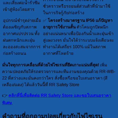
และเสี่ยงต่อน้ำรั่วซึม
ชั่วคราวหรือรถยนต์ส่วนตัวที่นำมาใช้
เข้าสู่ห้องโดยสาร
ในภารกิจกู้ภัย/ก่อสร้าง
อุปกรณ์ชำรุดง่ายเมื่อ
✅
โครงสร้างมาตรฐาน IP56
แก้ปัญหา
ต้องเผชิญกับสภาพ
อายุการใช้งานสั้น
ตัวโคมถูกปิดผนึก
อากาศแปรปรวน ทั้ง
อย่างแน่นหนาเพื่อป้องกันน้ำและฝุ่นเข้า
ฝนตกหนักและฝุ่น
สู่แผงวงจร มั่นใจได้ว่าระบบแจ้งเตือนจะ
ละอองสะสมจากการ
ทำงานได้เสถียร 100% แม้ในสภาพ
ก่อสร้างถนน
อากาศที่โหดร้าย
มั่นใจทุกการเคลื่อนที่ด้วยไฟไซเรนที่ยึดเกาะแน่นที่สุด!
เพิ่ม
ความปลอดภัยให้รถตรวจการและทีมงานของคุณด้วย RR-WB-
22 ที่สว่างและมั่นคงกว่าใคร สั่งซื้อหรือขอใบเสนอราคา (สี
เหลือง/แดง) ได้แล้ววันนี้ที่ RR Safety Store
👉
คลิกที่นี่เพื่อติดต่อ RR Safety Store และขอใบเสนอราคา
พิเศษ
คำถามที่ถูกถามบ่อยเกี่ยวกับไฟไซเรน