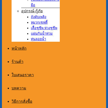
มือ
อุปกรณ์-กู้ภัย
ถังดับเพลิง
หมวกเซฟตี้
เสื้อชูชีพ ห่วงชูชีพ
แผ่นกันน้ำท่วม
ทุ่นลอยน้ำ
หน้าหลัก
ร้านค้า
ใบเสนอราคา
บทความ
วิธีการสั่งซื้อ