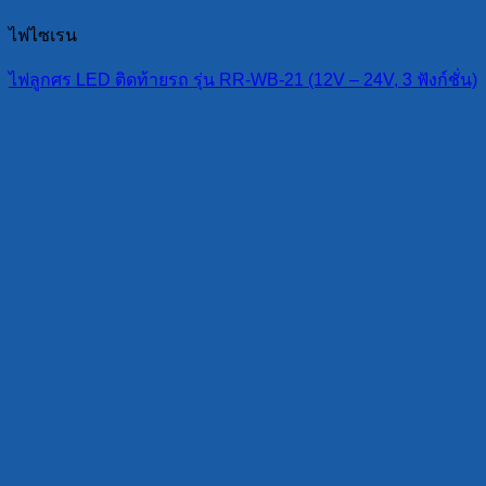
ไฟไซเรน
ไฟลูกศร LED ติดท้ายรถ รุ่น RR-WB-21 (12V – 24V, 3 ฟังก์ชั่น)