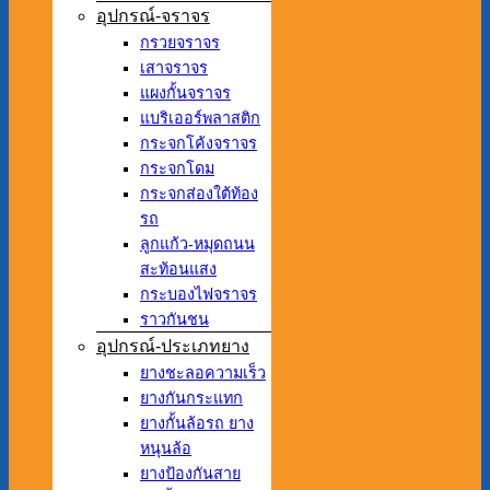
อุปกรณ์-จราจร
กรวยจราจร
เสาจราจร
แผงกั้นจราจร
แบริเออร์พลาสติก
กระจกโค้งจราจร
กระจกโดม
กระจกส่องใต้ท้อง
รถ
ลูกแก้ว-หมุดถนน
สะท้อนแสง
กระบองไฟจราจร
ราวกันชน
อุปกรณ์-ประเภทยาง
ยางชะลอความเร็ว
ยางกันกระแทก
ยางกั้นล้อรถ ยาง
หนุนล้อ
ยางป้องกันสาย