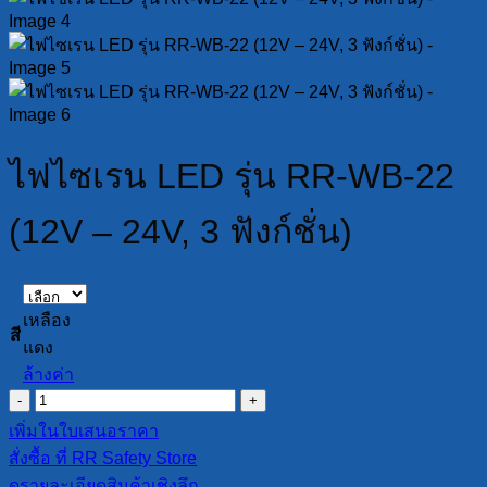
ไฟไซเรน LED รุ่น RR-WB-22
(12V – 24V, 3 ฟังก์ชั่น)
เหลือง
สี
แดง
ล้างค่า
จำนวน
ไฟ
เพิ่มในใบเสนอราคา
ไซเรน
สั่งซื้อ ที่ RR Safety Store
LED
ดูรายละเอียดสินค้าเชิงลึก