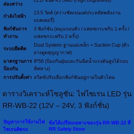
LED ชนิด 45 SMD (High Brightness)
ส่องสว่าง
13.5 วัตต์ (สว่างชัดเจนแต่ประหยัดพลังงาน
กำลังไฟฟ้า
แบตเตอรี่)
ฟังก์ชันการ
3 ฟังก์ชัน (หมุนรอบตัว / แฟลชกระพริบ 1 ครั้ง /
ทำงาน
แฟลชกระพริบ 2 ครั้ง)
Dual System: ฐานแม่เหล็ก + Suction Cup (ตัว
ระบบยึดติด
ยางดูดสุญญากาศ)
มาตรฐานการ
IP56 (ป้องกันฝุ่นและกันฉีดน้ำแรงดันสูงได้รอบ
ป้องกัน
ทิศทาง)
การปรับตั้งค่า
สวิตช์ปรับเลือกฟังก์ชันอยู่ภายในตัวโคม
ตารางวิเคราะห์โซลูชัน: ไฟไซเรน LED รุ่น
RR-WB-22 (12V – 24V, 3 ฟังก์ชั่น)
ปัญหาการใช้งานไฟ
ข้อได้เปรียบเฉพาะของรุ่น RR-WB-22 ที่
RR Safety Store
ไซเรนติดรถ