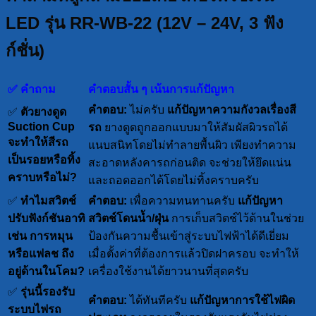
LED รุ่น RR-WB-22 (12V – 24V, 3 ฟัง
ก์ชั่น)
✅ คำถาม
คำตอบสั้น ๆ เน้นการแก้ปัญหา
คำตอบ:
ไม่ครับ
แก้ปัญหาความกังวลเรื่องสี
✅
ตัวยางดูด
Suction Cup
รถ
ยางดูดถูกออกแบบมาให้สัมผัสผิวรถได้
จะทำให้สีรถ
แนบสนิทโดยไม่ทำลายพื้นผิว เพียงทำความ
เป็นรอยหรือทิ้ง
สะอาดหลังคารถก่อนติด จะช่วยให้ยึดแน่น
คราบหรือไม่?
และถอดออกได้โดยไม่ทิ้งคราบครับ
✅
ทำไมสวิตช์
คำตอบ:
เพื่อความทนทานครับ
แก้ปัญหา
ปรับฟังก์ชันอาทิ
สวิตช์โดนน้ำ/ฝุ่น
การเก็บสวิตช์ไว้ด้านในช่วย
เช่น การหมุน
ป้องกันความชื้นเข้าสู่ระบบไฟฟ้าได้ดีเยี่ยม
หรือแฟลช ถึง
เมื่อตั้งค่าที่ต้องการแล้วปิดฝาครอบ จะทำให้
อยู่ด้านในโคม?
เครื่องใช้งานได้ยาวนานที่สุดครับ
✅
รุ่นนี้รองรับ
คำตอบ:
ได้ทันทีครับ
แก้ปัญหาการใช้ไฟผิด
ระบบไฟรถ