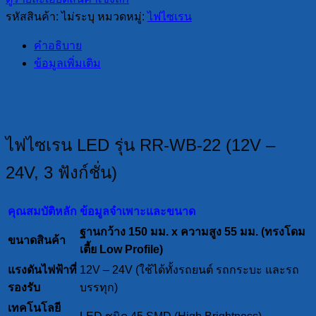
รุ่น
รหัสสินค้า:
ไม่ระบุ
หมวดหมู่:
ไฟไซเรน
RR-
WB-
คำอธิบาย
22
(12V
ข้อมูลเพิ่มเติม
–
24V,
3
ฟัง
ก์ชั่น)
ไฟไซเรน LED รุ่น RR-WB-22 (12V –
ชิ้น
24V, 3 ฟังก์ชั่น)
คุณสมบัติหลัก
ข้อมูลจำเพาะและขนาด
ฐานกว้าง 150 มม. x ความสูง 55 มม. (ทรงโดม
ขนาดสินค้า
เตี้ย Low Profile)
แรงดันไฟฟ้าที่
12V – 24V (ใช้ได้ทั้งรถยนต์ รถกระบะ และรถ
รองรับ
บรรทุก)
เทคโนโลยี