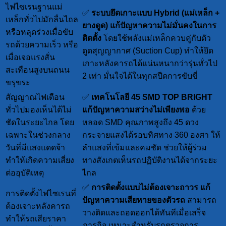
ไฟไซเรนฐานแม่
✅
ระบบยึดเกาะแบบ Hybrid (แม่เหล็ก +
เหล็กทั่วไปมักลื่นไถล
ยางดูด)
แก้ปัญหาความไม่มั่นคงในการ
หรือหลุดร่วงเมื่อขับ
ติดตั้ง
โดยใช้พลังแม่เหล็กควบคู่กับตัว
รถด้วยความเร็ว หรือ
ดูดสุญญากาศ (Suction Cup) ทำให้ยึด
เมื่อเจอแรงสั่น
เกาะหลังคารถได้แน่นหนากว่ารุ่นทั่วไป
สะเทือนสูงบนถนน
2 เท่า มั่นใจได้ในทุกสปีดการขับขี่
ขรุขระ
สัญญาณไฟเตือน
✅
เทคโนโลยี 45 SMD TOP BRIGHT
ทั่วไปมองเห็นได้ไม่
แก้ปัญหาความสว่างไม่เพียงพอ
ด้วย
ชัดในระยะไกล โดย
หลอด SMD คุณภาพสูงถึง 45 ดวง
เฉพาะในช่วงกลาง
กระจายแสงได้รอบทิศทาง 360 องศา ให้
วันที่มีแสงแดดจ้า
ลำแสงที่เข้มและคมชัด ช่วยให้ผู้ร่วม
ทำให้เกิดความเสี่ยง
ทางสังเกตเห็นรถปฏิบัติงานได้จากระยะ
ต่ออุบัติเหตุ
ไกล
✅
การติดตั้งแบบไม่ต้องเจาะถาวร
แก้
การติดตั้งไฟไซเรนที่
ปัญหาความเสียหายของตัวรถ
สามารถ
ต้องเจาะหลังคารถ
วางติดและถอดออกได้ทันทีเมื่อเสร็จ
ทำให้รถเสียราคา
ภารกิจ เหมาะสำหรับรถตรวจการ