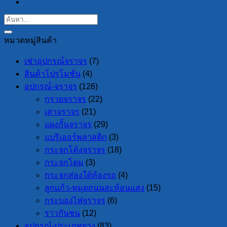
หมวดหมู่สินค้า
เช่าอุปกรณ์จราจร
(7)
สินค้าโปรโมชั่น
(4)
อุปกรณ์-จราจร
(126)
กรวยจราจร
(22)
เสาจราจร
(21)
แผงกั้นจราจร
(29)
แบริเออร์พลาสติก
(3)
กระจกโค้งจราจร
(18)
กระจกโดม
(3)
กระจกส่องใต้ท้องรถ
(4)
ลูกแก้ว-หมุดถนนสะท้อนแสง
(15)
กระบองไฟจราจร
(6)
ราวกันชน
(12)
อุปกรณ์-ประเภทยาง
(83)