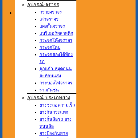
อุปกรณ์-จราจร
กรวยจราจร
เสาจราจร
แผงกั้นจราจร
แบริเออร์พลาสติก
กระจกโค้งจราจร
กระจกโดม
กระจกส่องใต้ท้อง
รถ
ลูกแก้ว-หมุดถนน
สะท้อนแสง
กระบองไฟจราจร
ราวกันชน
อุปกรณ์-ประเภทยาง
ยางชะลอความเร็ว
ยางกันกระแทก
ยางกั้นล้อรถ ยาง
หนุนล้อ
ยางป้องกันสาย