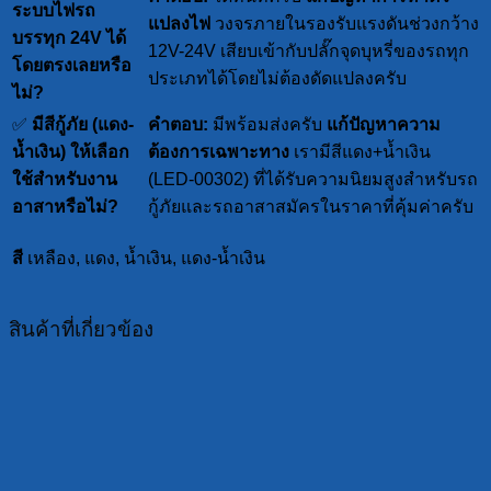
ระบบไฟรถ
แปลงไฟ
วงจรภายในรองรับแรงดันช่วงกว้าง
บรรทุก 24V ได้
12V-24V เสียบเข้ากับปลั๊กจุดบุหรี่ของรถทุก
โดยตรงเลยหรือ
ประเภทได้โดยไม่ต้องดัดแปลงครับ
ไม่?
✅
มีสีกู้ภัย (แดง-
คำตอบ:
มีพร้อมส่งครับ
แก้ปัญหาความ
น้ำเงิน) ให้เลือก
ต้องการเฉพาะทาง
เรามีสีแดง+น้ำเงิน
ใช้สำหรับงาน
(LED-00302) ที่ได้รับความนิยมสูงสำหรับรถ
อาสาหรือไม่?
กู้ภัยและรถอาสาสมัครในราคาที่คุ้มค่าครับ
สี
เหลือง, แดง, น้ำเงิน, แดง-น้ำเงิน
สินค้าที่เกี่ยวข้อง