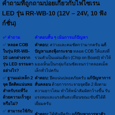
คำถามที่ถูกถามบ่อยเกี่ยวกับไฟไซเรน
LED รุ่น RR-WB-10 (12V – 24V, 10 ฟัง
ก์ชั่น)
✅ คำถาม
คำตอบสั้น ๆ เน้นการแก้ปัญหา
✅
หลอด COB
คำตอบ:
สว่างและคมชัดกว่ามากครับ
แก้
ในรุ่น RR-WB-
ปัญหาแสงฟุ้งกระจาย
หลอด COB ให้แสงที่
10 แตกต่างจาก
รวมตัวเป็นแผ่นเดียว (Chip on Board) ทำให้
รุ่น LED ธรรมดา
มองเห็นเป็นกลุ่มก้อนชัดเจนกว่าหลอดเม็ด
อย่างไร?
เล็กทั่วไปครับ
✅
ฐานแม่เหล็ก 2
คำตอบ:
ยึดแน่นปลอดภัยครับ
แก้ปัญหาการ
จุด ยึดติดแน่นพอ
สั่นคลอน
ด้วยการกระจายจุดยึด 2 ฝั่งตาม
สำหรับรถที่วิ่ง
ความยาวโคม ทำให้หน้าสัมผัสกว้างขึ้น รับ
ด้วยความเร็วสูง
แรงลมและแรงสั่นสะเทือนขณะขับขี่ได้ดี
หรือไม่?
เยี่ยมครับ
✅
สามารถใช้กับ
คำตอบ:
ได้ทันทีครับ
แก้ปัญหาการหาตัว