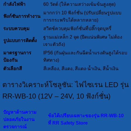
กำลังไฟฟ้า
60 วัตต์ (ให้ความสว่างเข้มข้นสูงสุด)
มากกว่า 10 ฟังก์ชั่น (ปรับเปลี่ยนรูปแบบ
ฟังก์ชันการทำงาน
การกระพริบได้หลากหลาย)
ระบบควบคุม
สวิตช์ควบคุมฟังก์ชั่นที่ปลั๊กจุดบุหรี่
ฐานแม่เหล็ก 2 จุด (ยึดแน่นพิเศษ ไม่ต้อง
รูปแบบการติดตั้ง
เจาะตัวถัง)
มาตรฐานการ
IP56 (กันฝุ่นและกันฉีดน้ำแรงดันสูงได้รอบ
ป้องกัน
ทิศทาง)
ตัวเลือกสี
สีเหลือง, สีแดง, สีแดง-น้ำเงิน, สีน้ำเงิน
ตารางวิเคราะห์โซลูชัน: ไฟไซเรน LED รุ่น
RR-WB-10 (12V – 24V, 10 ฟังก์ชั่น)
ปัญหาด้านความ
ข้อได้เปรียบเฉพาะของรุ่น RR-WB-10
ปลอดภัยในงาน
ที่ RR Safety Store
ตรวจการณ์