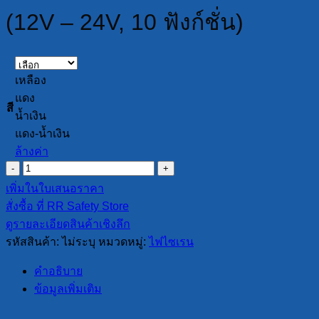
(12V – 24V, 10 ฟังก์ชั่น)
เหลือง
แดง
สี
น้ำเงิน
แดง-น้ำเงิน
ล้างค่า
จำนวน
ไฟ
เพิ่มในใบเสนอราคา
ไซเรน
สั่งซื้อ ที่ RR Safety Store
LED
ดูรายละเอียดสินค้าเชิงลึก
รุ่น
รหัสสินค้า:
ไม่ระบุ
หมวดหมู่:
ไฟไซเรน
RR-
WB-
คำอธิบาย
10
(12V
ข้อมูลเพิ่มเติม
–
24V,