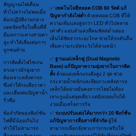
สัญญาณไฟเตือน
✅
เทคโนโลยีหลอด COB 60 วัตต์
แก้
ทั่วไปสว่างไม่พอเมื่อ
ปัญหากำลังไฟต่ำ
ด้วยหลอด COB ที่ให้
ต้องปฏิบัติงานกลาง
ความเข้มแสงสูงกว่า LED ทั่วไปหลาย
แดดจัดหรือในพื้นที่ที่
เท่าตัว มอบลำแสงที่คมชัดสม่ำเสมอ
มีมลภาวะทางสายตา
เห็นได้ชัดจากระยะไกล ช่วยให้รถคันอื่น
สูง ทำให้เสี่ยงต่อการ
เพิ่มความระมัดระวังได้ล่วงหน้า
ถูกชนท้าย
✅
ฐานแม่เหล็กคู่ (Dual Magnetic
การติดตั้งไฟไซเรน
Base)
แก้ปัญหาความยุ่งยากในการติด
ทรงยาวมักยุ่งยาก
ตั้ง
ด้วยแม่เหล็กแรงดึงสูง 2 จุด ช่วย
ต้องเจาะหลังคารถ
กระจายน้ำหนักและยึดเกาะหลังคารถ
ซึ่งทำให้รถเสียราคา
เหล็กได้อย่างมั่นคงถาวรโดยไม่ต้อง
และเสี่ยงต่อปัญหาน้ำ
เจาะรูแม้แต่จุดเดียว แต่ยังถอดเก็บได้
รั่วซึม
ง่ายเมื่อเสร็จภารกิจ
ข้อจำกัดของฟังก์ชั่น
✅
ระบบปรับแต่งได้มากกว่า 10 ฟังก์ชั่น
ไฟที่มีน้อยเกินไป
แก้ปัญหาการสื่อสารที่จำกัด
ผู้ใช้
ทำให้ไม่สามารถ
สามารถเลือกจังหวะการกระพริบให้
สื่อสารระดับความ
เหมาะกับสถานการณ์ได้ทันทีผ่านสวิตช์