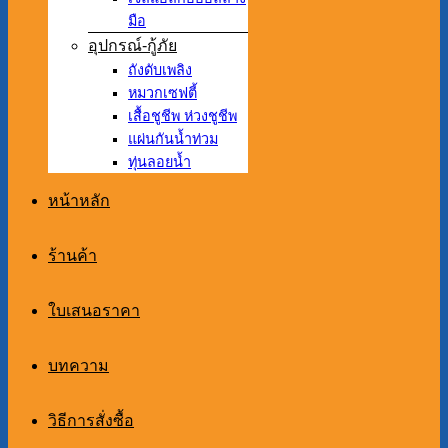
มือ
อุปกรณ์-กู้ภัย
ถังดับเพลิง
หมวกเซฟตี้
เสื้อชูชีพ ห่วงชูชีพ
แผ่นกันน้ำท่วม
ทุ่นลอยน้ำ
หน้าหลัก
ร้านค้า
ใบเสนอราคา
บทความ
วิธีการสั่งซื้อ