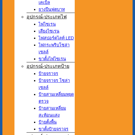
เคเบิ้ล
ยางปีนฟุตบาท
อุปกรณ์-ประเภทไฟ
ไฟไซเรน
เสียงไซเรน
ไฟสปอร์ตไลท์ LED
ไฟกระพริบโซล่า
เซลล์
ขาตั้งไฟไซเรน
อุปกรณ์-ประเภทป้าย
ป้ายจราจร
ป้ายจราจร โซล่า
เซลล์
ป้ายสามเหลี่ยมหยุด
ตรวจ
ป้ายสามเหลี่ยม
สะท้อนแสง
ป้ายตั้งพื้น
ขาตั้งป้ายจราจร