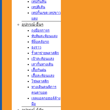
เทปกันลื่น
เทปตีเส้น
เทปกั้นเขต เทปขาว
แดง
อุปกรณ์-อื่นๆ
ถุงมือจราจร
ทับทิมสะท้อนแสง
ที่ล็อคล้อรถ
ธงราว
รั้วตาข่ายพลาสติก
เป้าสะท้อนแสง
เสากั้นทางเดิน
เสื้อกันฝน
เสื้อสะท้อนแสง
โซ่พลาสติก
ทางเดินคนพิการ
คนตาบอด
เจลแอลกอฮอล์ล้าง
มือ
อุปกรณ์-กู้ภัย