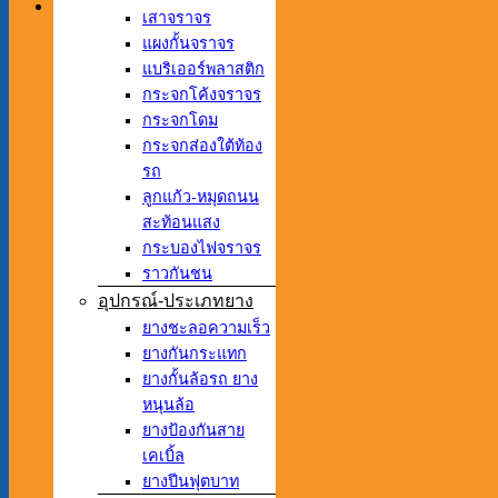
เสาจราจร
แผงกั้นจราจร
แบริเออร์พลาสติก
กระจกโค้งจราจร
กระจกโดม
กระจกส่องใต้ท้อง
รถ
ลูกแก้ว-หมุดถนน
สะท้อนแสง
กระบองไฟจราจร
ราวกันชน
อุปกรณ์-ประเภทยาง
ยางชะลอความเร็ว
ยางกันกระแทก
ยางกั้นล้อรถ ยาง
หนุนล้อ
ยางป้องกันสาย
เคเบิ้ล
ยางปีนฟุตบาท