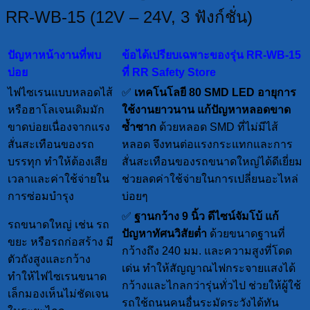
RR-WB-15 (12V – 24V, 3 ฟังก์ชั่น)
ปัญหาหน้างานที่พบ
ข้อได้เปรียบเฉพาะของรุ่น RR-WB-15
บ่อย
ที่ RR Safety Store
ไฟไซเรนแบบหลอดไส้
✅
เทคโนโลยี 80 SMD LED อายุการ
หรือฮาโลเจนเดิมมัก
ใช้งานยาวนาน
แก้ปัญหาหลอดขาด
ขาดบ่อยเนื่องจากแรง
ซ้ำซาก
ด้วยหลอด SMD ที่ไม่มีไส้
สั่นสะเทือนของรถ
หลอด จึงทนต่อแรงกระแทกและการ
บรรทุก ทำให้ต้องเสีย
สั่นสะเทือนของรถขนาดใหญ่ได้ดีเยี่ยม
เวลาและค่าใช้จ่ายใน
ช่วยลดค่าใช้จ่ายในการเปลี่ยนอะไหล่
การซ่อมบำรุง
บ่อยๆ
✅
ฐานกว้าง 9 นิ้ว ดีไซน์จัมโบ้
แก้
รถขนาดใหญ่ เช่น รถ
ปัญหาทัศนวิสัยต่ำ
ด้วยขนาดฐานที่
ขยะ หรือรถก่อสร้าง มี
กว้างถึง 240 มม. และความสูงที่โดด
ตัวถังสูงและกว้าง
เด่น ทำให้สัญญาณไฟกระจายแสงได้
ทำให้ไฟไซเรนขนาด
กว้างและไกลกว่ารุ่นทั่วไป ช่วยให้ผู้ใช้
เล็กมองเห็นไม่ชัดเจน
รถใช้ถนนคนอื่นระมัดระวังได้ทัน