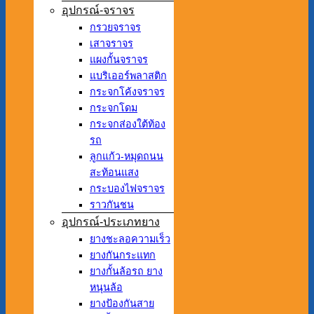
อุปกรณ์-จราจร
กรวยจราจร
เสาจราจร
แผงกั้นจราจร
แบริเออร์พลาสติก
กระจกโค้งจราจร
กระจกโดม
กระจกส่องใต้ท้อง
รถ
ลูกแก้ว-หมุดถนน
สะท้อนแสง
กระบองไฟจราจร
ราวกันชน
อุปกรณ์-ประเภทยาง
ยางชะลอความเร็ว
ยางกันกระแทก
ยางกั้นล้อรถ ยาง
หนุนล้อ
ยางป้องกันสาย