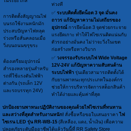
ในระยะไกล
ท่วงที
✅
ระบบติดตั้งยึดน็อต 3 จุด มั่นคง
การติดตั้งสัญญาณไฟ
ถาวร
แก้ปัญหาความไม่เสถียรของ
บนรถใช้งานหนักมัก
อุปกรณ์
การยึดน็อต 3 จุดช่วยกระจาย
ประสบปัญหาไฟหลุด
แรงยึดเกาะ ทำให้ไฟไซเรนติดแน่นกับ
ร่วงหรือสั่นคลอนเมื่อ
ตัวรถอย่างมั่นคง ไม่ว่าจะวิ่งในเขต
วิ่งบนถนนขรุขระ
ก่อสร้างหรือทางวิบาก
✅
วงจรรองรับระบบไฟ Wide Voltage
ต้องเตรียมอุปกรณ์
12V-24V
แก้ปัญหาความสับสนด้าน
สำรองหลายรุ่นสำหรับ
ระบบไฟฟ้า
รุ่นเดียวสามารถติดตั้งได้
รถที่ใช้แรงดันไฟฟ้า
กับยานพาหนะทุกประเภทในองค์กร
ต่างกัน (รถเล็ก 12V
ช่วยให้การบริหารจัดการสต็อกสินค้า
และรถบรรทุก 24V)
ทำได้ง่ายและคุ้มค่าที่สุด
ปกป้องยานพาหนะปฏิบัติงานของคุณด้วยไฟไซเรนที่ทนทาน
และสว่างที่สุดสำหรับงานหนัก!
สั่งซื้อหรือขอใบเสนอราคา
ไฟ
ไซเรน LED รุ่น RR-WB-15
(สีเหลือง, แดง, น้ำเงิน) เพื่อความ
ปลอดภัยระดับมืออาชีพได้แล้ววันนี้ที่ RR Safety Store