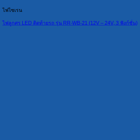
ไฟไซเรน
ไฟลูกศร LED ติดท้ายรถ รุ่น RR-WB-21 (12V – 24V, 3 ฟังก์ชั่น)