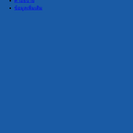
คำอธิบาย
15
(12V
ข้อมูลเพิ่มเติม
-
24V,
3
ฟัง
ก์ชั่น)
ชิ้น