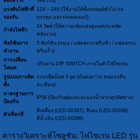
ส่องสว่าง
ไส้ทั่วไป)
แรงดันไฟฟ้าที่
12V – 24V (ใช้งานได้ทั้งรถยนต์ทั่วไป รถ
รองรับ
บรรทุก และรถเทลเลอร์)
24 วัตต์ (ให้ความเข้มแสงสูงแต่ประหยัด
กำลังไฟฟ้า
พลังงาน)
ฟังก์ชันการ
3 ฟังก์ชัน (หมุน / แฟลชกระพริบช้า / แฟลชกระ
ทำงาน
พริบเร็ว)
การเปลี่ยน
ปรับผ่าน DIP SWITCH ภายในตัวไฟไซเรน
โหมด
รูปแบบการติด
ระบบยึดน็อต 3 จุด (มั่นคงถาวร ทนแรงสั่น
ตั้ง
สะเทือน)
มาตรฐานการ
IP56 (ป้องกันฝุ่นและละอองน้ำจากทุกทิศทาง)
ป้องกัน
สีเหลือง (LED-00397), สีแดง (LED-00398),
ตัวเลือกสี
สีน้ำเงิน (LED-00399)
ตารางวิเคราะห์โซลูชัน: ไฟไซเรน LED รุ่น