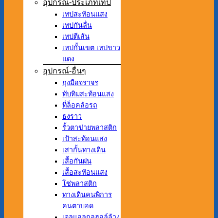
อุปกรณ์-ประเภทเทป
เทปสะท้อนแสง
เทปกันลื่น
เทปตีเส้น
เทปกั้นเขต เทปขาว
แดง
อุปกรณ์-อื่นๆ
ถุงมือจราจร
ทับทิมสะท้อนแสง
ที่ล็อคล้อรถ
ธงราว
รั้วตาข่ายพลาสติก
เป้าสะท้อนแสง
เสากั้นทางเดิน
เสื้อกันฝน
เสื้อสะท้อนแสง
โซ่พลาสติก
ทางเดินคนพิการ
คนตาบอด
เจลแอลกอฮอล์ล้าง