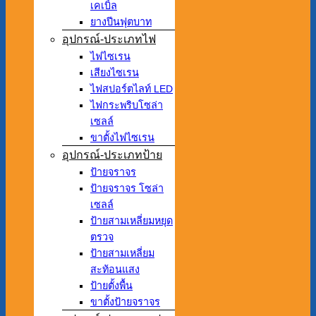
เคเบิ้ล
ยางปีนฟุตบาท
อุปกรณ์-ประเภทไฟ
ไฟไซเรน
เสียงไซเรน
ไฟสปอร์ตไลท์ LED
ไฟกระพริบโซล่า
เซลล์
ขาตั้งไฟไซเรน
อุปกรณ์-ประเภทป้าย
ป้ายจราจร
ป้ายจราจร โซล่า
เซลล์
ป้ายสามเหลี่ยมหยุด
ตรวจ
ป้ายสามเหลี่ยม
สะท้อนแสง
ป้ายตั้งพื้น
ขาตั้งป้ายจราจร