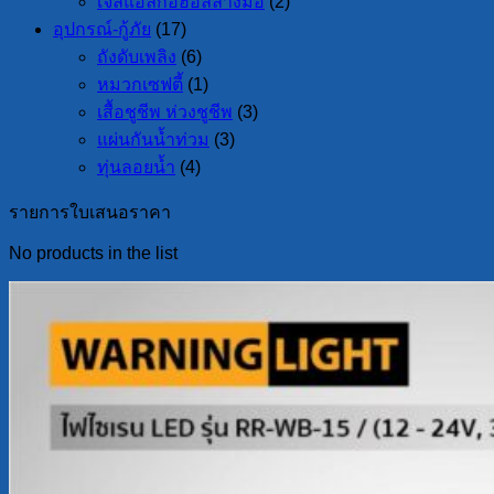
เจลแอลกอฮอล์ล้างมือ
(2)
อุปกรณ์-กู้ภัย
(17)
ถังดับเพลิง
(6)
หมวกเซฟตี้
(1)
เสื้อชูชีพ ห่วงชูชีพ
(3)
แผ่นกันน้ำท่วม
(3)
ทุ่นลอยน้ำ
(4)
รายการใบเสนอราคา
No products in the list