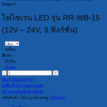
ไฟไซเรน LED รุ่น RR-WB-15
(12V – 24V, 3 ฟังก์ชั่น)
เหลือง
แดง
สี
น้ำเงิน
ล้างค่า
จำนวน
ไฟ
เพิ่มในใบเสนอราคา
ไซเรน
สั่งซื้อ ที่ RR Safety Store
LED
ดูรายละเอียดสินค้าเชิงลึก
รุ่น
รหัสสินค้า:
ไม่ระบุ
หมวดหมู่:
ไฟไซเรน
RR-
WB-