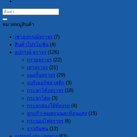
หมวดหมู่สินค้า
เช่าอุปกรณ์จราจร
(7)
สินค้าโปรโมชั่น
(4)
อุปกรณ์-จราจร
(126)
กรวยจราจร
(22)
เสาจราจร
(21)
แผงกั้นจราจร
(29)
แบริเออร์พลาสติก
(3)
กระจกโค้งจราจร
(18)
กระจกโดม
(3)
กระจกส่องใต้ท้องรถ
(4)
ลูกแก้ว-หมุดถนนสะท้อนแสง
(15)
กระบองไฟจราจร
(6)
ราวกันชน
(12)
อุปกรณ์-ประเภทยาง
(83)