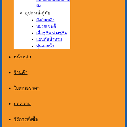
มือ
อุปกรณ์-กู้ภัย
ถังดับเพลิง
หมวกเซฟตี้
เสื้อชูชีพ ห่วงชูชีพ
แผ่นกันน้ำท่วม
ทุ่นลอยน้ำ
หน้าหลัก
ร้านค้า
ใบเสนอราคา
บทความ
วิธีการสั่งซื้อ