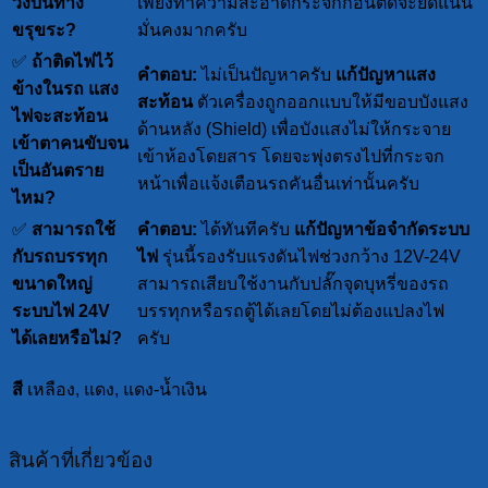
วิ่งบนทาง
เพียงทำความสะอาดกระจกก่อนติดจะยึดแน่น
ขรุขระ?
มั่นคงมากครับ
✅
ถ้าติดไฟไว้
คำตอบ:
ไม่เป็นปัญหาครับ
แก้ปัญหาแสง
ข้างในรถ แสง
สะท้อน
ตัวเครื่องถูกออกแบบให้มีขอบบังแสง
ไฟจะสะท้อน
ด้านหลัง (Shield) เพื่อบังแสงไม่ให้กระจาย
เข้าตาคนขับจน
เข้าห้องโดยสาร โดยจะพุ่งตรงไปที่กระจก
เป็นอันตราย
หน้าเพื่อแจ้งเตือนรถคันอื่นเท่านั้นครับ
ไหม?
✅
สามารถใช้
คำตอบ:
ได้ทันทีครับ
แก้ปัญหาข้อจำกัดระบบ
กับรถบรรทุก
ไฟ
รุ่นนี้รองรับแรงดันไฟช่วงกว้าง 12V-24V
ขนาดใหญ่
สามารถเสียบใช้งานกับปลั๊กจุดบุหรี่ของรถ
ระบบไฟ 24V
บรรทุกหรือรถตู้ได้เลยโดยไม่ต้องแปลงไฟ
ได้เลยหรือไม่?
ครับ
สี
เหลือง, แดง, แดง-น้ำเงิน
สินค้าที่เกี่ยวข้อง