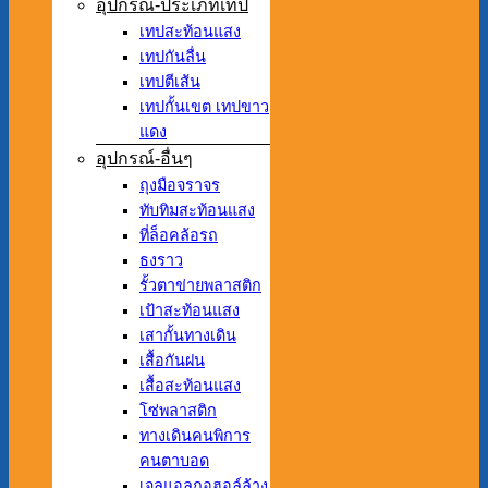
อุปกรณ์-ประเภทเทป
เทปสะท้อนแสง
เทปกันลื่น
เทปตีเส้น
เทปกั้นเขต เทปขาว
แดง
อุปกรณ์-อื่นๆ
ถุงมือจราจร
ทับทิมสะท้อนแสง
ที่ล็อคล้อรถ
ธงราว
รั้วตาข่ายพลาสติก
เป้าสะท้อนแสง
เสากั้นทางเดิน
เสื้อกันฝน
เสื้อสะท้อนแสง
โซ่พลาสติก
ทางเดินคนพิการ
คนตาบอด
เจลแอลกอฮอล์ล้าง