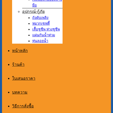
มือ
อุปกรณ์-กู้ภัย
ถังดับเพลิง
หมวกเซฟตี้
เสื้อชูชีพ ห่วงชูชีพ
แผ่นกันน้ำท่วม
ทุ่นลอยน้ำ
หน้าหลัก
ร้านค้า
ใบเสนอราคา
บทความ
วิธีการสั่งซื้อ