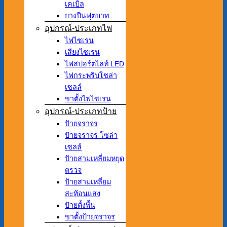
เคเบิ้ล
ยางปีนฟุตบาท
อุปกรณ์-ประเภทไฟ
ไฟไซเรน
เสียงไซเรน
ไฟสปอร์ตไลท์ LED
ไฟกระพริบโซล่า
เซลล์
ขาตั้งไฟไซเรน
อุปกรณ์-ประเภทป้าย
ป้ายจราจร
ป้ายจราจร โซล่า
เซลล์
ป้ายสามเหลี่ยมหยุด
ตรวจ
ป้ายสามเหลี่ยม
สะท้อนแสง
ป้ายตั้งพื้น
ขาตั้งป้ายจราจร