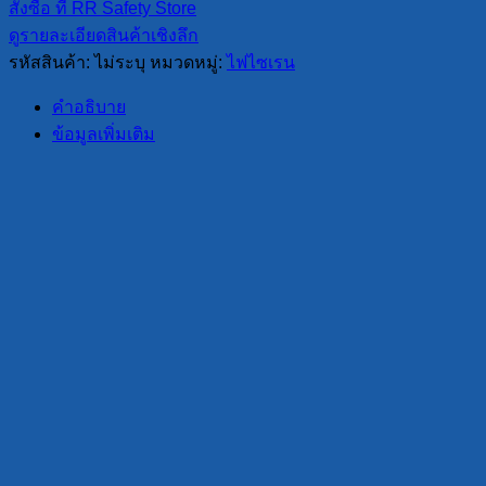
ไซเรน
สั่งซื้อ ที่ RR Safety Store
LED
ดูรายละเอียดสินค้าเชิงลึก
ติด
รหัสสินค้า:
ไม่ระบุ
หมวดหมู่:
ไฟไซเรน
กระจก
รถ
คำอธิบาย
รุ่น
ข้อมูลเพิ่มเติม
RR-
WB-
31
(12V
–
24V,
3
ฟัง
ก์ชั่น)
ชิ้น