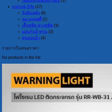
เจลแอลกอฮอล์ล้างมือ
(2)
อุปกรณ์-กู้ภัย
(17)
ถังดับเพลิง
(6)
หมวกเซฟตี้
(1)
เสื้อชูชีพ ห่วงชูชีพ
(3)
แผ่นกันน้ำท่วม
(3)
ทุ่นลอยน้ำ
(4)
รายการใบเสนอราคา
No products in the list