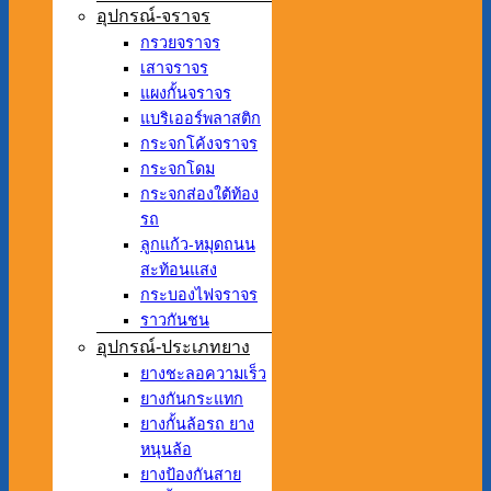
อุปกรณ์-จราจร
กรวยจราจร
เสาจราจร
แผงกั้นจราจร
แบริเออร์พลาสติก
กระจกโค้งจราจร
กระจกโดม
กระจกส่องใต้ท้อง
รถ
ลูกแก้ว-หมุดถนน
สะท้อนแสง
กระบองไฟจราจร
ราวกันชน
อุปกรณ์-ประเภทยาง
ยางชะลอความเร็ว
ยางกันกระแทก
ยางกั้นล้อรถ ยาง
หนุนล้อ
ยางป้องกันสาย