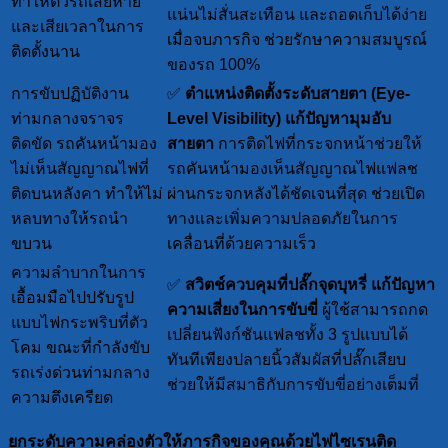
ทำให้ตัวรถเสียหาย
แน่นไม่สั่นสะเทือน และถอดเก็บได้ง่าย
และเสียเวลาในการ
เมื่อจบภารกิจ ช่วยรักษาความสมบูรณ์
ติดตั้งนาน
ของรถ 100%
การขับปฏิบัติงาน
✅
ตำแหน่งติดตั้งระดับสายตา (Eye-
ท่ามกลางจราจร
Level Visibility)
แก้ปัญหามุมอับ
ติดขัด รถคันหน้ามอง
สายตา
การติดไฟที่กระจกหน้าช่วยให้
ไม่เห็นสัญญาณไฟที่
รถคันหน้ามองเห็นสัญญาณไฟแฟลช
ติดบนหลังคา ทำให้ไม่
ผ่านกระจกหลังได้ชัดเจนที่สุด ช่วยเปิด
หลบทางให้รถนำ
ทางและเพิ่มความปลอดภัยในการ
ขบวน
เคลื่อนที่ด้วยความเร็ว
ความลำบากในการ
✅
สวิตช์ควบคุมที่ปลั๊กจุดบุหรี่
แก้ปัญหา
เอื้อมมือไปปรับรูป
ความเสี่ยงในการขับขี่
ผู้ใช้สามารถกด
แบบไฟกระพริบที่ตัว
เปลี่ยนฟังก์ชันแฟลชทั้ง 3 รูปแบบได้
โคม ขณะที่กำลังขับ
ทันทีเพียงปลายนิ้วสัมผัสที่ปลั๊กเสียบ
รถเร่งด่วนท่ามกลาง
ช่วยให้มีสมาธิกับการขับขี่อย่างเต็มที่
ความตึงเครียด
ยกระดับความคล่องตัวให้ภารกิจของคุณด้วยไฟไซเรนติด