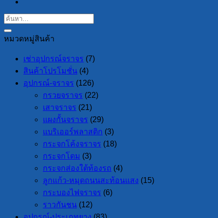
หมวดหมู่สินค้า
เช่าอุปกรณ์จราจร
(7)
สินค้าโปรโมชั่น
(4)
อุปกรณ์-จราจร
(126)
กรวยจราจร
(22)
เสาจราจร
(21)
แผงกั้นจราจร
(29)
แบริเออร์พลาสติก
(3)
กระจกโค้งจราจร
(18)
กระจกโดม
(3)
กระจกส่องใต้ท้องรถ
(4)
ลูกแก้ว-หมุดถนนสะท้อนแสง
(15)
กระบองไฟจราจร
(6)
ราวกันชน
(12)
อุปกรณ์-ประเภทยาง
(83)