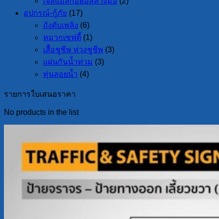
เจลแอลกอฮอล์ล้างมือ
(2)
อุปกรณ์-กู้ภัย
(17)
ถังดับเพลิง
(6)
หมวกเซฟตี้
(1)
เสื้อชูชีพ ห่วงชูชีพ
(3)
แผ่นกันน้ำท่วม
(3)
ทุ่นลอยน้ำ
(4)
รายการใบเสนอราคา
No products in the list