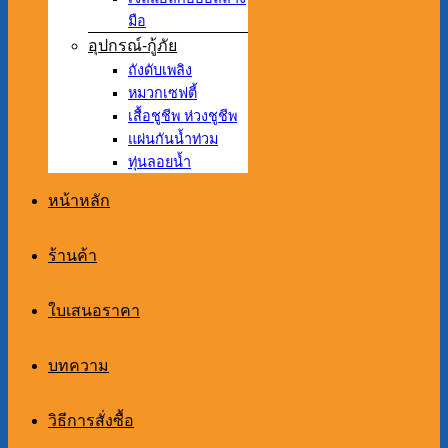
มือ
อุปกรณ์-กู้ภัย
ถังดับเพลิง
หมวกเซฟตี้
เสื้อชูชีพ ห่วงชูชีพ
แผ่นกันน้ำท่วม
ทุ่นลอยน้ำ
หน้าหลัก
ร้านค้า
ใบเสนอราคา
บทความ
วิธีการสั่งซื้อ