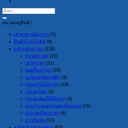
หมวดหมู่สินค้า
เช่าอุปกรณ์จราจร
(7)
สินค้าโปรโมชั่น
(4)
อุปกรณ์-จราจร
(126)
กรวยจราจร
(22)
เสาจราจร
(21)
แผงกั้นจราจร
(29)
แบริเออร์พลาสติก
(3)
กระจกโค้งจราจร
(18)
กระจกโดม
(3)
กระจกส่องใต้ท้องรถ
(4)
ลูกแก้ว-หมุดถนนสะท้อนแสง
(15)
กระบองไฟจราจร
(6)
ราวกันชน
(12)
อุปกรณ์-ประเภทยาง
(83)