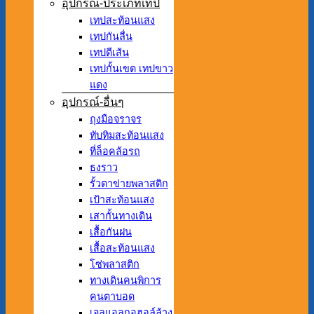
อุปกรณ์-ประเภทเทป
เทปสะท้อนแสง
เทปกันลื่น
เทปตีเส้น
เทปกั้นเขต เทปขาว
แดง
อุปกรณ์-อื่นๆ
ถุงมือจราจร
ทับทิมสะท้อนแสง
ที่ล็อคล้อรถ
ธงราว
รั้วตาข่ายพลาสติก
เป้าสะท้อนแสง
เสากั้นทางเดิน
เสื้อกันฝน
เสื้อสะท้อนแสง
โซ่พลาสติก
ทางเดินคนพิการ
คนตาบอด
เจลแอลกอฮอล์ล้าง