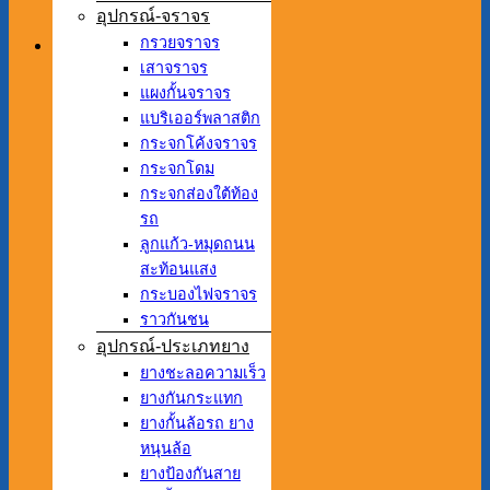
อุปกรณ์-จราจร
กรวยจราจร
เสาจราจร
แผงกั้นจราจร
แบริเออร์พลาสติก
กระจกโค้งจราจร
กระจกโดม
กระจกส่องใต้ท้อง
รถ
ลูกแก้ว-หมุดถนน
สะท้อนแสง
กระบองไฟจราจร
ราวกันชน
อุปกรณ์-ประเภทยาง
ยางชะลอความเร็ว
ยางกันกระแทก
ยางกั้นล้อรถ ยาง
หนุนล้อ
ยางป้องกันสาย