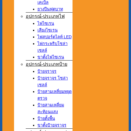
เคเบิ้ล
ยางปีนฟุตบาท
อุปกรณ์-ประเภทไฟ
ไฟไซเรน
เสียงไซเรน
ไฟสปอร์ตไลท์ LED
ไฟกระพริบโซล่า
เซลล์
ขาตั้งไฟไซเรน
อุปกรณ์-ประเภทป้าย
ป้ายจราจร
ป้ายจราจร โซล่า
เซลล์
ป้ายสามเหลี่ยมหยุด
ตรวจ
ป้ายสามเหลี่ยม
สะท้อนแสง
ป้ายตั้งพื้น
ขาตั้งป้ายจราจร