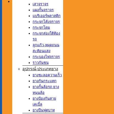
เสาจราจร
แผงกั้นจราจร
แบริเออร์พลาสติก
กระจกโค้งจราจร
กระจกโดม
กระจกส่องใต้ท้อง
รถ
ลูกแก้ว-หมุดถนน
สะท้อนแสง
กระบองไฟจราจร
ราวกันชน
อุปกรณ์-ประเภทยาง
ยางชะลอความเร็ว
ยางกันกระแทก
ยางกั้นล้อรถ ยาง
หนุนล้อ
ยางป้องกันสาย
เคเบิ้ล
ยางปีนฟุตบาท