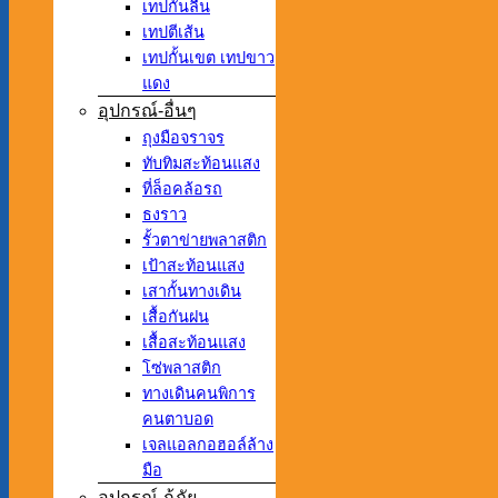
เทปกันลื่น
เทปตีเส้น
เทปกั้นเขต เทปขาว
แดง
อุปกรณ์-อื่นๆ
ถุงมือจราจร
ทับทิมสะท้อนแสง
ที่ล็อคล้อรถ
ธงราว
รั้วตาข่ายพลาสติก
เป้าสะท้อนแสง
เสากั้นทางเดิน
เสื้อกันฝน
เสื้อสะท้อนแสง
โซ่พลาสติก
ทางเดินคนพิการ
คนตาบอด
เจลแอลกอฮอล์ล้าง
มือ
อุปกรณ์-กู้ภัย