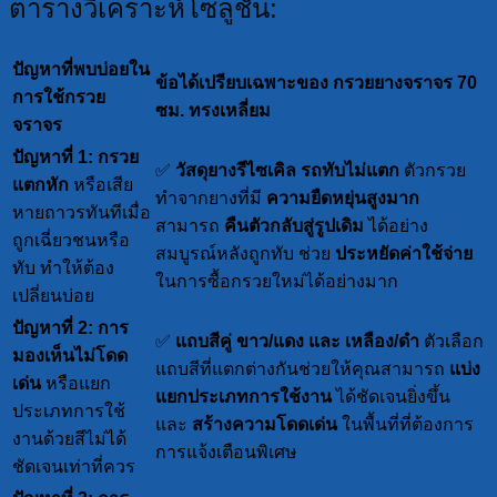
ตารางวิเคราะห์โซลูชัน:
ปัญหาที่พบบ่อยใน
ข้อได้เปรียบเฉพาะของ กรวยยางจราจร 70
การใช้กรวย
ซม. ทรงเหลี่ยม
จราจร
ปัญหาที่ 1: กรวย
✅
วัสดุยางรีไซเคิล รถทับไม่แตก
ตัวกรวย
แตกหัก
หรือเสีย
ทำจากยางที่มี
ความยืดหยุ่นสูงมาก
หายถาวรทันทีเมื่อ
สามารถ
คืนตัวกลับสู่รูปเดิม
ได้อย่าง
ถูกเฉี่ยวชนหรือ
สมบูรณ์หลังถูกทับ ช่วย
ประหยัดค่าใช้จ่าย
ทับ ทำให้ต้อง
ในการซื้อกรวยใหม่ได้อย่างมาก
เปลี่ยนบ่อย
ปัญหาที่ 2: การ
✅
แถบสีคู่ ขาว/แดง และ เหลือง/ดำ
ตัวเลือก
มองเห็นไม่โดด
แถบสีที่แตกต่างกันช่วยให้คุณสามารถ
แบ่ง
เด่น
หรือแยก
แยกประเภทการใช้งาน
ได้ชัดเจนยิ่งขึ้น
ประเภทการใช้
และ
สร้างความโดดเด่น
ในพื้นที่ที่ต้องการ
งานด้วยสีไม่ได้
การแจ้งเตือนพิเศษ
ชัดเจนเท่าที่ควร