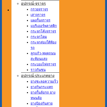
อุปกรณ์-จราจร
กรวยจราจร
เสาจราจร
แผงกั้นจราจร
แบริเออร์พลาสติก
กระจกโค้งจราจร
กระจกโดม
กระจกส่องใต้ท้อง
รถ
ลูกแก้ว-หมุดถนน
สะท้อนแสง
กระบองไฟจราจร
ราวกันชน
อุปกรณ์-ประเภทยาง
ยางชะลอความเร็ว
ยางกันกระแทก
ยางกั้นล้อรถ ยาง
หนุนล้อ
ยางป้องกันสาย