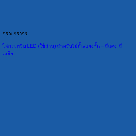
กรวยจราจร
ไฟกระพริบ LED (ใช้ถ่าน) สำหรับไม้กั้น/แผงกั้น – สีแดง, สี
เหลือง