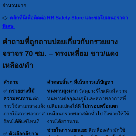
จำนวนมาก
👉
คลิกที่นี่เพื่อติดต่อ RR Safety Store และขอใบเสนอราคา
พิเศษ
คำถามที่ถูกถามบ่อยเ
กี่ยวกับ
กรวยยาง
จราจร 70 ซม. – ทรงเหลี่ยม ขาว/แดง
เหลือง/ดำ
คำถาม
คำตอบสั้น ๆ ที่เน้นการแก้ปัญหา
✅
กรวยยางนี้มี
ทนทานสูงมาก
วัสดุยางรีไซเคิลมีความ
ความทนทาน
ต่อ
ทนทานต่ออุณหภูมิและสภาพอากาศที่
การใช้งานกลางแจ้ง
เปลี่ยนแปลงได้ดี
ไม่กรอบหรือแตก
ภายใต้สภาพอากาศ
เหมือนกรวยพลาสติกทั่วไป จึงช่วยให้ใช้
ร้อนได้ดีแค่ไหน?
งานได้ยาวนาน
ช่วยในการแยกแยะ
สีเหลือง/ดำ มักใช้
✅
ตัวเลือกสีขาว/