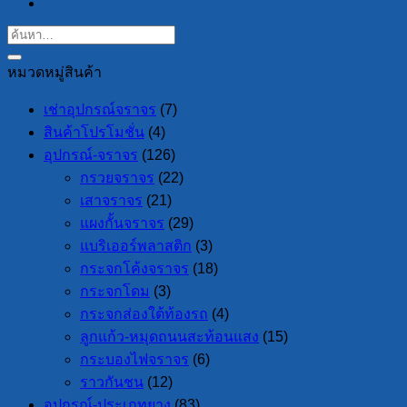
หมวดหมู่สินค้า
เช่าอุปกรณ์จราจร
(7)
สินค้าโปรโมชั่น
(4)
อุปกรณ์-จราจร
(126)
กรวยจราจร
(22)
เสาจราจร
(21)
แผงกั้นจราจร
(29)
แบริเออร์พลาสติก
(3)
กระจกโค้งจราจร
(18)
กระจกโดม
(3)
กระจกส่องใต้ท้องรถ
(4)
ลูกแก้ว-หมุดถนนสะท้อนแสง
(15)
กระบองไฟจราจร
(6)
ราวกันชน
(12)
อุปกรณ์-ประเภทยาง
(83)