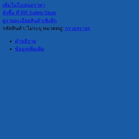
กรวย
เพิ่มในใบเสนอราคา
ยาง
สั่งซื้อ ที่ RR Safety Store
จราจร
ดูรายละเอียดสินค้าเชิงลึก
70
รหัสสินค้า:
ไม่ระบุ
หมวดหมู่:
กรวยจราจร
ซม.
–
คำอธิบาย
ทรง
ข้อมูลเพิ่มเติม
เหลี่ยม
ขาว/
แดง
เหลือง/
ดำ
ชิ้น