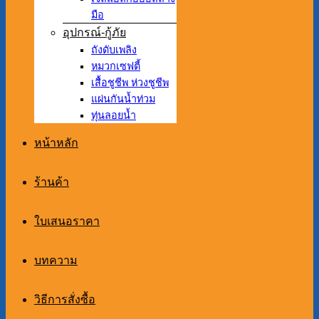
มือ
อุปกรณ์-กู้ภัย
ถังดับเพลิง
หมวกเซฟตี้
เสื้อชูชีพ ห่วงชูชีพ
แผ่นกันน้ำท่วม
ทุ่นลอยน้ำ
หน้าหลัก
ร้านค้า
ใบเสนอราคา
บทความ
วิธีการสั่งซื้อ