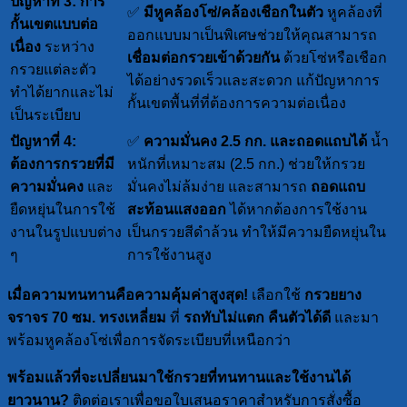
ปัญหาที่ 3: การ
✅
มีหูคล้องโซ่/คล้องเชือกในตัว
หูคล้องที่
กั้นเขตแบบต่อ
ออกแบบมาเป็นพิเศษช่วยให้คุณสามารถ
เนื่อง
ระหว่าง
เชื่อมต่อกรวยเข้าด้วยกัน
ด้วยโซ่หรือเชือก
กรวยแต่ละตัว
ได้อย่างรวดเร็วและสะดวก แก้ปัญหาการ
ทำได้ยากและไม่
กั้นเขตพื้นที่ที่ต้องการความต่อเนื่อง
เป็นระเบียบ
ปัญหาที่ 4:
✅
ความมั่นคง 2.5 กก. และถอดแถบได้
น้ำ
ต้องการกรวยที่มี
หนักที่เหมาะสม (2.5 กก.) ช่วยให้กรวย
ความมั่นคง
และ
มั่นคงไม่ล้มง่าย และสามารถ
ถอดแถบ
ยืดหยุ่นในการใช้
สะท้อนแสงออก
ได้หากต้องการใช้งาน
งานในรูปแบบต่าง
เป็นกรวยสีดำล้วน ทำให้มีความยืดหยุ่นใน
ๆ
การใช้งานสูง
เมื่อความทนทานคือความคุ้มค่าสูงสุด!
เลือกใช้
กรวยยาง
จราจร 70 ซม. ทรงเหลี่ยม
ที่
รถทับไม่แตก คืนตัวได้ดี
และมา
พร้อมหูคล้องโซ่เพื่อการจัดระเบียบที่เหนือกว่า
พร้อมแล้วที่จะเปลี่ยนมาใช้กรวยที่ทนทานและใช้งานได้
ยาวนาน?
ติดต่อเราเพื่อขอใบเสนอราคาสำหรับการสั่งซื้อ