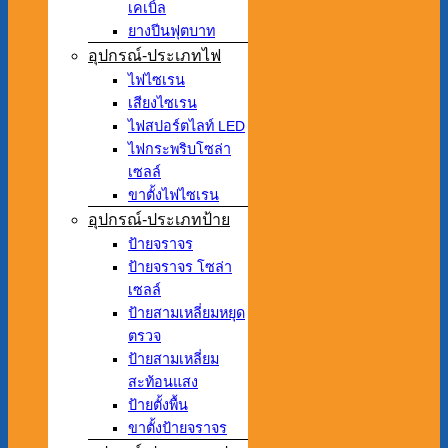
เคเบิ้ล
ยางปีนฟุตบาท
อุปกรณ์-ประเภทไฟ
ไฟไซเรน
เสียงไซเรน
ไฟสปอร์ตไลท์ LED
ไฟกระพริบโซล่า
เซลล์
ขาตั้งไฟไซเรน
อุปกรณ์-ประเภทป้าย
ป้ายจราจร
ป้ายจราจร โซล่า
เซลล์
ป้ายสามเหลี่ยมหยุด
ตรวจ
ป้ายสามเหลี่ยม
สะท้อนแสง
ป้ายตั้งพื้น
ขาตั้งป้ายจราจร