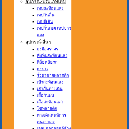
อุปกรณ์-ประเภทเทป
เทปสะท้อนแสง
เทปกันลื่น
เทปตีเส้น
เทปกั้นเขต เทปขาว
แดง
อุปกรณ์-อื่นๆ
ถุงมือจราจร
ทับทิมสะท้อนแสง
ที่ล็อคล้อรถ
ธงราว
รั้วตาข่ายพลาสติก
เป้าสะท้อนแสง
เสากั้นทางเดิน
เสื้อกันฝน
เสื้อสะท้อนแสง
โซ่พลาสติก
ทางเดินคนพิการ
คนตาบอด
เจลแอลกอฮอล์ล้าง