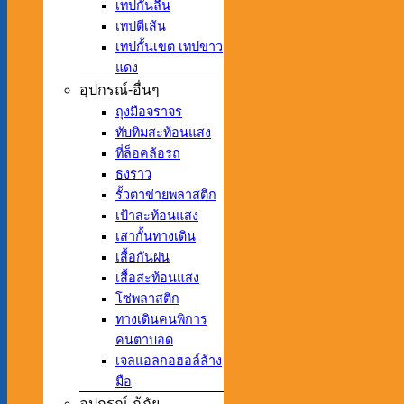
เทปกันลื่น
เทปตีเส้น
เทปกั้นเขต เทปขาว
แดง
อุปกรณ์-อื่นๆ
ถุงมือจราจร
ทับทิมสะท้อนแสง
ที่ล็อคล้อรถ
ธงราว
รั้วตาข่ายพลาสติก
เป้าสะท้อนแสง
เสากั้นทางเดิน
เสื้อกันฝน
เสื้อสะท้อนแสง
โซ่พลาสติก
ทางเดินคนพิการ
คนตาบอด
เจลแอลกอฮอล์ล้าง
มือ
อุปกรณ์-กู้ภัย