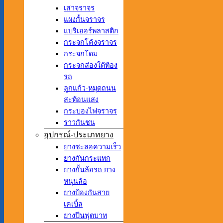
เสาจราจร
แผงกั้นจราจร
แบริเออร์พลาสติก
กระจกโค้งจราจร
กระจกโดม
กระจกส่องใต้ท้อง
รถ
ลูกแก้ว-หมุดถนน
สะท้อนแสง
กระบองไฟจราจร
ราวกันชน
อุปกรณ์-ประเภทยาง
ยางชะลอความเร็ว
ยางกันกระแทก
ยางกั้นล้อรถ ยาง
หนุนล้อ
ยางป้องกันสาย
เคเบิ้ล
ยางปีนฟุตบาท