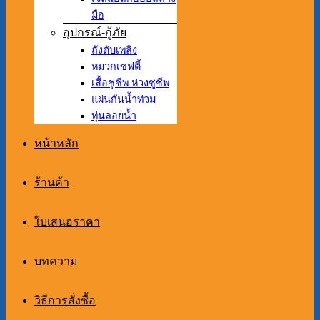
มือ
อุปกรณ์-กู้ภัย
ถังดับเพลิง
หมวกเซฟตี้
เสื้อชูชีพ ห่วงชูชีพ
แผ่นกันน้ำท่วม
ทุ่นลอยน้ำ
หน้าหลัก
ร้านค้า
ใบเสนอราคา
บทความ
วิธีการสั่งซื้อ