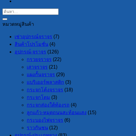
หมวดหมู่สินค้า
เช่าอุปกรณ์จราจร
(7)
สินค้าโปรโมชั่น
(4)
อุปกรณ์-จราจร
(126)
กรวยจราจร
(22)
เสาจราจร
(21)
แผงกั้นจราจร
(29)
แบริเออร์พลาสติก
(3)
กระจกโค้งจราจร
(18)
กระจกโดม
(3)
กระจกส่องใต้ท้องรถ
(4)
ลูกแก้ว-หมุดถนนสะท้อนแสง
(15)
กระบองไฟจราจร
(6)
ราวกันชน
(12)
อุปกรณ์-ประเภทยาง
(83)