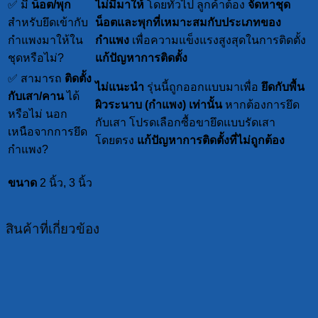
✅ มี
น็อต/พุก
ไม่มีมาให้
โดยทั่วไป ลูกค้าต้อง
จัดหาชุด
สำหรับยึดเข้ากับ
น็อตและพุกที่เหมาะสมกับประเภทของ
กำแพงมาให้ใน
กำแพง
เพื่อความแข็งแรงสูงสุดในการติดตั้ง
ชุดหรือไม่?
แก้ปัญหาการติดตั้ง
✅ สามารถ
ติดตั้ง
ไม่แนะนำ
รุ่นนี้ถูกออกแบบมาเพื่อ
ยึดกับพื้น
กับเสา/คาน
ได้
ผิวระนาบ (กำแพง) เท่านั้น
หากต้องการยึด
หรือไม่ นอก
กับเสา โปรดเลือกซื้อขายึดแบบรัดเสา
เหนือจากการยึด
โดยตรง
แก้ปัญหาการติดตั้งที่ไม่ถูกต้อง
กำแพง?
ขนาด
2 นิ้ว, 3 นิ้ว
สินค้าที่เกี่ยวข้อง