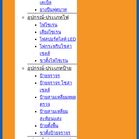
เคเบิ้ล
ยางปีนฟุตบาท
อุปกรณ์-ประเภทไฟ
ไฟไซเรน
เสียงไซเรน
ไฟสปอร์ตไลท์ LED
ไฟกระพริบโซล่า
เซลล์
ขาตั้งไฟไซเรน
อุปกรณ์-ประเภทป้าย
ป้ายจราจร
ป้ายจราจร โซล่า
เซลล์
ป้ายสามเหลี่ยมหยุด
ตรวจ
ป้ายสามเหลี่ยม
สะท้อนแสง
ป้ายตั้งพื้น
ขาตั้งป้ายจราจร