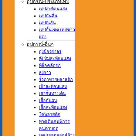
อุปกรณ์-ประเภทเทป
เทปสะท้อนแสง
เทปกันลื่น
เทปตีเส้น
เทปกั้นเขต เทปขาว
แดง
อุปกรณ์-อื่นๆ
ถุงมือจราจร
ทับทิมสะท้อนแสง
ที่ล็อคล้อรถ
ธงราว
รั้วตาข่ายพลาสติก
เป้าสะท้อนแสง
เสากั้นทางเดิน
เสื้อกันฝน
เสื้อสะท้อนแสง
โซ่พลาสติก
ทางเดินคนพิการ
คนตาบอด
เจลแอลกอฮอล์ล้าง