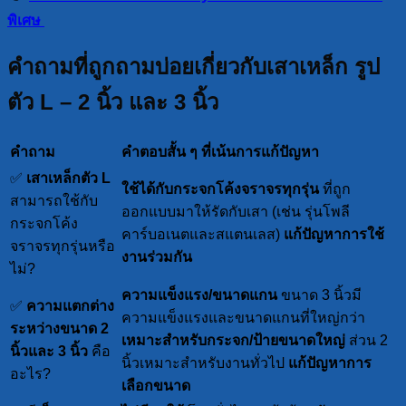
พิเศษ
คำถามที่ถูกถามบ่อยเกี่ยวกับเสาเหล็ก รูป
ตัว L – 2 นิ้ว และ 3 นิ้ว
คำถาม
คำตอบสั้น ๆ ที่เน้นการแก้ปัญหา
✅
เสาเหล็กตัว L
ใช้ได้กับกระจกโค้งจราจรทุกรุ่น
ที่ถูก
สามารถใช้กับ
ออกแบบมาให้รัดกับเสา (เช่น รุ่นโพลี
กระจกโค้ง
คาร์บอเนตและสแตนเลส)
แก้ปัญหาการใช้
จราจรทุกรุ่นหรือ
งานร่วมกัน
ไม่?
ความแข็งแรง/ขนาดแกน
ขนาด 3 นิ้วมี
✅
ความแตกต่าง
ความแข็งแรงและขนาดแกนที่ใหญ่กว่า
ระหว่างขนาด 2
เหมาะสำหรับกระจก/ป้ายขนาดใหญ่
ส่วน 2
นิ้วและ 3 นิ้ว
คือ
นิ้วเหมาะสำหรับงานทั่วไป
แก้ปัญหาการ
อะไร?
เลือกขนาด