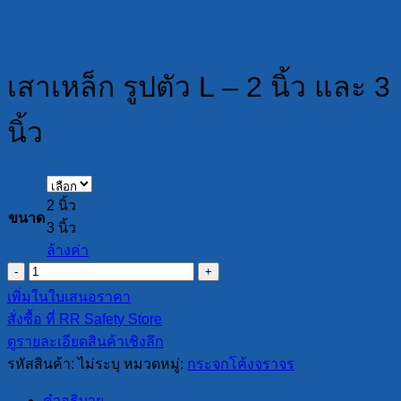
เสาเหล็ก รูปตัว L – 2 นิ้ว และ 3
นิ้ว
2 นิ้ว
ขนาด
3 นิ้ว
ล้างค่า
จำนวน
เสา
เพิ่มในใบเสนอราคา
เหล็ก
สั่งซื้อ ที่ RR Safety Store
รูป
ดูรายละเอียดสินค้าเชิงลึก
ตัว
รหัสสินค้า:
ไม่ระบุ
หมวดหมู่:
กระจกโค้งจราจร
L
-
คำอธิบาย