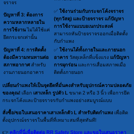
จราจร
✅
ใช้งานร่วมกับกระจกโค้งจราจร
ปัญหาที่ 3: ต้องการ
(ทุกวัสดุ) และป้ายจราจร
แก้ปัญหา
ความหลากหลายใน
การใช้งานแบบอเนกประสงค์
การใช้งาน
ไม่ได้ใช้แค่
สามารถหันป้ายจราจรออกเมื่อติดตั้ง
ยึดกระจกเท่านั้น
กับกำแพง
ปัญหาที่ 4: การติดตั้ง
✅
ใช้งานได้ทั้งภายในและภายนอก
ต้องมีความทนทานต่อ
อาคาร
วัสดุเหล็กที่แข็งแรง
แก้ปัญหา
สภาพอากาศ
สำหรับ
การผุกร่อน
และการเสื่อมสภาพเมื่อ
งานภายนอกอาคาร
ติดตั้งภายนอก
เปลี่ยนกำแพงให้เป็นจุดยึดที่มั่นคงสำหรับอุปกรณ์ความปลอดภัย
ของคุณ!
เลือก
เสาเหล็ก รูปตัว L
ขนาด 2 หรือ 3 นิ้ว เพื่อการยึด
กระจกโค้งและป้ายจราจรกับกำแพงอย่างสมบูรณ์แบบ
สั่งซื้อ/ขอใบเสนอราคาเสาเหล็กตัว L สำหรับติดกำแพง
เพื่อติด
ตั้งอุปกรณ์จราจรในพื้นที่ที่เหมาะสมที่สุดทันที!
👉
คลิกที่นี่เพื่อติดต่อ RR Safety Store และขอใบเสนอราคา