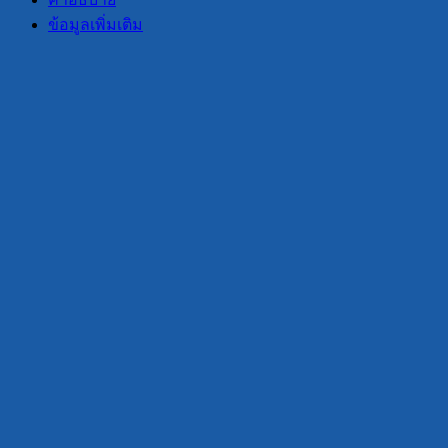
2
ข้อมูลเพิ่มเติม
นิ้ว
และ
3
นิ้ว
ชิ้น