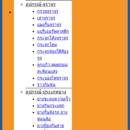
อุปกรณ์-จราจร
กรวยจราจร
เสาจราจร
แผงกั้นจราจร
แบริเออร์พลาสติก
กระจกโค้งจราจร
กระจกโดม
กระจกส่องใต้ท้อง
รถ
ลูกแก้ว-หมุดถนน
สะท้อนแสง
กระบองไฟจราจร
ราวกันชน
อุปกรณ์-ประเภทยาง
ยางชะลอความเร็ว
ยางกันกระแทก
ยางกั้นล้อรถ ยาง
หนุนล้อ
ยางป้องกันสาย