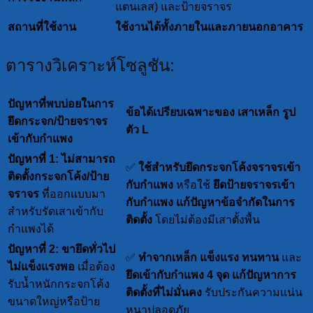
แตนเลส) และป้ายจราจร
สถานที่ใช้งาน
ใช้งานได้ทั้งภายในและภายนอกอาคาร
ตารางวิเคราะห์โซลูชัน:
ปัญหาที่พบบ่อยในการ
ข้อได้เปรียบเฉพาะของ เสาเหล็ก รูป
ยึดกระจก/ป้ายจราจร
ตัว L
เข้ากับกำแพง
ปัญหาที่ 1: ไม่สามารถ
✅
ใช้สำหรับยึดกระจกโค้งจราจรเข้า
ติดตั้งกระจกโค้ง/ป้าย
กับกำแพง
หรือใช้
ยึดป้ายจราจรเข้า
จราจร
ที่ออกแบบมา
กับกำแพง
แก้ปัญหาข้อจำกัดในการ
สำหรับรัดเสาเข้ากับ
ติดตั้ง
โดยไม่ต้องมีเสาตั้งพื้น
กำแพงได้
ปัญหาที่ 2: ขายึดทั่วไป
✅
ทำจากเหล็ก แข็งแรง ทนทาน
และ
ไม่แข็งแรงพอ
เมื่อต้อง
ยึดเข้ากับกำแพง 4 จุด
แก้ปัญหาการ
รับน้ำหนักกระจกโค้ง
ติดตั้งที่ไม่มั่นคง
รับประกันความแน่น
ขนาดใหญ่หรือป้าย
หนาปลอดภัย