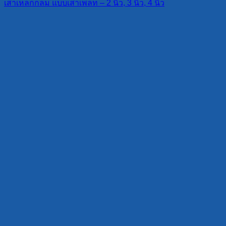
เสาเหล็กกลม แบบเสาเพลท – 2 นิ้ว, 3 นิ้ว, 4 นิ้ว