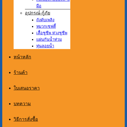
มือ
อุปกรณ์-กู้ภัย
ถังดับเพลิง
หมวกเซฟตี้
เสื้อชูชีพ ห่วงชูชีพ
แผ่นกันน้ำท่วม
ทุ่นลอยน้ำ
หน้าหลัก
ร้านค้า
ใบเสนอราคา
บทความ
วิธีการสั่งซื้อ