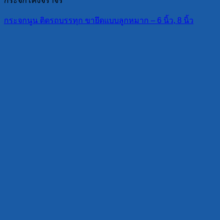
กระจกโค้งจราจร
กระจกนูน ติดรถบรรทุก ขายึดแบบลูกหมาก – 6 นิ้ว, 8 นิ้ว