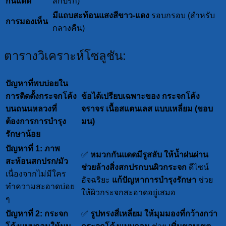
กันแดด
สกปรก)
มีแถบสะท้อนแสงสีขาว-แดง
รอบกรอบ (สำหรับ
การมองเห็น
กลางคืน)
ตารางวิเคราะห์โซลูชัน:
ปัญหาที่พบบ่อยใน
การติดตั้งกระจกโค้ง
ข้อได้เปรียบเฉพาะของ กระจกโค้ง
บนถนนหลวงที่
จราจร เนื้อสแตนเลส แบบเหลี่ยม (ขอบ
ต้องการการบำรุง
มน)
รักษาน้อย
ปัญหาที่ 1: ภาพ
✅
หมวกกันแดดมีรูสลับ ให้น้ำฝนผ่าน
สะท้อนสกปรก/มัว
ช่วยล้างสิ่งสกปรกบนผิวกระจก
ดีไซน์
เนื่องจากไม่มีใคร
อัจฉริยะ
แก้ปัญหาการบำรุงรักษา
ช่วย
ทำความสะอาดบ่อย
ให้ผิวกระจกสะอาดอยู่เสมอ
ๆ
ปัญหาที่ 2: กระจก
✅
รูปทรงสี่เหลี่ยม ให้มุมมองที่กว้างกว่า