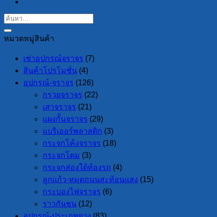
หมวดหมู่สินค้า
เช่าอุปกรณ์จราจร
(7)
สินค้าโปรโมชั่น
(4)
อุปกรณ์-จราจร
(126)
กรวยจราจร
(22)
เสาจราจร
(21)
แผงกั้นจราจร
(29)
แบริเออร์พลาสติก
(3)
กระจกโค้งจราจร
(18)
กระจกโดม
(3)
กระจกส่องใต้ท้องรถ
(4)
ลูกแก้ว-หมุดถนนสะท้อนแสง
(15)
กระบองไฟจราจร
(6)
ราวกันชน
(12)
อุปกรณ์-ประเภทยาง
(83)