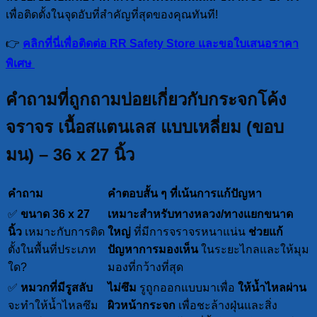
เพื่อติดตั้งในจุดอับที่สำคัญที่สุดของคุณทันที!
👉
คลิกที่นี่เพื่อติดต่อ RR Safety Store และขอใบเสนอราคา
พิเศษ
คำถามที่ถูกถามบ่อยเกี่ยวกับกระจกโค้ง
จราจร เนื้อสแตนเลส แบบเหลี่ยม (ขอบ
มน) – 36 x 27 นิ้ว
คำถาม
คำตอบสั้น ๆ ที่เน้นการแก้ปัญหา
✅
ขนาด 36 x 27
เหมาะสำหรับทางหลวง/ทางแยกขนาด
นิ้ว
เหมาะกับการติด
ใหญ่
ที่มีการจราจรหนาแน่น
ช่วยแก้
ตั้งในพื้นที่ประเภท
ปัญหาการมองเห็น
ในระยะไกลและให้มุม
ใด?
มองที่กว้างที่สุด
✅
หมวกที่มีรูสลับ
ไม่ซึม
รูถูกออกแบบมาเพื่อ
ให้น้ำไหลผ่าน
จะทำให้น้ำไหลซึม
ผิวหน้ากระจก
เพื่อชะล้างฝุ่นและสิ่ง