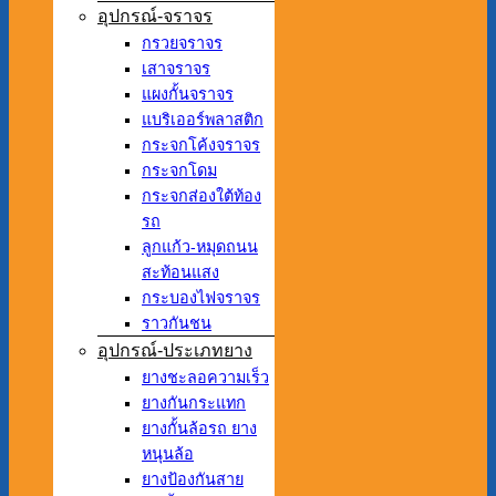
อุปกรณ์-จราจร
กรวยจราจร
เสาจราจร
แผงกั้นจราจร
แบริเออร์พลาสติก
กระจกโค้งจราจร
กระจกโดม
กระจกส่องใต้ท้อง
รถ
ลูกแก้ว-หมุดถนน
สะท้อนแสง
กระบองไฟจราจร
ราวกันชน
อุปกรณ์-ประเภทยาง
ยางชะลอความเร็ว
ยางกันกระแทก
ยางกั้นล้อรถ ยาง
หนุนล้อ
ยางป้องกันสาย