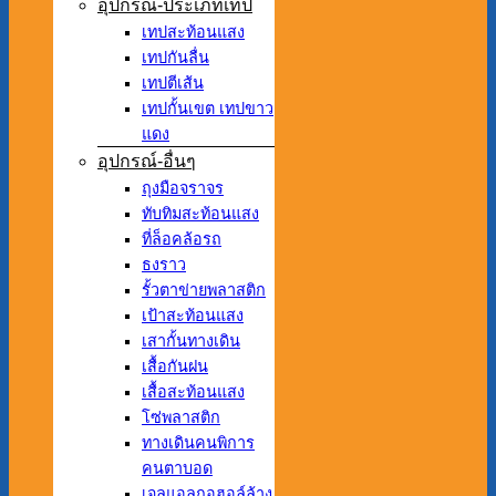
อุปกรณ์-ประเภทเทป
เทปสะท้อนแสง
เทปกันลื่น
เทปตีเส้น
เทปกั้นเขต เทปขาว
แดง
อุปกรณ์-อื่นๆ
ถุงมือจราจร
ทับทิมสะท้อนแสง
ที่ล็อคล้อรถ
ธงราว
รั้วตาข่ายพลาสติก
เป้าสะท้อนแสง
เสากั้นทางเดิน
เสื้อกันฝน
เสื้อสะท้อนแสง
โซ่พลาสติก
ทางเดินคนพิการ
คนตาบอด
เจลแอลกอฮอล์ล้าง