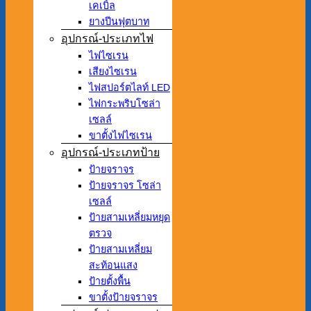
เคเบิ้ล
ยางปีนฟุตบาท
อุปกรณ์-ประเภทไฟ
ไฟไซเรน
เสียงไซเรน
ไฟสปอร์ตไลท์ LED
ไฟกระพริบโซล่า
เซลล์
ขาตั้งไฟไซเรน
อุปกรณ์-ประเภทป้าย
ป้ายจราจร
ป้ายจราจร โซล่า
เซลล์
ป้ายสามเหลี่ยมหยุด
ตรวจ
ป้ายสามเหลี่ยม
สะท้อนแสง
ป้ายตั้งพื้น
ขาตั้งป้ายจราจร