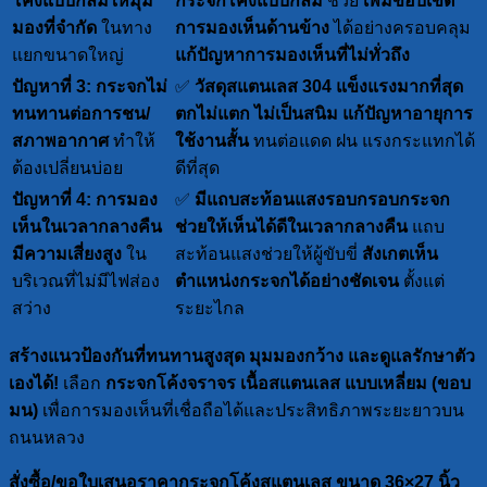
โค้งแบบกลมให้มุม
กระจกโค้งแบบกลม
ช่วย
เพิ่มขอบเขต
มองที่จำกัด
ในทาง
การมองเห็นด้านข้าง
ได้อย่างครอบคลุม
แยกขนาดใหญ่
แก้ปัญหาการมองเห็นที่ไม่ทั่วถึง
ปัญหาที่ 3: กระจกไม่
✅
วัสดุสแตนเลส 304 แข็งแรงมากที่สุด
ทนทานต่อการชน/
ตกไม่แตก ไม่เป็นสนิม
แก้ปัญหาอายุการ
สภาพอากาศ
ทำให้
ใช้งานสั้น
ทนต่อแดด ฝน แรงกระแทกได้
ต้องเปลี่ยนบ่อย
ดีที่สุด
ปัญหาที่ 4: การมอง
✅
มีแถบสะท้อนแสงรอบกรอบกระจก
เห็นในเวลากลางคืน
ช่วยให้เห็นได้ดีในเวลากลางคืน
แถบ
มีความเสี่ยงสูง
ใน
สะท้อนแสงช่วยให้ผู้ขับขี่
สังเกตเห็น
บริเวณที่ไม่มีไฟส่อง
ตำแหน่งกระจกได้อย่างชัดเจน
ตั้งแต่
สว่าง
ระยะไกล
สร้างแนวป้องกันที่ทนทานสูงสุด มุมมองกว้าง และดูแลรักษาตัว
เองได้!
เลือก
กระจกโค้งจราจร เนื้อสแตนเลส แบบเหลี่ยม (ขอบ
มน)
เพื่อการมองเห็นที่เชื่อถือได้และประสิทธิภาพระยะยาวบน
ถนนหลวง
สั่งซื้อ/ขอใบเสนอราคากระจกโค้งสแตนเลส ขนาด 36×27 นิ้ว