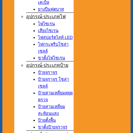
เคเบิ้ล
ยางปีนฟุตบาท
อุปกรณ์-ประเภทไฟ
ไฟไซเรน
เสียงไซเรน
ไฟสปอร์ตไลท์ LED
ไฟกระพริบโซล่า
เซลล์
ขาตั้งไฟไซเรน
อุปกรณ์-ประเภทป้าย
ป้ายจราจร
ป้ายจราจร โซล่า
เซลล์
ป้ายสามเหลี่ยมหยุด
ตรวจ
ป้ายสามเหลี่ยม
สะท้อนแสง
ป้ายตั้งพื้น
ขาตั้งป้ายจราจร