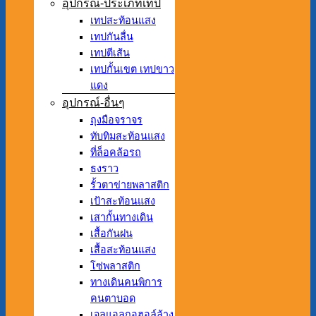
อุปกรณ์-ประเภทเทป
เทปสะท้อนแสง
เทปกันลื่น
เทปตีเส้น
เทปกั้นเขต เทปขาว
แดง
อุปกรณ์-อื่นๆ
ถุงมือจราจร
ทับทิมสะท้อนแสง
ที่ล็อคล้อรถ
ธงราว
รั้วตาข่ายพลาสติก
เป้าสะท้อนแสง
เสากั้นทางเดิน
เสื้อกันฝน
เสื้อสะท้อนแสง
โซ่พลาสติก
ทางเดินคนพิการ
คนตาบอด
เจลแอลกอฮอล์ล้าง