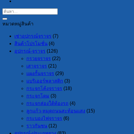
หมวดหมู่สินค้า
เช่าอุปกรณ์จราจร
(7)
สินค้าโปรโมชั่น
(4)
อุปกรณ์-จราจร
(126)
กรวยจราจร
(22)
เสาจราจร
(21)
แผงกั้นจราจร
(29)
แบริเออร์พลาสติก
(3)
กระจกโค้งจราจร
(18)
กระจกโดม
(3)
กระจกส่องใต้ท้องรถ
(4)
ลูกแก้ว-หมุดถนนสะท้อนแสง
(15)
กระบองไฟจราจร
(6)
ราวกันชน
(12)
อุปกรณ์-ประเภทยาง
(83)