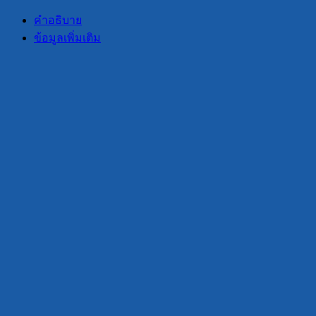
อะค
คำอธิบาย
ริ
ข้อมูลเพิ่มเติม
ลิค
-
18
นิ้ว,
24
นิ้ว,
26
นิ้ว,
32
นิ้ว
ชิ้น