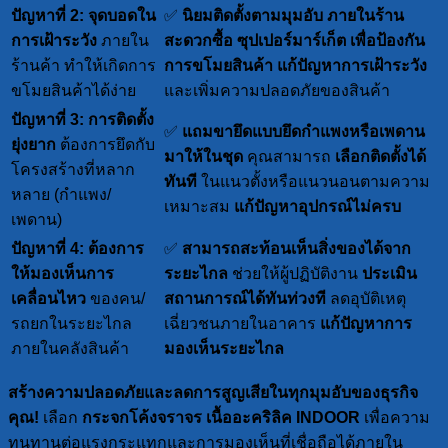
ปัญหาที่ 2: จุดบอดใน
✅
นิยมติดตั้งตามมุมอับ ภายในร้าน
การเฝ้าระวัง
ภายใน
สะดวกซื้อ ซุปเปอร์มาร์เก็ต เพื่อป้องกัน
ร้านค้า ทำให้เกิดการ
การขโมยสินค้า
แก้ปัญหาการเฝ้าระวัง
ขโมยสินค้าได้ง่าย
และเพิ่มความปลอดภัยของสินค้า
ปัญหาที่ 3: การติดตั้ง
✅
แถมขายึดแบบยึดกำแพงหรือเพดาน
ยุ่งยาก
ต้องการยึดกับ
มาให้ในชุด
คุณสามารถ
เลือกติดตั้งได้
โครงสร้างที่หลาก
ทันที
ในแนวตั้งหรือแนวนอนตามความ
หลาย (กำแพง/
เหมาะสม
แก้ปัญหาอุปกรณ์ไม่ครบ
เพดาน)
ปัญหาที่ 4: ต้องการ
✅
สามารถสะท้อนเห็นสิ่งของได้จาก
ให้มองเห็นการ
ระยะไกล
ช่วยให้ผู้ปฏิบัติงาน
ประเมิน
เคลื่อนไหว
ของคน/
สถานการณ์ได้ทันท่วงที
ลดอุบัติเหตุ
รถยกในระยะไกล
เฉี่ยวชนภายในอาคาร
แก้ปัญหาการ
ภายในคลังสินค้า
มองเห็นระยะไกล
สร้างความปลอดภัยและลดการสูญเสียในทุกมุมอับของธุรกิจ
คุณ!
เลือก
กระจกโค้งจราจร เนื้ออะคริลิค INDOOR
เพื่อความ
ทนทานต่อแรงกระแทกและการมองเห็นที่เชื่อถือได้ภายใน