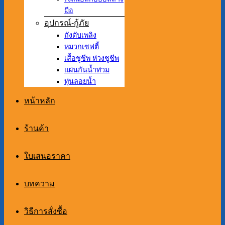
มือ
อุปกรณ์-กู้ภัย
ถังดับเพลิง
หมวกเซฟตี้
เสื้อชูชีพ ห่วงชูชีพ
แผ่นกันน้ำท่วม
ทุ่นลอยน้ำ
หน้าหลัก
ร้านค้า
ใบเสนอราคา
บทความ
วิธีการสั่งซื้อ