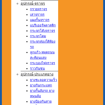
อุปกรณ์-จราจร
กรวยจราจร
เสาจราจร
แผงกั้นจราจร
แบริเออร์พลาสติก
กระจกโค้งจราจร
กระจกโดม
กระจกส่องใต้ท้อง
รถ
ลูกแก้ว-หมุดถนน
สะท้อนแสง
กระบองไฟจราจร
ราวกันชน
อุปกรณ์-ประเภทยาง
ยางชะลอความเร็ว
ยางกันกระแทก
ยางกั้นล้อรถ ยาง
หนุนล้อ
ยางป้องกันสาย