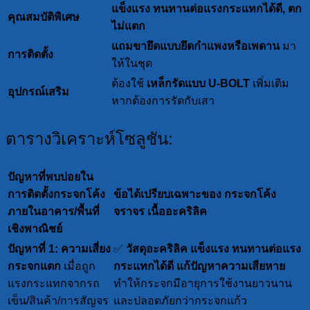
แข็งแรง ทนทานต่อแรงกระแทกได้ดี, ตก
คุณสมบัติพิเศษ
ไม่แตก
แถมขายึดแบบยึดกำแพงหรือเพดาน
มา
การติดตั้ง
ให้ในชุด
ต้องใช้
เหล็กรัดแบบ U-BOLT
เพิ่มเติม
อุปกรณ์เสริม
หากต้องการรัดกับเสา
ตารางวิเคราะห์โซลูชัน:
ปัญหาที่พบบ่อยใน
การติดตั้งกระจกโค้ง
ข้อได้เปรียบเฉพาะของ กระจกโค้ง
ภายในอาคาร/พื้นที่
จราจร เนื้ออะคริลิค
เชิงพาณิชย์
ปัญหาที่ 1: ความเสี่ยง
✅
วัสดุอะคริลิค แข็งแรง ทนทานต่อแรง
กระจกแตก
เมื่อถูก
กระแทกได้ดี
แก้ปัญหาความเสียหาย
แรงกระแทกจากรถ
ทำให้กระจกมีอายุการใช้งานยาวนาน
เข็น/สินค้า/การสัญจร
และปลอดภัยกว่ากระจกแก้ว