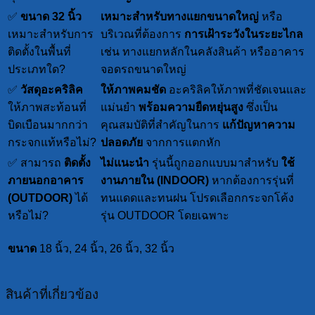
✅
ขนาด 32 นิ้ว
เหมาะสำหรับทางแยกขนาดใหญ่
หรือ
เหมาะสำหรับการ
บริเวณที่ต้องการ
การเฝ้าระวังในระยะไกล
ติดตั้งในพื้นที่
เช่น ทางแยกหลักในคลังสินค้า หรืออาคาร
ประเภทใด?
จอดรถขนาดใหญ่
✅
วัสดุอะคริลิค
ให้ภาพคมชัด
อะคริลิคให้ภาพที่ชัดเจนและ
ให้ภาพสะท้อนที่
แม่นยำ
พร้อมความยืดหยุ่นสูง
ซึ่งเป็น
บิดเบือนมากกว่า
คุณสมบัติที่สำคัญในการ
แก้ปัญหาความ
กระจกแท้หรือไม่?
ปลอดภัย
จากการแตกหัก
✅ สามารถ
ติดตั้ง
ไม่แนะนำ
รุ่นนี้ถูกออกแบบมาสำหรับ
ใช้
ภายนอกอาคาร
งานภายใน (INDOOR)
หากต้องการรุ่นที่
(OUTDOOR)
ได้
ทนแดดและทนฝน โปรดเลือกกระจกโค้ง
หรือไม่?
รุ่น OUTDOOR โดยเฉพาะ
ขนาด
18 นิ้ว, 24 นิ้ว, 26 นิ้ว, 32 นิ้ว
สินค้าที่เกี่ยวข้อง