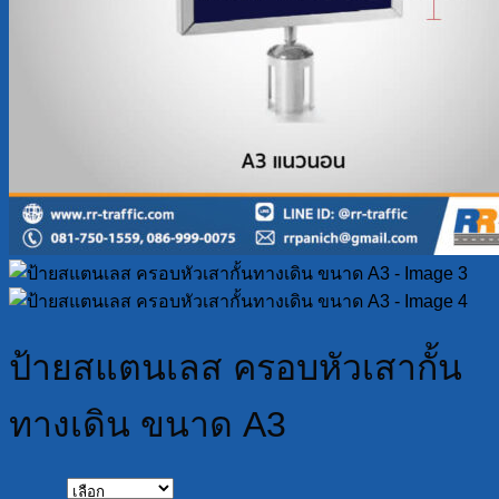
ป้ายสแตนเลส ครอบหัวเสากั้น
ทางเดิน ขนาด A3