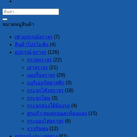
หมวดหมู่สินค้า
เช่าอุปกรณ์จราจร
(7)
สินค้าโปรโมชั่น
(4)
อุปกรณ์-จราจร
(126)
กรวยจราจร
(22)
เสาจราจร
(21)
แผงกั้นจราจร
(29)
แบริเออร์พลาสติก
(3)
กระจกโค้งจราจร
(18)
กระจกโดม
(3)
กระจกส่องใต้ท้องรถ
(4)
ลูกแก้ว-หมุดถนนสะท้อนแสง
(15)
กระบองไฟจราจร
(6)
ราวกันชน
(12)
อุปกรณ์-ประเภทยาง
(83)