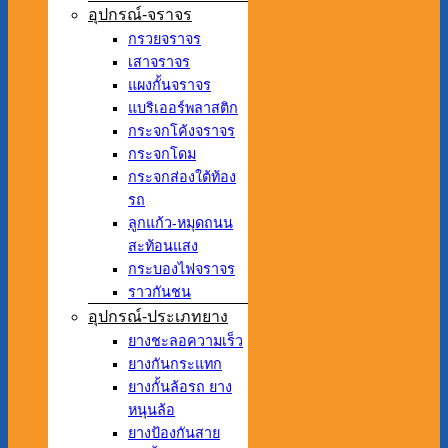
อุปกรณ์-จราจร
กรวยจราจร
เสาจราจร
แผงกั้นจราจร
แบริเออร์พลาสติก
กระจกโค้งจราจร
กระจกโดม
กระจกส่องใต้ท้อง
รถ
ลูกแก้ว-หมุดถนน
สะท้อนแสง
กระบองไฟจราจร
ราวกันชน
อุปกรณ์-ประเภทยาง
ยางชะลอความเร็ว
ยางกันกระแทก
ยางกั้นล้อรถ ยาง
หนุนล้อ
ยางป้องกันสาย