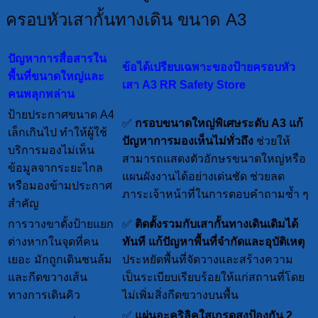
ครอบหัวเสากั้นทางเดิน ขนาด A3
ปัญหาการสื่อสารใน
ข้อได้เปรียบเฉพาะของป้ายครอบหัว
พื้นที่ขนาดใหญ่และ
เสา A3 RR Safety Store
คนพลุกพล่าน
ป้ายประกาศขนาด A4
✅
กรอบขนาดใหญ่พิเศษระดับ A3
แก้
เล็กเกินไป ทำให้ผู้ใช้
ปัญหาการมองเห็นไม่ทั่วถึง
ช่วยให้
บริการมองไม่เห็น
สามารถแสดงตัวอักษรขนาดใหญ่หรือ
ข้อมูลจากระยะไกล
แผนผังงานได้อย่างเด่นชัด ช่วยลด
หรือมองข้ามประกาศ
ภาระเจ้าหน้าที่ในการตอบคำถามซ้ำ ๆ
สำคัญ
การวางขาตั้งป้ายแยก
✅
ติดตั้งรวมกับเสากั้นทางเดินเดิมได้
ต่างหากในจุดที่คน
ทันที
แก้ปัญหาพื้นที่จำกัดและอุบัติเหตุ
เยอะ มักถูกเดินชนล้ม
ประหยัดพื้นที่จัดวางและสร้างความ
และกีดขวางเส้น
เป็นระเบียบเรียบร้อยให้แก่สถานที่โดย
ทางการเดินคิว
ไม่เพิ่มสิ่งกีดขวางบนพื้น
✅
แผ่นอะคริลิคใสเกรดสูงป้องกัน 2