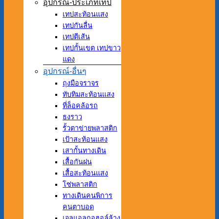
อุปกรณ์-ประเภทเทป
เทปสะท้อนแสง
เทปกันลื่น
เทปตีเส้น
เทปกั้นเขต เทปขาว
แดง
อุปกรณ์-อื่นๆ
ถุงมือจราจร
ทับทิมสะท้อนแสง
ที่ล็อคล้อรถ
ธงราว
รั้วตาข่ายพลาสติก
เป้าสะท้อนแสง
เสากั้นทางเดิน
เสื้อกันฝน
เสื้อสะท้อนแสง
โซ่พลาสติก
ทางเดินคนพิการ
คนตาบอด
เจลแอลกอฮอล์ล้าง