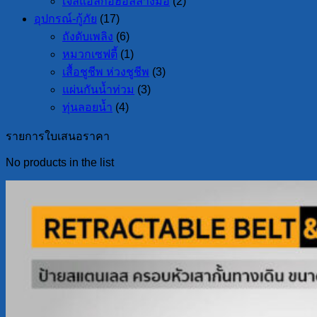
เจลแอลกอฮอล์ล้างมือ
(2)
อุปกรณ์-กู้ภัย
(17)
ถังดับเพลิง
(6)
หมวกเซฟตี้
(1)
เสื้อชูชีพ ห่วงชูชีพ
(3)
แผ่นกันน้ำท่วม
(3)
ทุ่นลอยน้ำ
(4)
รายการใบเสนอราคา
No products in the list