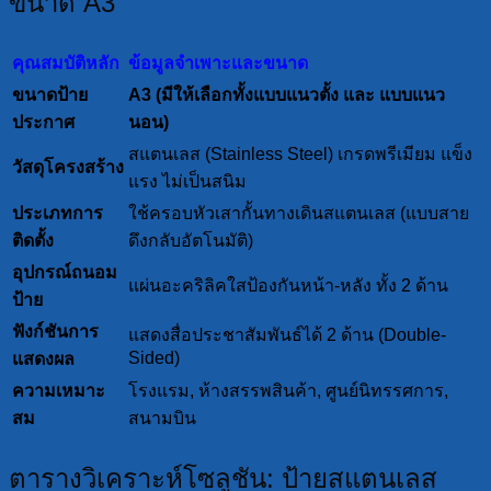
ขนาด A3
คุณสมบัติหลัก
ข้อมูลจำเพาะและขนาด
ขนาดป้าย
A3 (มีให้เลือกทั้งแบบแนวตั้ง และ แบบแนว
ประกาศ
นอน)
สแตนเลส (Stainless Steel) เกรดพรีเมียม แข็ง
วัสดุโครงสร้าง
แรง ไม่เป็นสนิม
ประเภทการ
ใช้ครอบหัวเสากั้นทางเดินสแตนเลส (แบบสาย
ติดตั้ง
ดึงกลับอัตโนมัติ)
อุปกรณ์ถนอม
แผ่นอะคริลิคใสป้องกันหน้า-หลัง ทั้ง 2 ด้าน
ป้าย
ฟังก์ชันการ
แสดงสื่อประชาสัมพันธ์ได้ 2 ด้าน (Double-
Sided)
แสดงผล
ความเหมาะ
โรงแรม, ห้างสรรพสินค้า, ศูนย์นิทรรศการ,
สม
สนามบิน
ตารางวิเคราะห์โซลูชัน: ป้ายสแตนเลส