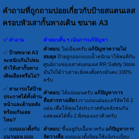
คำถามที่ถูกถามบ่อยเกี่ยวกับป้ายสแตนเลส
ครอบหัวเสากั้นทางเดิน ขนาด A3
✅ คำถาม
คำตอบสั้น ๆ เน้นการแก้ปัญหา
คำตอบ:
ไม่เอียงครับ
แก้ปัญหาความไม่
✅
ป้ายขนาด A3
สมดุล
ป้ายถูกออกแบบน้ำหนักมาให้พอดีกับ
จะหนักเกินไปจน
ศูนย์ถ่วงของเสาสแตนเลส RR Safety Store
ทำให้เสากั้นทาง
มั่นใจได้ว่าเสาจะยังคงตั้งตรงมั่นคง 100%
เดินเอียงหรือไม่?
ครับ
✅
สามารถใส่ป้าย
คำตอบ:
ได้แน่นอนครับ
แก้ปัญหาการ
ประกาศได้ทั้งด้าน
สื่อสารทางเดียว
เราแถมแผ่นอะคริลิคให้ 2
หน้าและด้านหลัง
แผ่น เพื่อให้คุณใส่ประกาศหันหลังชนกัน
พร้อมกันเลย
แสดงผลได้ทั้ง 2 ฝั่งของแถวคิวครับ
ไหม?
✅
แบบแนวตั้งกับ
คำตอบ:
ขึ้นอยู่กับเนื้อหาครับ
แก้ปัญหาการ
แนวนอน แบบ
จัดวางสื่อ
แบบแนวตั้งนิยมใช้แจ้งระเบียบ