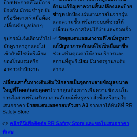
ป้ายประกาศที่ไม่มีการ
ด้าน
แก้ปัญหาความสิ้นเปลืองและป้าย
ป้องกัน มักจะชำรุด ยับ
ชำรุด
ปกป้องแผ่นงานภายในจากฝุ่น
หรือซีดจางเร็วเมื่อต้อง
และความชื้น พร้อมระบบที่ช่วยให้
เปลี่ยนข้อมูลบ่อย ๆ
เปลี่ยนประกาศใหม่ได้ง่ายและรวดเร็ว
อุปกรณ์แจ้งเตือนทั่วไป
✅
วัสดุสแตนเลสเงางามดีไซน์หรูหรา
มักดูราคาถูกและไม่
แก้ปัญหาภาพลักษณ์ไม่เป็นมืออาชีพ
เข้ากับดีไซน์พรีเมียม
ช่วยเสริมคุณค่าให้งานบริการและ
ของโรงแรมหรือ
สถานที่ดูพรีเมียม มีมาตรฐานระดับ
อาคารสำนักงาน
สากล
เปลี่ยนเสากั้นทางเดินเดิมให้กลายเป็นจุดกระจายข้อมูลขนาด
ใหญ่ที่โดดเด่นสะดุดตา!
หากคุณต้องการเพิ่มความชัดเจนใน
การสื่อสารพร้อมรักษาภาพลักษณ์ที่หรูหรา สั่งซื้อหรือขอใบ
เสนอราคา
ป้ายสแตนเลสครอบหัวเสา A3
จากเราได้ทันทีที่ RR
Safety Store
👉
คลิกที่นี่เพื่อติดต่อ RR Safety Store และขอใบเสนอราคา
พิเศษ