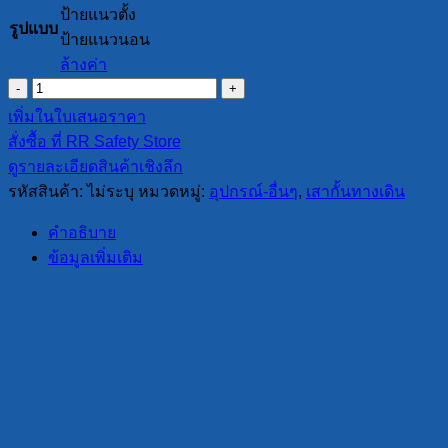
ป้ายแนวตั้ง
รูปแบบ
ป้ายแนวนอน
ล้างค่า
จำนวน
ป้าย
เพิ่มในใบเสนอราคา
ส
สั่งซื้อ ที่ RR Safety Store
แตน
ดูรายละเอียดสินค้าเชิงลึก
เลส
รหัสสินค้า:
ไม่ระบุ
หมวดหมู่:
อุปกรณ์-อื่นๆ
,
เสากั้นทางเดิน
ครอบ
คำอธิบาย
หัว
ข้อมูลเพิ่มเติม
เสา
กั้น
ทาง
เดิน
ขนาด
A3
ชิ้น