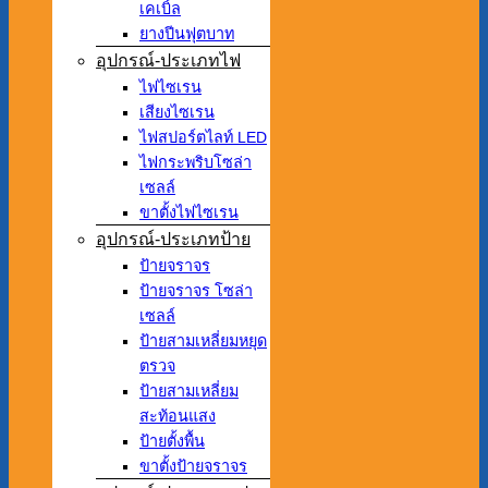
เคเบิ้ล
ยางปีนฟุตบาท
อุปกรณ์-ประเภทไฟ
ไฟไซเรน
เสียงไซเรน
ไฟสปอร์ตไลท์ LED
ไฟกระพริบโซล่า
เซลล์
ขาตั้งไฟไซเรน
อุปกรณ์-ประเภทป้าย
ป้ายจราจร
ป้ายจราจร โซล่า
เซลล์
ป้ายสามเหลี่ยมหยุด
ตรวจ
ป้ายสามเหลี่ยม
สะท้อนแสง
ป้ายตั้งพื้น
ขาตั้งป้ายจราจร