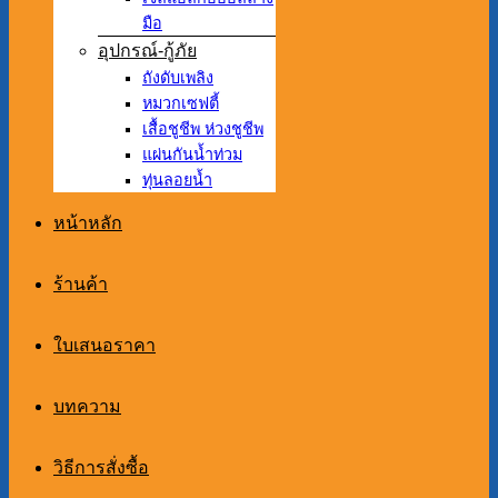
มือ
อุปกรณ์-กู้ภัย
ถังดับเพลิง
หมวกเซฟตี้
เสื้อชูชีพ ห่วงชูชีพ
แผ่นกันน้ำท่วม
ทุ่นลอยน้ำ
หน้าหลัก
ร้านค้า
ใบเสนอราคา
บทความ
วิธีการสั่งซื้อ