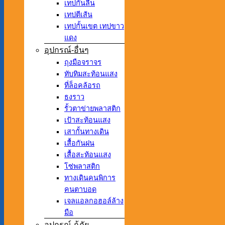
เทปกันลื่น
เทปตีเส้น
เทปกั้นเขต เทปขาว
แดง
อุปกรณ์-อื่นๆ
ถุงมือจราจร
ทับทิมสะท้อนแสง
ที่ล็อคล้อรถ
ธงราว
รั้วตาข่ายพลาสติก
เป้าสะท้อนแสง
เสากั้นทางเดิน
เสื้อกันฝน
เสื้อสะท้อนแสง
โซ่พลาสติก
ทางเดินคนพิการ
คนตาบอด
เจลแอลกอฮอล์ล้าง
มือ
อุปกรณ์-กู้ภัย