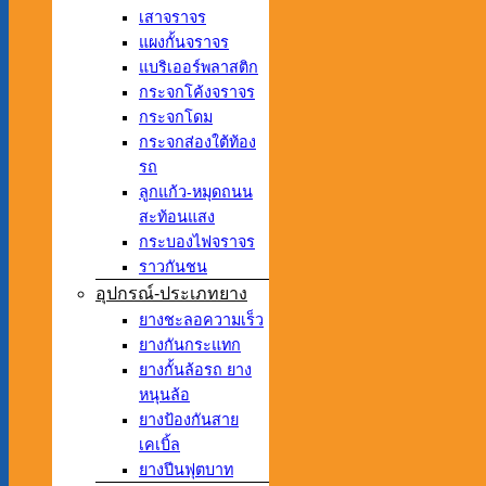
เสาจราจร
แผงกั้นจราจร
แบริเออร์พลาสติก
กระจกโค้งจราจร
กระจกโดม
กระจกส่องใต้ท้อง
รถ
ลูกแก้ว-หมุดถนน
สะท้อนแสง
กระบองไฟจราจร
ราวกันชน
อุปกรณ์-ประเภทยาง
ยางชะลอความเร็ว
ยางกันกระแทก
ยางกั้นล้อรถ ยาง
หนุนล้อ
ยางป้องกันสาย
เคเบิ้ล
ยางปีนฟุตบาท