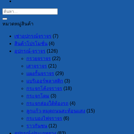
หมวดหมู่สินค้า
เช่าอุปกรณ์จราจร
(7)
สินค้าโปรโมชั่น
(4)
อุปกรณ์-จราจร
(126)
กรวยจราจร
(22)
เสาจราจร
(21)
แผงกั้นจราจร
(29)
แบริเออร์พลาสติก
(3)
กระจกโค้งจราจร
(18)
กระจกโดม
(3)
กระจกส่องใต้ท้องรถ
(4)
ลูกแก้ว-หมุดถนนสะท้อนแสง
(15)
กระบองไฟจราจร
(6)
ราวกันชน
(12)
อุปกรณ์-ประเภทยาง
(83)