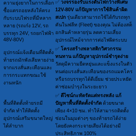
✅
วงจรรองรับแรงดันไฟกว้างพิเศษ
ความยุ่งยากในการเลือก
12V-80V
แก้ปัญหาการใช้สินค้าผิด
ซื้อแตรถอยหลังให้ตรง
สเปก
รุ่นเดียวสามารถใช้ได้กับรถทุก
กับระบบไฟรถที่มีหลาก
คันในฟลีท (Fleet) ของคุณ ไม่ต้องสต็
หลาย (รถเก๋ง 12V, รถ
อกสินค้าหลายรุ่น ลดความเสี่ยง
บรรทุก 24V, รถยกไฟฟ้า
48V-80V)
อุปกรณ์ไหม้จากการต่อไฟผิดระบบ
✅
โครงสร้างพลาสติกวิศวกรรม
อุปกรณ์แจ้งเตือนที่ติดตั้ง
ทนทาน
แก้ปัญหาอุปกรณ์ชำรุดง่าย
ท้ายรถมักพังเสียหายง่าย
วัสดุมีความยืดหยุ่นและแข็งแรงในตัว
จากแรงสั่นสะเทือนและ
ทนต่อแรงสั่นสะเทือนของรถแมคโคร
การกระแทกขณะใช้
หรือรถบรรทุกได้ดีเยี่ยม ช่วยประหยัด
งานหนัก
ค่าซ่อมบำรุงในระยะยาว
✅
ดีไซน์กะทัดรัดแต่ทรงพลัง
แก้
พื้นที่ติดตั้งท้ายรถมี
ปัญหาพื้นที่ติดตั้งจำกัด
ด้วยขนาด
จำกัด ทำให้ติดตั้ง
เพียง 4×10 ซม. ทำให้สามารถติดตั้ง
อุปกรณ์เสริมขนาดใหญ่
ซ่อนในมุมต่างๆ ของท้ายรถได้ง่าย
ได้ลำบาก
โดยยังคงกระจายเสียงได้อย่างมี
ประสิทธิภาพ 100%