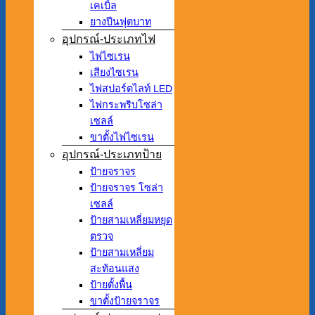
เคเบิ้ล
ยางปีนฟุตบาท
อุปกรณ์-ประเภทไฟ
ไฟไซเรน
เสียงไซเรน
ไฟสปอร์ตไลท์ LED
ไฟกระพริบโซล่า
เซลล์
ขาตั้งไฟไซเรน
อุปกรณ์-ประเภทป้าย
ป้ายจราจร
ป้ายจราจร โซล่า
เซลล์
ป้ายสามเหลี่ยมหยุด
ตรวจ
ป้ายสามเหลี่ยม
สะท้อนแสง
ป้ายตั้งพื้น
ขาตั้งป้ายจราจร