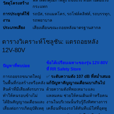
พลาสติกคุณภาพสูง แข็งแรง ทนทานต่อแรง
วัสดุโครงสร้าง
กระแทก
การประยุกต์ใช้
รถบัส, รถแมคโคร, รถโฟล์คลิฟท์, รถบรรทุก,
งาน
รถพยาบาล
ประเภทเสียง
เสียงเตือนขณะถอยหลังมาตรฐานสากล
ตารางวิเคราะห์โซลูชัน: แตรถอยหลัง
12V-80V
ข้อได้เปรียบเฉพาะของรุ่น 12V-80V
ปัญหาที่พบบ่อย
ที่ RR Safety Store
การถอยรถขนาดใหญ่
✅
ระดับความดัง 107 dB ที่สม่ำเสมอ
ในพื้นที่ก่อสร้างหรือคลัง
แก้ปัญหาสัญญาณเตือนเบาเกินไป
สินค้าที่มีเสียงดังรบกวน
ด้วยความดังที่พอเหมาะและ
ทำให้คนรอบข้างไม่
แหลมคม ช่วยให้คนเดินเท้าหรือคน
ได้ยินสัญญาณเตือนและ
งานในบริเวณนั้นรับรู้ถึงทิศทางการ
เสี่ยงต่อการเกิดอุบัติเหตุ
เคลื่อนที่ของรถได้ทันทีแม้ใส่ที่อุดหู