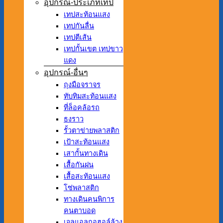
อุปกรณ์-ประเภทเทป
เทปสะท้อนแสง
เทปกันลื่น
เทปตีเส้น
เทปกั้นเขต เทปขาว
แดง
อุปกรณ์-อื่นๆ
ถุงมือจราจร
ทับทิมสะท้อนแสง
ที่ล็อคล้อรถ
ธงราว
รั้วตาข่ายพลาสติก
เป้าสะท้อนแสง
เสากั้นทางเดิน
เสื้อกันฝน
เสื้อสะท้อนแสง
โซ่พลาสติก
ทางเดินคนพิการ
คนตาบอด
เจลแอลกอฮอล์ล้าง