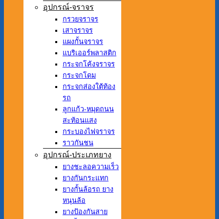
อุปกรณ์-จราจร
กรวยจราจร
เสาจราจร
แผงกั้นจราจร
แบริเออร์พลาสติก
กระจกโค้งจราจร
กระจกโดม
กระจกส่องใต้ท้อง
รถ
ลูกแก้ว-หมุดถนน
สะท้อนแสง
กระบองไฟจราจร
ราวกันชน
อุปกรณ์-ประเภทยาง
ยางชะลอความเร็ว
ยางกันกระแทก
ยางกั้นล้อรถ ยาง
หนุนล้อ
ยางป้องกันสาย