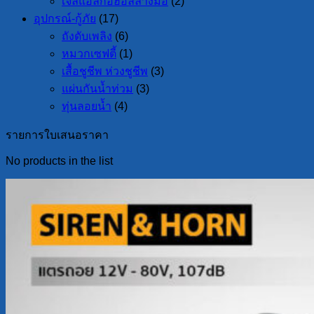
เจลแอลกอฮอล์ล้างมือ
(2)
อุปกรณ์-กู้ภัย
(17)
ถังดับเพลิง
(6)
หมวกเซฟตี้
(1)
เสื้อชูชีพ ห่วงชูชีพ
(3)
แผ่นกันน้ำท่วม
(3)
ทุ่นลอยน้ำ
(4)
รายการใบเสนอราคา
No products in the list