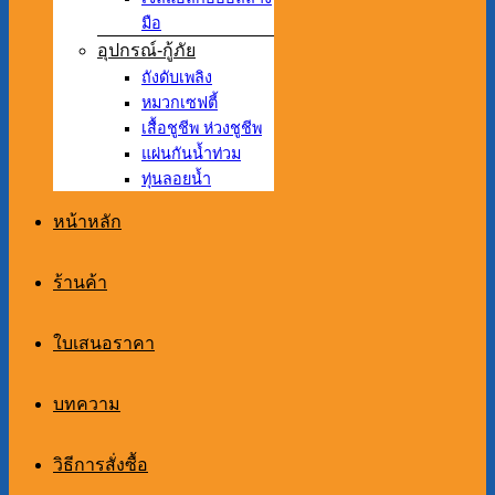
มือ
อุปกรณ์-กู้ภัย
ถังดับเพลิง
หมวกเซฟตี้
เสื้อชูชีพ ห่วงชูชีพ
แผ่นกันน้ำท่วม
ทุ่นลอยน้ำ
หน้าหลัก
ร้านค้า
ใบเสนอราคา
บทความ
วิธีการสั่งซื้อ