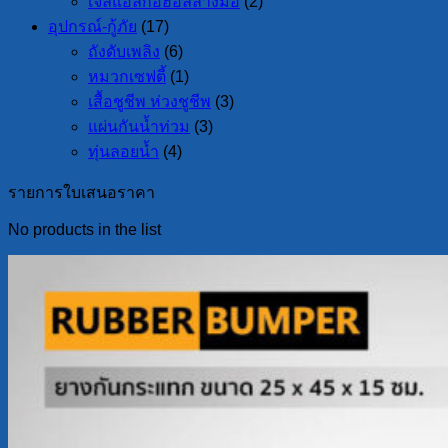
เจลแอลกอฮอล์ล้างมือ
(2)
อุปกรณ์-กู้ภัย
(17)
ถังดับเพลิง
(6)
หมวกเซฟตี้
(1)
เสื้อชูชีพ ห่วงชูชีพ
(3)
แผ่นกันน้ำท่วม
(3)
ทุ่นลอยน้ำ
(4)
รายการใบเสนอราคา
No products in the list