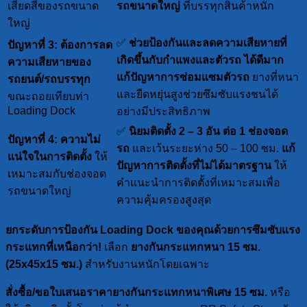
เสียดสีของรถขนาด
รถขนาดใหญ่
ที่บรรทุกสินค้าหนัก
ใหญ่
✅
ช่วยป้องกันและลดความเสียหายที่
ปัญหาที่ 3: ต้องการลด
เกิดขึ้นกับกำแพงและตัวรถ ได้ดีมาก
ความเสียหายของ
แก้ปัญหาการซ่อมแซมตัวรถ
ยางที่หนา
รถยนต์/รถบรรทุก
และยืดหยุ่นสูงช่วยซึมซับแรงชนได้
ขณะถอยเทียบท่า
Loading Dock
อย่างมีประสิทธิภาพ
✅
นิยมติดตั้ง 2 – 3 อัน ต่อ 1 ช่องจอด
ปัญหาที่ 4: ความไม่
รถ
และเว้นระยะห่าง 50 – 100 ซม.
แก้
แน่ใจในการติดตั้ง
ให้
ปัญหาการติดตั้งที่ไม่ได้มาตรฐาน
ให้
เหมาะสมกับช่องจอด
คำแนะนำการติดตั้งที่เหมาะสมเพื่อ
รถขนาดใหญ่
ความคุ้มครองสูงสุด
ยกระดับการป้องกัน Loading Dock ของคุณด้วยการซึมซับแรง
กระแทกที่เหนือกว่า!
เลือก
ยางกันกระแทกหนา 15 ซม.
(25x45x15 ซม.)
สำหรับงานหนักโดยเฉพาะ
สั่งซื้อ/ขอใบเสนอราคายางกันกระแทกหนาพิเศษ 15 ซม.
หรือ