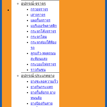
อุปกรณ์-จราจร
กรวยจราจร
เสาจราจร
แผงกั้นจราจร
แบริเออร์พลาสติก
กระจกโค้งจราจร
กระจกโดม
กระจกส่องใต้ท้อง
รถ
ลูกแก้ว-หมุดถนน
สะท้อนแสง
กระบองไฟจราจร
ราวกันชน
อุปกรณ์-ประเภทยาง
ยางชะลอความเร็ว
ยางกันกระแทก
ยางกั้นล้อรถ ยาง
หนุนล้อ
ยางป้องกันสาย