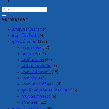
หมวดหมู่สินค้า
เช่าอุปกรณ์จราจร
(7)
สินค้าโปรโมชั่น
(4)
อุปกรณ์-จราจร
(126)
กรวยจราจร
(22)
เสาจราจร
(21)
แผงกั้นจราจร
(29)
แบริเออร์พลาสติก
(3)
กระจกโค้งจราจร
(18)
กระจกโดม
(3)
กระจกส่องใต้ท้องรถ
(4)
ลูกแก้ว-หมุดถนนสะท้อนแสง
(15)
กระบองไฟจราจร
(6)
ราวกันชน
(12)
อุปกรณ์-ประเภทยาง
(83)