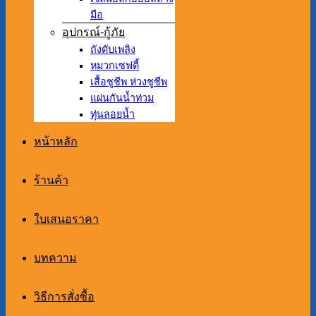
มือ
อุปกรณ์-กู้ภัย
ถังดับเพลิง
หมวกเซฟตี้
เสื้อชูชีพ ห่วงชูชีพ
แผ่นกันน้ำท่วม
ทุ่นลอยน้ำ
หน้าหลัก
ร้านค้า
ใบเสนอราคา
บทความ
วิธีการสั่งซื้อ