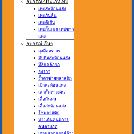
อุปกรณ์-ประเภทเทป
เทปสะท้อนแสง
เทปกันลื่น
เทปตีเส้น
เทปกั้นเขต เทปขาว
แดง
อุปกรณ์-อื่นๆ
ถุงมือจราจร
ทับทิมสะท้อนแสง
ที่ล็อคล้อรถ
ธงราว
รั้วตาข่ายพลาสติก
เป้าสะท้อนแสง
เสากั้นทางเดิน
เสื้อกันฝน
เสื้อสะท้อนแสง
โซ่พลาสติก
ทางเดินคนพิการ
คนตาบอด
เจลแอลกอฮอล์ล้าง