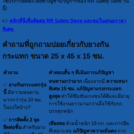
ใช้บริการติดตั้งโดยช่างผู้ชำนาญการของ RR Safety Store วัน
นี้!
👉
คลิกที่นี่เพื่อติดต่อ RR Safety Store และขอใบเสนอราคา
พิเศษ
คำถามที่ถูกถามบ่อยเกี่ยวกับยางกัน
กระแทก ขนาด 25 x 45 x 15 ซม.
คำถาม
คำตอบสั้น ๆ ที่เน้นการแก้ปัญหา
ทนทานกว่ามาก
เนื่องจากมี
ความหนา
✅
ยางกันกระแทกรุ่น
พิเศษ 15 ซม.
แก้ปัญหาแรงกระแทก
นี้
มีความทนทาน
สูงสุด
ทำให้ซึมซับแรงชนได้ดีและมีอายุ
มากกว่ารุ่น 10 ซม.
การใช้งานยาวนานกว่าเมื่อใช้กับรถ
ในแง่ใดบ้าง?
บรรทุกหนัก
✅
การติดตั้ง 2 จุด
เพียงพอ
ด้วยน้ำหนัก 19 กก. และการยึด
ยึดต่อชิ้น
สำหรับยาง
ที่เหมาะสม
แก้ปัญหาความมั่นคง
การ