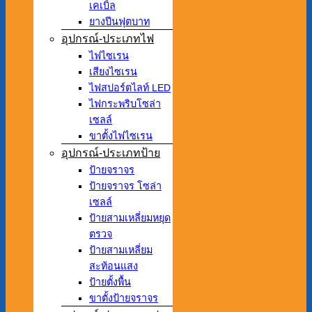
เคเบิ้ล
ยางปีนฟุตบาท
อุปกรณ์-ประเภทไฟ
ไฟไซเรน
เสียงไซเรน
ไฟสปอร์ตไลท์ LED
ไฟกระพริบโซล่า
เซลล์
ขาตั้งไฟไซเรน
อุปกรณ์-ประเภทป้าย
ป้ายจราจร
ป้ายจราจร โซล่า
เซลล์
ป้ายสามเหลี่ยมหยุด
ตรวจ
ป้ายสามเหลี่ยม
สะท้อนแสง
ป้ายตั้งพื้น
ขาตั้งป้ายจราจร