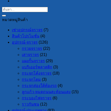
หมวดหมู่สินค้า
เช่าอุปกรณ์จราจร
(7)
สินค้าโปรโมชั่น
(4)
อุปกรณ์-จราจร
(126)
กรวยจราจร
(22)
เสาจราจร
(21)
แผงกั้นจราจร
(29)
แบริเออร์พลาสติก
(3)
กระจกโค้งจราจร
(18)
กระจกโดม
(3)
กระจกส่องใต้ท้องรถ
(4)
ลูกแก้ว-หมุดถนนสะท้อนแสง
(15)
กระบองไฟจราจร
(6)
ราวกันชน
(12)
อุปกรณ์-ประเภทยาง
(83)