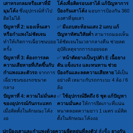
เสาทรงกลมหรือเสาที่มี
โค้งเพื่อติดรอบเสาได้
แก้ปัญหาการ
มุมโค้ง
ซึ่งอุปกรณ์ทั่วไป
ป้องกันเสาโค้ง
มอบการป้องกัน 360
ติดไม่ได้
องศาที่จุดเสา
ปัญหาที่ 2: มองเห็นเสา
✅
มีแถบสะท้อนแสง 2 แถบ
แก้
หรือกำแพงไม่ชัดเจน
ปัญหาทัศนวิสัยต่ำ
สามารถมองเห็น
ทำให้เกิดการเฉี่ยวชนบ่อย
ได้ชัดเจนในเวลากลางคืน ช่วยลด
ครั้ง
อุบัติเหตุจากการถอยจอด
ปัญหาที่ 3: ต้องการลด
✅
หน้าตัดยางเป็นรูปตัว E เนื้อยาง
ความเสียหายที่เกิดขึ้นกับ
ตัน แข็งแรง และทนทาน
ช่วย
กำแพงและตัวรถ
จากการ
ป้องกันและลดความเสียหาย
ได้เป็น
เฉี่ยวชนของรถขนาด
อย่างดี เหมาะกับรถกระบะ 4 ล้อ / 6
กลาง
ล้อ
ปัญหาที่ 4: ความไม่มั่นคง
✅
ใช้อุปกรณ์ยึดถึง 6 ชุด
แก้ปัญหา
ของอุปกรณ์กันกระแทก
ความมั่นคง
ให้การยึดเกาะที่แน่น
เมื่อติดตั้งในลักษณะโค้ง
หนาตลอดความยาว 1 เมตร แม้ติด
งอ
ตั้งในลักษณะโค้งงอ
ปกป้องเสาและกำแพงด้วยความยืดหยุ่นที่ลงตัว!
สั่งซื้อ
ยางกัน