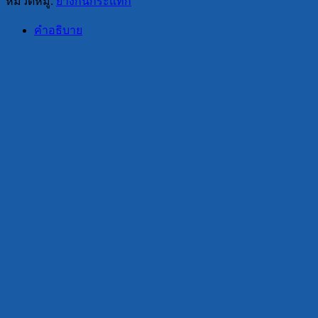
หมวดหมู่:
ยางกันกระแทก
คำอธิบาย