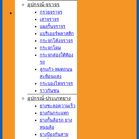
อุปกรณ์-จราจร
กรวยจราจร
เสาจราจร
แผงกั้นจราจร
แบริเออร์พลาสติก
กระจกโค้งจราจร
กระจกโดม
กระจกส่องใต้ท้อง
รถ
ลูกแก้ว-หมุดถนน
สะท้อนแสง
กระบองไฟจราจร
ราวกันชน
อุปกรณ์-ประเภทยาง
ยางชะลอความเร็ว
ยางกันกระแทก
ยางกั้นล้อรถ ยาง
หนุนล้อ
ยางป้องกันสาย