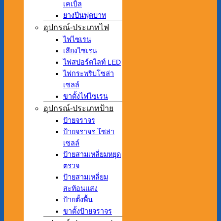
เคเบิ้ล
ยางปีนฟุตบาท
อุปกรณ์-ประเภทไฟ
ไฟไซเรน
เสียงไซเรน
ไฟสปอร์ตไลท์ LED
ไฟกระพริบโซล่า
เซลล์
ขาตั้งไฟไซเรน
อุปกรณ์-ประเภทป้าย
ป้ายจราจร
ป้ายจราจร โซล่า
เซลล์
ป้ายสามเหลี่ยมหยุด
ตรวจ
ป้ายสามเหลี่ยม
สะท้อนแสง
ป้ายตั้งพื้น
ขาตั้งป้ายจราจร