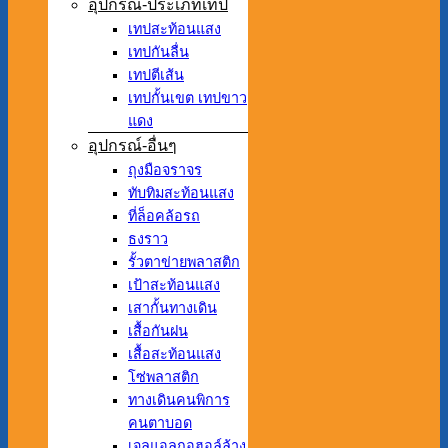
อุปกรณ์-ประเภทเทป
เทปสะท้อนแสง
เทปกันลื่น
เทปตีเส้น
เทปกั้นเขต เทปขาว
แดง
อุปกรณ์-อื่นๆ
ถุงมือจราจร
ทับทิมสะท้อนแสง
ที่ล็อคล้อรถ
ธงราว
รั้วตาข่ายพลาสติก
เป้าสะท้อนแสง
เสากั้นทางเดิน
เสื้อกันฝน
เสื้อสะท้อนแสง
โซ่พลาสติก
ทางเดินคนพิการ
คนตาบอด
เจลแอลกอฮอล์ล้าง