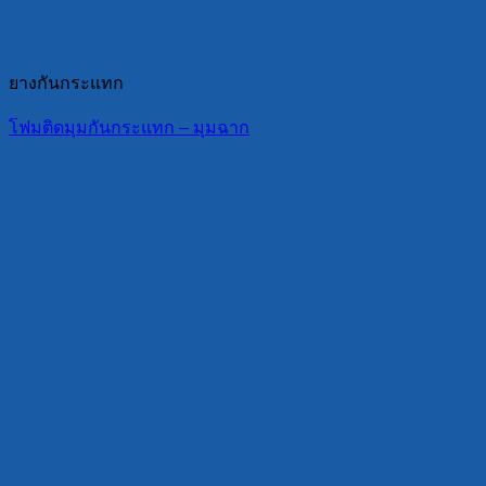
ยางกันกระแทก
โฟมติดมุมกันกระแทก – มุมฉาก