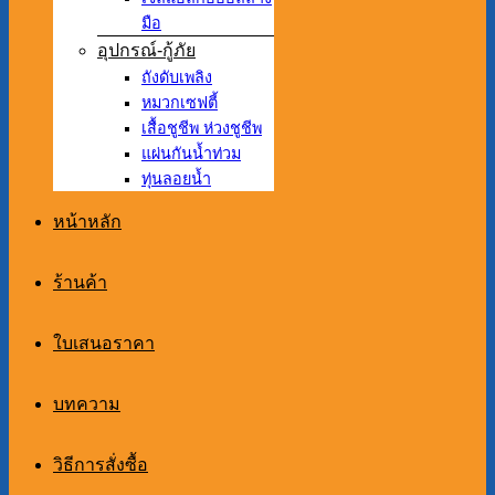
มือ
อุปกรณ์-กู้ภัย
ถังดับเพลิง
หมวกเซฟตี้
เสื้อชูชีพ ห่วงชูชีพ
แผ่นกันน้ำท่วม
ทุ่นลอยน้ำ
หน้าหลัก
ร้านค้า
ใบเสนอราคา
บทความ
วิธีการสั่งซื้อ