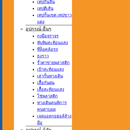
เทปกันลื่น
เทปตีเส้น
เทปกั้นเขต เทปขาว
แดง
อุปกรณ์-อื่นๆ
ถุงมือจราจร
ทับทิมสะท้อนแสง
ที่ล็อคล้อรถ
ธงราว
รั้วตาข่ายพลาสติก
เป้าสะท้อนแสง
เสากั้นทางเดิน
เสื้อกันฝน
เสื้อสะท้อนแสง
โซ่พลาสติก
ทางเดินคนพิการ
คนตาบอด
เจลแอลกอฮอล์ล้าง
มือ
อุปกรณ์-กู้ภัย