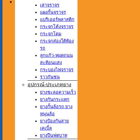
เสาจราจร
แผงกั้นจราจร
แบริเออร์พลาสติก
กระจกโค้งจราจร
กระจกโดม
กระจกส่องใต้ท้อง
รถ
ลูกแก้ว-หมุดถนน
สะท้อนแสง
กระบองไฟจราจร
ราวกันชน
อุปกรณ์-ประเภทยาง
ยางชะลอความเร็ว
ยางกันกระแทก
ยางกั้นล้อรถ ยาง
หนุนล้อ
ยางป้องกันสาย
เคเบิ้ล
ยางปีนฟุตบาท