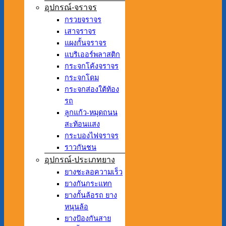
อุปกรณ์-จราจร
กรวยจราจร
เสาจราจร
แผงกั้นจราจร
แบริเออร์พลาสติก
กระจกโค้งจราจร
กระจกโดม
กระจกส่องใต้ท้อง
รถ
ลูกแก้ว-หมุดถนน
สะท้อนแสง
กระบองไฟจราจร
ราวกันชน
อุปกรณ์-ประเภทยาง
ยางชะลอความเร็ว
ยางกันกระแทก
ยางกั้นล้อรถ ยาง
หนุนล้อ
ยางป้องกันสาย