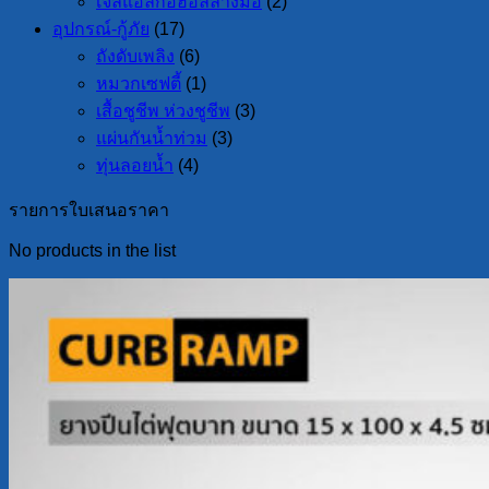
เจลแอลกอฮอล์ล้างมือ
(2)
อุปกรณ์-กู้ภัย
(17)
ถังดับเพลิง
(6)
หมวกเซฟตี้
(1)
เสื้อชูชีพ ห่วงชูชีพ
(3)
แผ่นกันน้ำท่วม
(3)
ทุ่นลอยน้ำ
(4)
รายการใบเสนอราคา
No products in the list