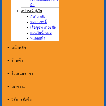
มือ
อุปกรณ์-กู้ภัย
ถังดับเพลิง
หมวกเซฟตี้
เสื้อชูชีพ ห่วงชูชีพ
แผ่นกันน้ำท่วม
ทุ่นลอยน้ำ
หน้าหลัก
ร้านค้า
ใบเสนอราคา
บทความ
วิธีการสั่งซื้อ