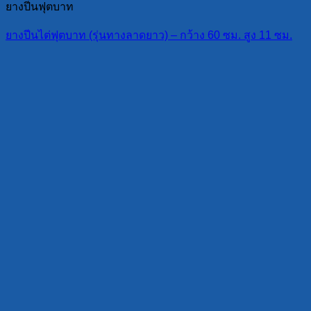
ยางปีนฟุตบาท
ยางปีนไต่ฟุตบาท (รุ่นทางลาดยาว) – กว้าง 60 ซม. สูง 11 ซม.