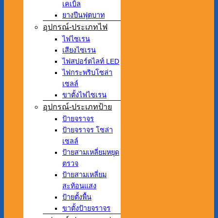
เคเบิ้ล
ยางปีนฟุตบาท
อุปกรณ์-ประเภทไฟ
ไฟไซเรน
เสียงไซเรน
ไฟสปอร์ตไลท์ LED
ไฟกระพริบโซล่า
เซลล์
ขาตั้งไฟไซเรน
อุปกรณ์-ประเภทป้าย
ป้ายจราจร
ป้ายจราจร โซล่า
เซลล์
ป้ายสามเหลี่ยมหยุด
ตรวจ
ป้ายสามเหลี่ยม
สะท้อนแสง
ป้ายตั้งพื้น
ขาตั้งป้ายจราจร