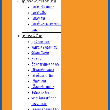
อุปกรณ์-ประเภทเทป
เทปสะท้อนแสง
เทปกันลื่น
เทปตีเส้น
เทปกั้นเขต เทปขาว
แดง
อุปกรณ์-อื่นๆ
ถุงมือจราจร
ทับทิมสะท้อนแสง
ที่ล็อคล้อรถ
ธงราว
รั้วตาข่ายพลาสติก
เป้าสะท้อนแสง
เสากั้นทางเดิน
เสื้อกันฝน
เสื้อสะท้อนแสง
โซ่พลาสติก
ทางเดินคนพิการ
คนตาบอด
เจลแอลกอฮอล์ล้าง