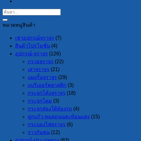
หมวดหมู่สินค้า
เช่าอุปกรณ์จราจร
(7)
สินค้าโปรโมชั่น
(4)
อุปกรณ์-จราจร
(126)
กรวยจราจร
(22)
เสาจราจร
(21)
แผงกั้นจราจร
(29)
แบริเออร์พลาสติก
(3)
กระจกโค้งจราจร
(18)
กระจกโดม
(3)
กระจกส่องใต้ท้องรถ
(4)
ลูกแก้ว-หมุดถนนสะท้อนแสง
(15)
กระบองไฟจราจร
(6)
ราวกันชน
(12)
อุปกรณ์-ประเภทยาง
(83)