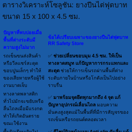
ตารางวิเคราะห์โซลูชัน: ยางปีนไต่ฟุตบาท
ขนาด 15 x 100 x 4.5 ซม.
ปัญหาที่พบบ่อยเมื่อ
ข้อได้เปรียบเฉพาะของยางปีนไต่ฟุตบาท
พื้นที่ต่างระดับมี
RR Safety Store
ความสูงไม่มาก
รถเข็นขนส่งสินค้า
✅
ช่วยเปลี่ยนขอบมุม 4.5 ซม. ให้เป็น
หรือวีลแชร์สะดุด
ทางลาดสมูท
แก้ปัญหาการกระแทกและ
ขอบปูนเล็กๆ ทำให้
สะดุด
ช่วยให้การเข็นรถผ่านพื้นที่ต่าง
ของเสียหายหรือผู้ใช้
ระดับภายในบ้านหรือโกดังเป็นไปอย่าง
งานบาดเจ็บ
ราบรื่น
ทางลาดพลาสติก
✅
มาพร้อมจุดยึดพุกมากถึง 4 จุด
แก้
ทั่วไปมักจะขยับหรือ
ปัญหาอุปกรณ์เลื่อนไถล
มอบความ
ลื่นไถลเมื่อมีแรงกด
มั่นคงสูงสุดแม้ในพื้นที่ที่มีการสัญจรของ
ทำให้เกิดอันตราย
รถเข็นหรือรถยนต์ตลอดเวลา
ขณะใช้งาน
พื้นผิวเรียบเกินไป
✅
ดีไซน์ผิวหน้าแบบ Anti-slip กันลื่น
แก้