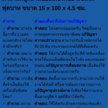
ฟุตบาท ขนาด 15 x 100 x 4.5 ซม.
คำถาม
คำตอบสั้นๆ ที่เน้นการแก้ปัญหา
✅
คำถาม:
ยางรุ่น
คำตอบ:
ไม่แตกแน่นอนครับ วัสดุเป็นยาง
นี้ยาวถึง 1 เมตร
เกรดอุตสาหกรรมหนาพิเศษ
แก้ปัญหา
จะแตกหักง่ายไหม
ความเปราะบาง
สามารถรับน้ำหนักรถได้
ถ้ามีรถทับ?
ถึง 20 ตัน กระจายแรงกดได้ดีเยี่ยมครับ
✅
คำถาม:
เหมาะ
คำตอบ:
ใช้งานได้ทั้งคู่ครับ สีดำสลับเหลือง
สำหรับการใช้งาน
ช่วยให้มองเห็นชัดเจนในโกดัง และทนแดด
ในร่มหรือกลาง
ทนฝน
แก้ปัญหาการเสื่อมสภาพ
เมื่อต้องใช้
แจ้งมากกว่ากัน?
งานกลางแจ้งระยะยาวครับ
✅
คำถาม:
การติด
คำตอบ:
ติดตั้งง่ายมากครับ สามารถวางใช้
ตั้งจำเป็นต้องใช้
งานได้ทันที หรือหากต้องการความถาวร
เครื่องมือพิเศษ
แก้ปัญหาอุปกรณ์หาย
ก็เพียงใช้สว่านเจาะ
ไหม?
พื้นตามรูยึด 4 จุดที่มีมาให้ครับ
✅
คำถาม:
ความ
คำตอบ:
ใช้ได้ครับ ด้วยความหนาของตัว