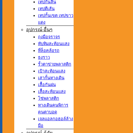
เทปกันลื่น
เทปตีเส้น
เทปกั้นเขต เทปขาว
แดง
อุปกรณ์-อื่นๆ
ถุงมือจราจร
ทับทิมสะท้อนแสง
ที่ล็อคล้อรถ
ธงราว
รั้วตาข่ายพลาสติก
เป้าสะท้อนแสง
เสากั้นทางเดิน
เสื้อกันฝน
เสื้อสะท้อนแสง
โซ่พลาสติก
ทางเดินคนพิการ
คนตาบอด
เจลแอลกอฮอล์ล้าง
มือ
อุปกรณ์-กู้ภัย