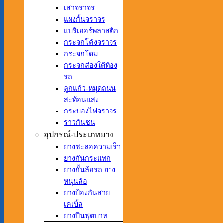
เสาจราจร
แผงกั้นจราจร
แบริเออร์พลาสติก
กระจกโค้งจราจร
กระจกโดม
กระจกส่องใต้ท้อง
รถ
ลูกแก้ว-หมุดถนน
สะท้อนแสง
กระบองไฟจราจร
ราวกันชน
อุปกรณ์-ประเภทยาง
ยางชะลอความเร็ว
ยางกันกระแทก
ยางกั้นล้อรถ ยาง
หนุนล้อ
ยางป้องกันสาย
เคเบิ้ล
ยางปีนฟุตบาท