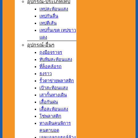
อุปกรณ์-ประเภทเทป
เทปสะท้อนแสง
เทปกันลื่น
เทปตีเส้น
เทปกั้นเขต เทปขาว
แดง
อุปกรณ์-อื่นๆ
ถุงมือจราจร
ทับทิมสะท้อนแสง
ที่ล็อคล้อรถ
ธงราว
รั้วตาข่ายพลาสติก
เป้าสะท้อนแสง
เสากั้นทางเดิน
เสื้อกันฝน
เสื้อสะท้อนแสง
โซ่พลาสติก
ทางเดินคนพิการ
คนตาบอด
เจลแอลกอฮอล์ล้าง