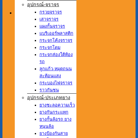
อุปกรณ์-จราจร
กรวยจราจร
เสาจราจร
แผงกั้นจราจร
แบริเออร์พลาสติก
กระจกโค้งจราจร
กระจกโดม
กระจกส่องใต้ท้อง
รถ
ลูกแก้ว-หมุดถนน
สะท้อนแสง
กระบองไฟจราจร
ราวกันชน
อุปกรณ์-ประเภทยาง
ยางชะลอความเร็ว
ยางกันกระแทก
ยางกั้นล้อรถ ยาง
หนุนล้อ
ยางป้องกันสาย