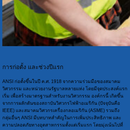
การก่อตั้ง และช่วงปีแรก
ANSI ก่อตั้งขึ้นในปี ค.ศ. 1918 จากความร่วมมือของสมาคม
วิศวกรรม และหน่วยงานรัฐบาลหลายแห่ง โดยมีจุดประสงค์แรก
เริ่ม เพื่อสร้างมาตรฐานสำหรับงานวิศวกรรม องค์กรนี้ เกิดขึ้น
จากการผลักดันของสถาบันวิศวกรไฟฟ้าอเมริกัน (ปัจจุบันคือ
IEEE) และสมาคมวิศวกรเครื่องกลอเมริกัน (ASME) รวมถึง
กลุ่มอื่นๆ ANSI มีบทบาทสำคัญในการเพิ่มประสิทธิภาพ และ
ความปลอดภัยทางอุตสาหกรรมตั้งแต่เริ่มแรก โดยมุ่งเน้นไปที่