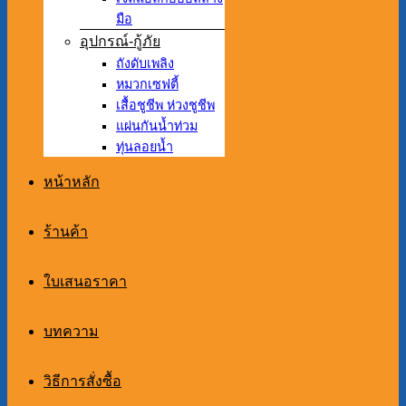
มือ
อุปกรณ์-กู้ภัย
ถังดับเพลิง
หมวกเซฟตี้
เสื้อชูชีพ ห่วงชูชีพ
แผ่นกันน้ำท่วม
ทุ่นลอยน้ำ
หน้าหลัก
ร้านค้า
ใบเสนอราคา
บทความ
วิธีการสั่งซื้อ