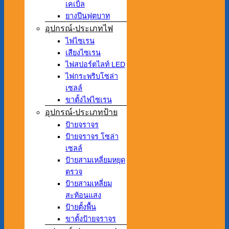
เคเบิ้ล
ยางปีนฟุตบาท
อุปกรณ์-ประเภทไฟ
ไฟไซเรน
เสียงไซเรน
ไฟสปอร์ตไลท์ LED
ไฟกระพริบโซล่า
เซลล์
ขาตั้งไฟไซเรน
อุปกรณ์-ประเภทป้าย
ป้ายจราจร
ป้ายจราจร โซล่า
เซลล์
ป้ายสามเหลี่ยมหยุด
ตรวจ
ป้ายสามเหลี่ยม
สะท้อนแสง
ป้ายตั้งพื้น
ขาตั้งป้ายจราจร