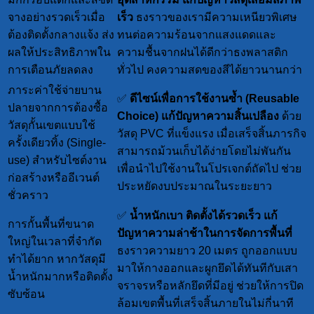
จางอย่างรวดเร็วเมื่อ
เร็ว
ธงราวของเรามีความเหนียวพิเศษ
ต้องติดตั้งกลางแจ้ง ส่ง
ทนต่อความร้อนจากแสงแดดและ
ผลให้ประสิทธิภาพใน
ความชื้นจากฝนได้ดีกว่าธงพลาสติก
การเตือนภัยลดลง
ทั่วไป คงความสดของสีได้ยาวนานกว่า
ภาระค่าใช้จ่ายบาน
✅
ดีไซน์เพื่อการใช้งานซ้ำ (Reusable
ปลายจากการต้องซื้อ
Choice)
แก้ปัญหาความสิ้นเปลือง
ด้วย
วัสดุกั้นเขตแบบใช้
วัสดุ PVC ที่แข็งแรง เมื่อเสร็จสิ้นภารกิจ
ครั้งเดียวทิ้ง (Single-
สามารถม้วนเก็บได้ง่ายโดยไม่พันกัน
use) สำหรับไซต์งาน
เพื่อนำไปใช้งานในโปรเจกต์ถัดไป ช่วย
ก่อสร้างหรืออีเวนต์
ประหยัดงบประมาณในระยะยาว
ชั่วคราว
✅
น้ำหนักเบา ติดตั้งได้รวดเร็ว
แก้
การกั้นพื้นที่ขนาด
ปัญหาความล่าช้าในการจัดการพื้นที่
ใหญ่ในเวลาที่จำกัด
ธงราวความยาว 20 เมตร ถูกออกแบบ
ทำได้ยาก หากวัสดุมี
มาให้กางออกและผูกยึดได้ทันทีกับเสา
น้ำหนักมากหรือติดตั้ง
จราจรหรือหลักยึดที่มีอยู่ ช่วยให้การปิด
ซับซ้อน
ล้อมเขตพื้นที่เสร็จสิ้นภายในไม่กี่นาที