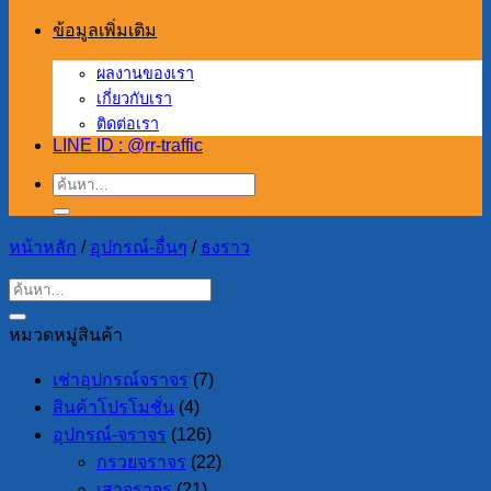
ข้อมูลเพิ่มเติม
ผลงานของเรา
เกี่ยวกับเรา
ติดต่อเรา
LINE ID : @rr-traffic
ค้นหา:
หน้าหลัก
/
อุปกรณ์-อื่นๆ
/
ธงราว
หมวดหมู่สินค้า
เช่าอุปกรณ์จราจร
(7)
สินค้าโปรโมชั่น
(4)
อุปกรณ์-จราจร
(126)
กรวยจราจร
(22)
เสาจราจร
(21)