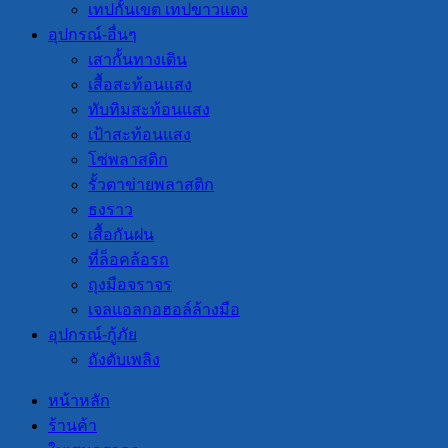
เทปกั้นเขต เทปขาวแดง
อุปกรณ์-อื่นๆ
เสากั้นทางเดิน
เสื้อสะท้อนแสง
ทับทิมสะท้อนแสง
เป้าสะท้อนแสง
โซ่พลาสติก
รั้วตาข่ายพลาสติก
ธงราว
เสื้อกันฝน
ที่ล็อคล้อรถ
ถุงมือจราจร
เจลแอลกอฮอล์ล้างมือ
อุปกรณ์-กู้ภัย
ถังดับเพลิง
หน้าหลัก
ร้านค้า