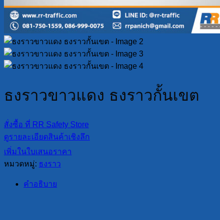
ธงราวขาวแดง ธงราวกั้นเขต
สั่งซื้อ ที่ RR Safety Store
ดูรายละเอียดสินค้าเชิงลึก
เพิ่มในใบเสนอราคา
หมวดหมู่:
ธงราว
คำอธิบาย