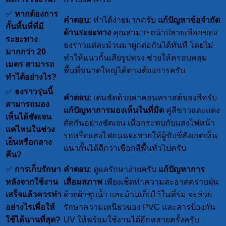
✅
หากต้องการ
คำตอบ:
ทำได้ง่ายมากครับ
แก้ปัญหาข้อจำกัด
กั้นพื้นที่ที่มี
ด้านระยะทาง
คุณสามารถนำปลายเชือกของ
ระยะทาง
ธงราวแต่ละม้วนมาผูกต่อกันได้ทันที โดยไม่
มากกว่า 20
ทำให้แนวกั้นเสียรูปทรง ช่วยให้ครอบคลุม
เมตร สามารถ
พื้นที่ขนาดใหญ่ได้ตามต้องการครับ
ทำได้อย่างไร?
✅
ธงราวรุ่นนี้
คำตอบ:
เด่นชัดด้วยค่าคอนทราสต์ของสีครับ
สามารถมอง
แก้ปัญหาการมองเห็นในที่มืด
คู่สีขาวและแดง
เห็นได้ชัดเจน
ตัดกันอย่างชัดเจน เมื่อกระทบกับแสงไฟหน้า
แค่ไหนในช่วง
รถหรือแสงไฟถนนจะช่วยให้ผู้ขับขี่สังเกตเห็น
เย็นหรือกลาง
แนวกั้นได้ดีกว่าเชือกสีพื้นทั่วไปครับ
คืน?
✅
การเก็บรักษา
คำตอบ:
ดูแลรักษาง่ายครับ
แก้ปัญหาการ
หลังจากใช้งาน
เสื่อมสภาพ
เพียงเช็ดทำความสะอาดคราบฝุ่น
เสร็จแล้วควรทำ
ด้วยผ้าชุบนํ้า และม้วนเก็บไว้ในที่ร่ม จะช่วย
อย่างไรเพื่อให้
รักษาความเหนียวของ PVC และสารป้องกัน
ใช้ได้นานที่สุด?
UV ให้พร้อมใช้งานได้อีกหลายครั้งครับ