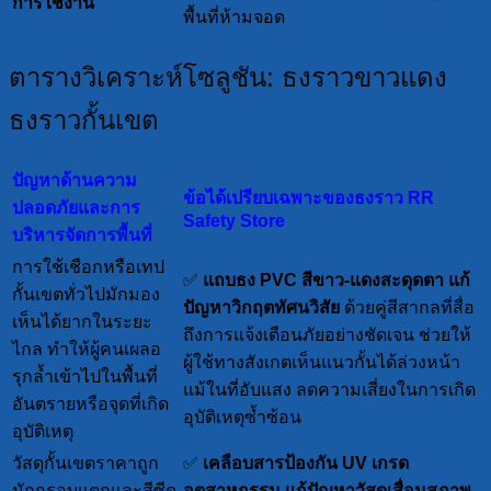
การใช้งาน
พื้นที่ห้ามจอด
ตารางวิเคราะห์โซลูชัน: ธงราวขาวแดง
ธงราวกั้นเขต
ปัญหาด้านความ
ข้อได้เปรียบเฉพาะของธงราว RR
ปลอดภัยและการ
Safety Store
บริหารจัดการพื้นที่
การใช้เชือกหรือเทป
✅
แถบธง PVC สีขาว-แดงสะดุดตา
แก้
กั้นเขตทั่วไปมักมอง
ปัญหาวิกฤตทัศนวิสัย
ด้วยคู่สีสากลที่สื่อ
เห็นได้ยากในระยะ
ถึงการแจ้งเตือนภัยอย่างชัดเจน ช่วยให้
ไกล ทำให้ผู้คนเผลอ
ผู้ใช้ทางสังเกตเห็นแนวกั้นได้ล่วงหน้า
รุกล้ำเข้าไปในพื้นที่
แม้ในที่อับแสง ลดความเสี่ยงในการเกิด
อันตรายหรือจุดที่เกิด
อุบัติเหตุซ้ำซ้อน
อุบัติเหตุ
วัสดุกั้นเขตราคาถูก
✅
เคลือบสารป้องกัน UV เกรด
มักกรอบแตกและสีซีด
อุตสาหกรรม
แก้ปัญหาวัสดุเสื่อมสภาพ