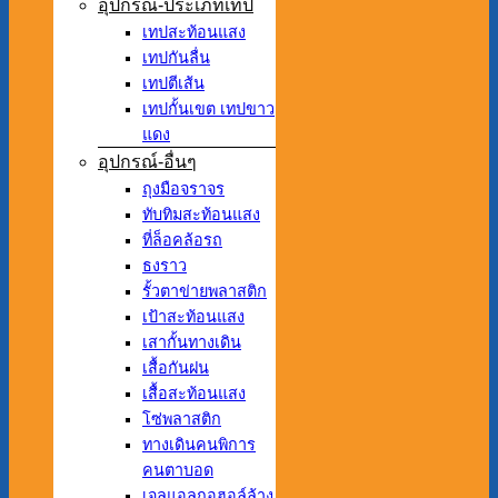
อุปกรณ์-ประเภทเทป
เทปสะท้อนแสง
เทปกันลื่น
เทปตีเส้น
เทปกั้นเขต เทปขาว
แดง
อุปกรณ์-อื่นๆ
ถุงมือจราจร
ทับทิมสะท้อนแสง
ที่ล็อคล้อรถ
ธงราว
รั้วตาข่ายพลาสติก
เป้าสะท้อนแสง
เสากั้นทางเดิน
เสื้อกันฝน
เสื้อสะท้อนแสง
โซ่พลาสติก
ทางเดินคนพิการ
คนตาบอด
เจลแอลกอฮอล์ล้าง