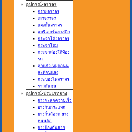
อุปกรณ์-จราจร
กรวยจราจร
เสาจราจร
แผงกั้นจราจร
แบริเออร์พลาสติก
กระจกโค้งจราจร
กระจกโดม
กระจกส่องใต้ท้อง
รถ
ลูกแก้ว-หมุดถนน
สะท้อนแสง
กระบองไฟจราจร
ราวกันชน
อุปกรณ์-ประเภทยาง
ยางชะลอความเร็ว
ยางกันกระแทก
ยางกั้นล้อรถ ยาง
หนุนล้อ
ยางป้องกันสาย