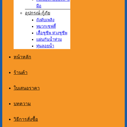
มือ
อุปกรณ์-กู้ภัย
ถังดับเพลิง
หมวกเซฟตี้
เสื้อชูชีพ ห่วงชูชีพ
แผ่นกันน้ำท่วม
ทุ่นลอยน้ำ
หน้าหลัก
ร้านค้า
ใบเสนอราคา
บทความ
วิธีการสั่งซื้อ