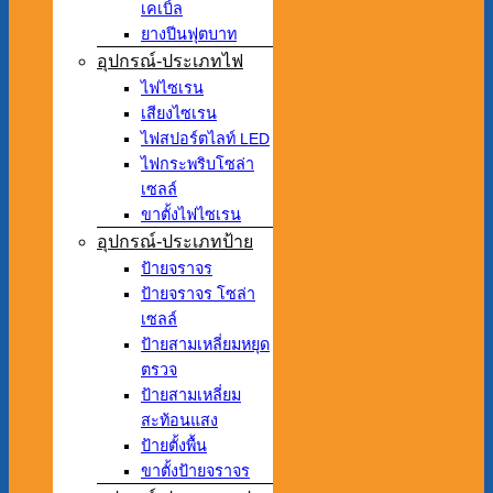
เคเบิ้ล
ยางปีนฟุตบาท
อุปกรณ์-ประเภทไฟ
ไฟไซเรน
เสียงไซเรน
ไฟสปอร์ตไลท์ LED
ไฟกระพริบโซล่า
เซลล์
ขาตั้งไฟไซเรน
อุปกรณ์-ประเภทป้าย
ป้ายจราจร
ป้ายจราจร โซล่า
เซลล์
ป้ายสามเหลี่ยมหยุด
ตรวจ
ป้ายสามเหลี่ยม
สะท้อนแสง
ป้ายตั้งพื้น
ขาตั้งป้ายจราจร