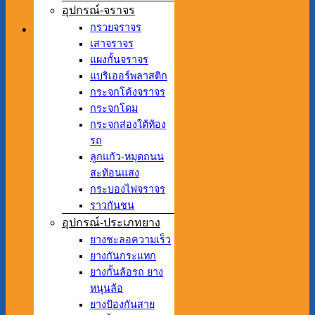
อุปกรณ์-จราจร
กรวยจราจร
เสาจราจร
แผงกั้นจราจร
แบริเออร์พลาสติก
กระจกโค้งจราจร
กระจกโดม
กระจกส่องใต้ท้อง
รถ
ลูกแก้ว-หมุดถนน
สะท้อนแสง
กระบองไฟจราจร
ราวกันชน
อุปกรณ์-ประเภทยาง
ยางชะลอความเร็ว
ยางกันกระแทก
ยางกั้นล้อรถ ยาง
หนุนล้อ
ยางป้องกันสาย