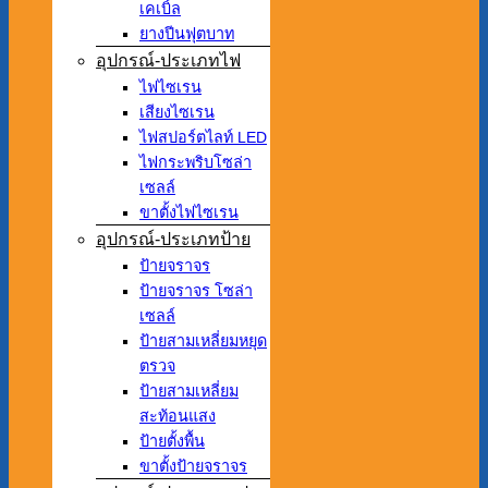
เคเบิ้ล
ยางปีนฟุตบาท
อุปกรณ์-ประเภทไฟ
ไฟไซเรน
เสียงไซเรน
ไฟสปอร์ตไลท์ LED
ไฟกระพริบโซล่า
เซลล์
ขาตั้งไฟไซเรน
อุปกรณ์-ประเภทป้าย
ป้ายจราจร
ป้ายจราจร โซล่า
เซลล์
ป้ายสามเหลี่ยมหยุด
ตรวจ
ป้ายสามเหลี่ยม
สะท้อนแสง
ป้ายตั้งพื้น
ขาตั้งป้ายจราจร