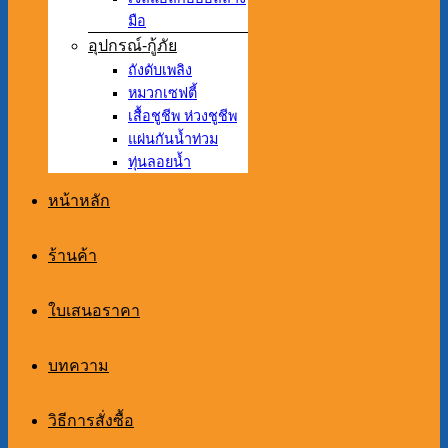
มือ
อุปกรณ์-กู้ภัย
ถังดับเพลิง
หมวกเซฟตี้
เสื้อชูชีพ ห่วงชูชีพ
แผ่นกันน้ำท่วม
ทุ่นลอยน้ำ
หน้าหลัก
ร้านค้า
ใบเสนอราคา
บทความ
วิธีการสั่งซื้อ