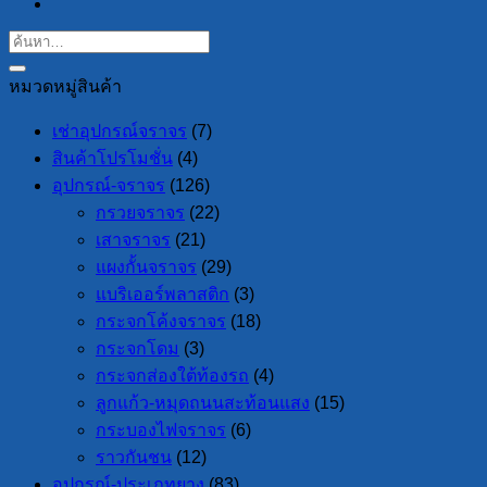
หมวดหมู่สินค้า
เช่าอุปกรณ์จราจร
(7)
สินค้าโปรโมชั่น
(4)
อุปกรณ์-จราจร
(126)
กรวยจราจร
(22)
เสาจราจร
(21)
แผงกั้นจราจร
(29)
แบริเออร์พลาสติก
(3)
กระจกโค้งจราจร
(18)
กระจกโดม
(3)
กระจกส่องใต้ท้องรถ
(4)
ลูกแก้ว-หมุดถนนสะท้อนแสง
(15)
กระบองไฟจราจร
(6)
ราวกันชน
(12)
อุปกรณ์-ประเภทยาง
(83)