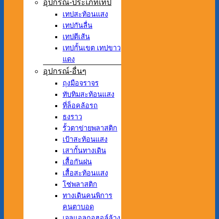
อุปกรณ์-ประเภทเทป
เทปสะท้อนแสง
เทปกันลื่น
เทปตีเส้น
เทปกั้นเขต เทปขาว
แดง
อุปกรณ์-อื่นๆ
ถุงมือจราจร
ทับทิมสะท้อนแสง
ที่ล็อคล้อรถ
ธงราว
รั้วตาข่ายพลาสติก
เป้าสะท้อนแสง
เสากั้นทางเดิน
เสื้อกันฝน
เสื้อสะท้อนแสง
โซ่พลาสติก
ทางเดินคนพิการ
คนตาบอด
เจลแอลกอฮอล์ล้าง