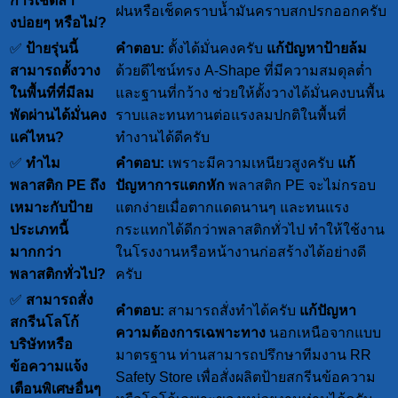
การเช็ดล้า
ฝนหรือเช็ดคราบน้ำมันคราบสกปรกออกครับ
งบ่อยๆ หรือไม่?
✅
ป้ายรุ่นนี้
คำตอบ:
ตั้งได้มั่นคงครับ
แก้ปัญหาป้ายล้ม
สามารถตั้งวาง
ด้วยดีไซน์ทรง A-Shape ที่มีความสมดุลต่ำ
ในพื้นที่ที่มีลม
และฐานที่กว้าง ช่วยให้ตั้งวางได้มั่นคงบนพื้น
พัดผ่านได้มั่นคง
ราบและทนทานต่อแรงลมปกติในพื้นที่
แค่ไหน?
ทำงานได้ดีครับ
✅
ทำไม
คำตอบ:
เพราะมีความเหนียวสูงครับ
แก้
พลาสติก PE ถึง
ปัญหาการแตกหัก
พลาสติก PE จะไม่กรอบ
เหมาะกับป้าย
แตกง่ายเมื่อตากแดดนานๆ และทนแรง
ประเภทนี้
กระแทกได้ดีกว่าพลาสติกทั่วไป ทำให้ใช้งาน
มากกว่า
ในโรงงานหรือหน้างานก่อสร้างได้อย่างดี
พลาสติกทั่วไป?
ครับ
✅
สามารถสั่ง
คำตอบ:
สามารถสั่งทำได้ครับ
แก้ปัญหา
สกรีนโลโก้
ความต้องการเฉพาะทาง
นอกเหนือจากแบบ
บริษัทหรือ
มาตรฐาน ท่านสามารถปรึกษาทีมงาน RR
ข้อความแจ้ง
Safety Store เพื่อสั่งผลิตป้ายสกรีนข้อความ
เตือนพิเศษอื่นๆ