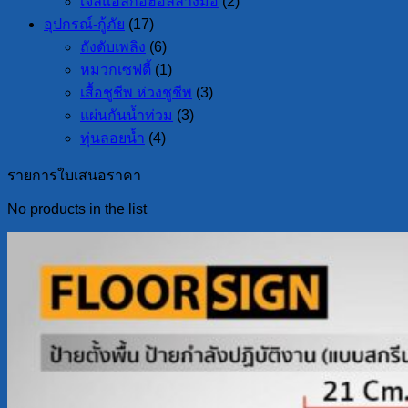
เจลแอลกอฮอล์ล้างมือ
(2)
อุปกรณ์-กู้ภัย
(17)
ถังดับเพลิง
(6)
หมวกเซฟตี้
(1)
เสื้อชูชีพ ห่วงชูชีพ
(3)
แผ่นกันน้ำท่วม
(3)
ทุ่นลอยน้ำ
(4)
รายการใบเสนอราคา
No products in the list