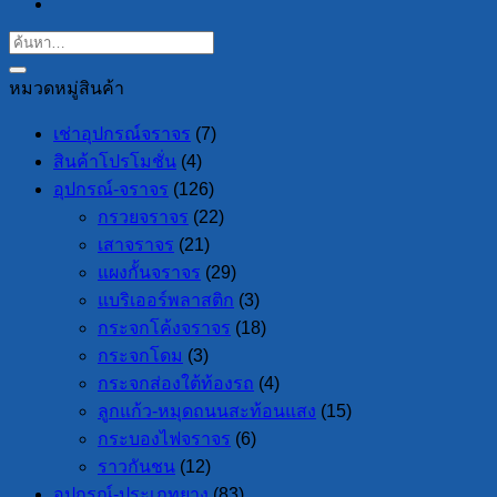
หมวดหมู่สินค้า
เช่าอุปกรณ์จราจร
(7)
สินค้าโปรโมชั่น
(4)
อุปกรณ์-จราจร
(126)
กรวยจราจร
(22)
เสาจราจร
(21)
แผงกั้นจราจร
(29)
แบริเออร์พลาสติก
(3)
กระจกโค้งจราจร
(18)
กระจกโดม
(3)
กระจกส่องใต้ท้องรถ
(4)
ลูกแก้ว-หมุดถนนสะท้อนแสง
(15)
กระบองไฟจราจร
(6)
ราวกันชน
(12)
อุปกรณ์-ประเภทยาง
(83)