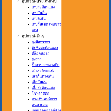
อุปกรณ์-ประเภทเทป
เทปสะท้อนแสง
เทปกันลื่น
เทปตีเส้น
เทปกั้นเขต เทปขาว
แดง
อุปกรณ์-อื่นๆ
ถุงมือจราจร
ทับทิมสะท้อนแสง
ที่ล็อคล้อรถ
ธงราว
รั้วตาข่ายพลาสติก
เป้าสะท้อนแสง
เสากั้นทางเดิน
เสื้อกันฝน
เสื้อสะท้อนแสง
โซ่พลาสติก
ทางเดินคนพิการ
คนตาบอด
เจลแอลกอฮอล์ล้าง