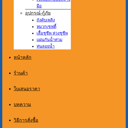
มือ
อุปกรณ์-กู้ภัย
ถังดับเพลิง
หมวกเซฟตี้
เสื้อชูชีพ ห่วงชูชีพ
แผ่นกันน้ำท่วม
ทุ่นลอยน้ำ
หน้าหลัก
ร้านค้า
ใบเสนอราคา
บทความ
วิธีการสั่งซื้อ