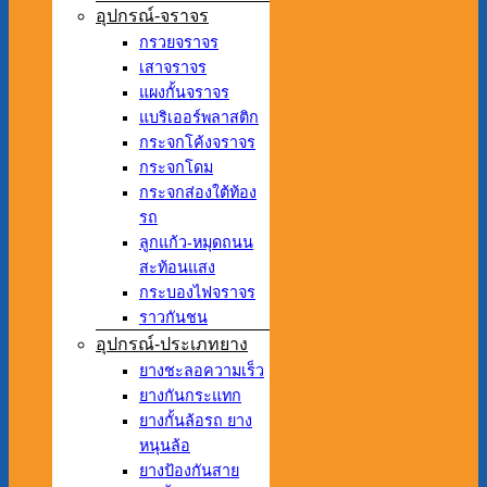
อุปกรณ์-จราจร
กรวยจราจร
เสาจราจร
แผงกั้นจราจร
แบริเออร์พลาสติก
กระจกโค้งจราจร
กระจกโดม
กระจกส่องใต้ท้อง
รถ
ลูกแก้ว-หมุดถนน
สะท้อนแสง
กระบองไฟจราจร
ราวกันชน
อุปกรณ์-ประเภทยาง
ยางชะลอความเร็ว
ยางกันกระแทก
ยางกั้นล้อรถ ยาง
หนุนล้อ
ยางป้องกันสาย