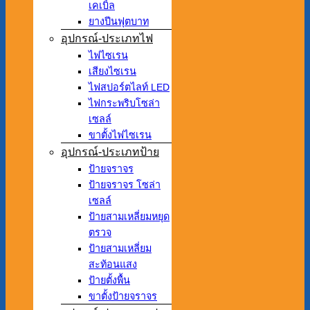
เคเบิ้ล
ยางปีนฟุตบาท
อุปกรณ์-ประเภทไฟ
ไฟไซเรน
เสียงไซเรน
ไฟสปอร์ตไลท์ LED
ไฟกระพริบโซล่า
เซลล์
ขาตั้งไฟไซเรน
อุปกรณ์-ประเภทป้าย
ป้ายจราจร
ป้ายจราจร โซล่า
เซลล์
ป้ายสามเหลี่ยมหยุด
ตรวจ
ป้ายสามเหลี่ยม
สะท้อนแสง
ป้ายตั้งพื้น
ขาตั้งป้ายจราจร