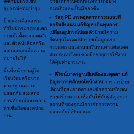
จัดเก็บบนรถเข็น
ช่วยให้การปิดกั้นพื้นที่ทำได้อย่าง
อุปกรณ์ซ่อมบำรุง
รวดเร็วและเป็นมืออาชีพ
✅
วัสดุ PE เกรดอุตสาหกรรมและสี
ป้ายแจ้งเตือนเกรด
สกรีนฝังแน่น
แก้ปัญหาต้นทุนการ
ทั่วไปมักจะกรอบแตก
เปลี่ยนอุปกรณ์บ่อย
ตัวป้ายมีความ
ง่ายเมื่อตั้งตากแดดจัด
ยืดหยุ่นไม่แตกหักง่ายเมื่อถูกแรง
และตัวหนังสือสกรีน
กระแทก และงานสกรีนทนทานต่อแดด
ลอกล่อนจนสื่อความ
ฝนประเทศไทย ช่วยยืดอายุการใช้งาน
หมายไม่ได้
ให้คุ้มค่ายาวนาน
พื้นที่หน้างานดูไม่
✅
ดีไซน์มาตรฐานสีเหลืองสะดุดตา
แก้
เรียบร้อยหรือขาด
ปัญหาภาพลักษณ์หน้างาน
การวางป้าย
มาตรฐานความ
เตือนที่ดูสะอาดตาและข้อความชัดเจน
ปลอดภัย ส่งผลต่อ
ช่วยสร้างความเชื่อมั่นให้กับผู้สัญจรว่า
ภาพลักษณ์และความ
สถานที่ของคุณมีการจัดการความ
น่าเชื่อถือของหน่วย
ปลอดภัยที่เป็นสากล
งาน