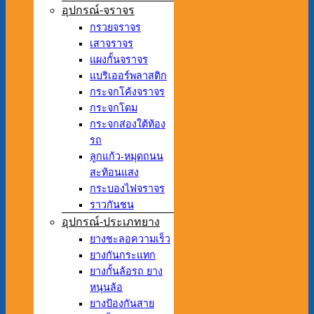
อุปกรณ์-จราจร
กรวยจราจร
เสาจราจร
แผงกั้นจราจร
แบริเออร์พลาสติก
กระจกโค้งจราจร
กระจกโดม
กระจกส่องใต้ท้อง
รถ
ลูกแก้ว-หมุดถนน
สะท้อนแสง
กระบองไฟจราจร
ราวกันชน
อุปกรณ์-ประเภทยาง
ยางชะลอความเร็ว
ยางกันกระแทก
ยางกั้นล้อรถ ยาง
หนุนล้อ
ยางป้องกันสาย