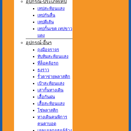
อุปกรณ์-ประเภทเทป
เทปสะท้อนแสง
เทปกันลื่น
เทปตีเส้น
เทปกั้นเขต เทปขาว
แดง
อุปกรณ์-อื่นๆ
ถุงมือจราจร
ทับทิมสะท้อนแสง
ที่ล็อคล้อรถ
ธงราว
รั้วตาข่ายพลาสติก
เป้าสะท้อนแสง
เสากั้นทางเดิน
เสื้อกันฝน
เสื้อสะท้อนแสง
โซ่พลาสติก
ทางเดินคนพิการ
คนตาบอด
เจลแอลกอฮอล์ล้าง