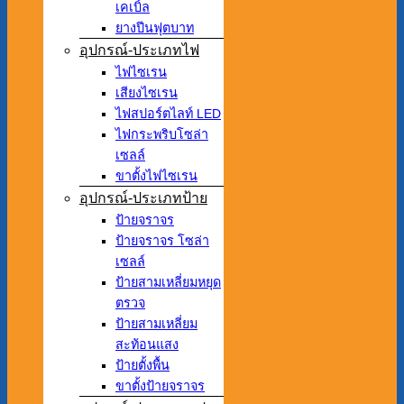
เคเบิ้ล
ยางปีนฟุตบาท
อุปกรณ์-ประเภทไฟ
ไฟไซเรน
เสียงไซเรน
ไฟสปอร์ตไลท์ LED
ไฟกระพริบโซล่า
เซลล์
ขาตั้งไฟไซเรน
อุปกรณ์-ประเภทป้าย
ป้ายจราจร
ป้ายจราจร โซล่า
เซลล์
ป้ายสามเหลี่ยมหยุด
ตรวจ
ป้ายสามเหลี่ยม
สะท้อนแสง
ป้ายตั้งพื้น
ขาตั้งป้ายจราจร