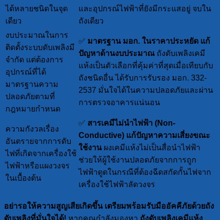
ได้หลายชนิดในจุด
และอุปกรณ์ไฟฟ้าที่ยังมีกระแสอยู่ จบใน
เดียว
ถังเดียว
งบประมาณในการ
✅
มาตรฐาน มอก. ในราคาประหยัด
แก้
ติดตั้งระบบดับเพลิงมี
ปัญหาด้านงบประมาณ
ถังดับเพลิงเคมี
จำกัด แต่ต้องการ
แห้งเป็นตัวเลือกที่คุ้มค่าที่สุดเมื่อเทียบกับ
อุปกรณ์ที่ได้
ถังชนิดอื่น ได้รับการรับรอง มอก. 332-
มาตรฐานความ
2537 มั่นใจได้ในความปลอดภัยและผ่าน
ปลอดภัยตามที่
การตรวจอาคารแน่นอน
กฎหมายกำหนด
✅
สารเคมีไม่นำไฟฟ้า (Non-
ความกังวลเรื่อง
Conductive)
แก้ปัญหาความเสี่ยงขณะ
อันตรายจากการดับ
ใช้งาน
ผงเคมีแห้งไม่เป็นสื่อนำไฟฟ้า
ไฟที่เกิดจากเครื่องใช้
ช่วยให้ผู้ใช้งานปลอดภัยจากการถูก
ไฟฟ้าหรือแผงวงจร
ไฟฟ้าดูดในกรณีที่ต้องฉีดสกัดกั้นไฟจาก
ในเบื้องต้น
เครื่องใช้ไฟฟ้าลัดวงจร
อย่ารอให้ความสูญเสียเกิดขึ้น เตรียมพร้อมรับมืออัคคีภัยด้วยถัง
ดับเพลิงที่มั่นใจได้!
หากคุณกำลังมองหา
ถังดับเพลิงเคมีแห้ง