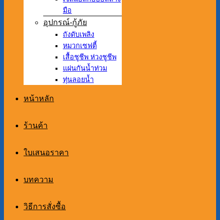
มือ
อุปกรณ์-กู้ภัย
ถังดับเพลิง
หมวกเซฟตี้
เสื้อชูชีพ ห่วงชูชีพ
แผ่นกันน้ำท่วม
ทุ่นลอยน้ำ
หน้าหลัก
ร้านค้า
ใบเสนอราคา
บทความ
วิธีการสั่งซื้อ