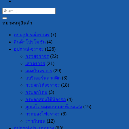
หมวดหมู่สินค้า
เช่าอุปกรณ์จราจร
(7)
สินค้าโปรโมชั่น
(4)
อุปกรณ์-จราจร
(126)
กรวยจราจร
(22)
เสาจราจร
(21)
แผงกั้นจราจร
(29)
แบริเออร์พลาสติก
(3)
กระจกโค้งจราจร
(18)
กระจกโดม
(3)
กระจกส่องใต้ท้องรถ
(4)
ลูกแก้ว-หมุดถนนสะท้อนแสง
(15)
กระบองไฟจราจร
(6)
ราวกันชน
(12)
อุปกรณ์-ประเภทยาง
(83)