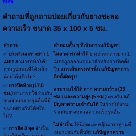
พิเศษ
คำถามที่ถูกถามบ่อยเกี่ยวกับยางชะลอ
ความเร็ว ขนาด 35 x 100 x 5 ซม.
คำถาม
คำตอบสั้น ๆ ที่เน้นการแก้ปัญหา
✅
ยางส่วนกลางยาว 1
ไม่สามารถทำได้
ยางส่วนกลางยาว 1
เมตร
สามารถหักโค้ง
เมตรถูกออกแบบมาสำหรับการติดตั้ง
ตามรูปถนนที่โค้งเล็ก
ใน
แนวเส้นตรงเท่านั้น
แก้ปัญหาการ
น้อยได้หรือไม่?
ติดตั้งผิดรูป
✅
ยางปิดท้าย (17.5
สามารถใช้ได้
หาก
ความกว้าง (35
ซม.)
สามารถใช้ร่วมกับ
ซม.) และความสูง (5 ซม.)
ตรงกัน
แก้
ยางส่วนกลางรุ่นอื่นที่มี
ปัญหาความเข้ากันได้
ในการใช้งาน
ขนาดต่างกันได้หรือ
ร่วมกับยางชะลอความเร็วรุ่นอื่น
ไม่?
ไม่จำเป็น
ใช้น็อตและพลุ๊กมาตรฐานที่
✅
การยึด 8 จุด
จำเป็น
เหมาะสมกับพื้นผิว
แก้ปัญหาความ
ต้องใช้พลุ๊กและน็อต