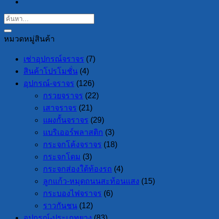
หมวดหมู่สินค้า
เช่าอุปกรณ์จราจร
(7)
สินค้าโปรโมชั่น
(4)
อุปกรณ์-จราจร
(126)
กรวยจราจร
(22)
เสาจราจร
(21)
แผงกั้นจราจร
(29)
แบริเออร์พลาสติก
(3)
กระจกโค้งจราจร
(18)
กระจกโดม
(3)
กระจกส่องใต้ท้องรถ
(4)
ลูกแก้ว-หมุดถนนสะท้อนแสง
(15)
กระบองไฟจราจร
(6)
ราวกันชน
(12)
อุปกรณ์-ประเภทยาง
(83)