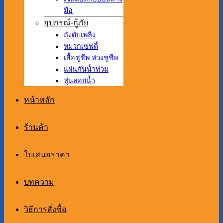
มือ
อุปกรณ์-กู้ภัย
ถังดับเพลิง
หมวกเซฟตี้
เสื้อชูชีพ ห่วงชูชีพ
แผ่นกันน้ำท่วม
ทุ่นลอยน้ำ
หน้าหลัก
ร้านค้า
ใบเสนอราคา
บทความ
วิธีการสั่งซื้อ