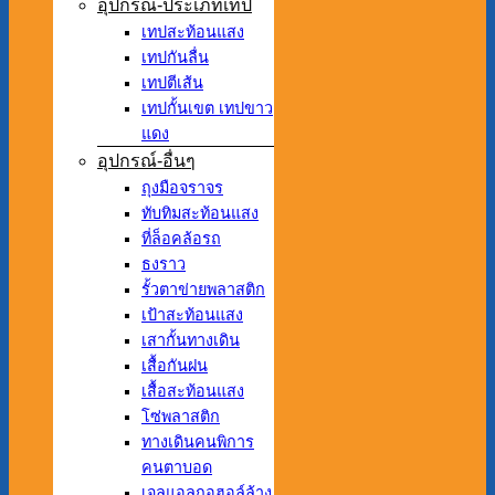
อุปกรณ์-ประเภทเทป
เทปสะท้อนแสง
เทปกันลื่น
เทปตีเส้น
เทปกั้นเขต เทปขาว
แดง
อุปกรณ์-อื่นๆ
ถุงมือจราจร
ทับทิมสะท้อนแสง
ที่ล็อคล้อรถ
ธงราว
รั้วตาข่ายพลาสติก
เป้าสะท้อนแสง
เสากั้นทางเดิน
เสื้อกันฝน
เสื้อสะท้อนแสง
โซ่พลาสติก
ทางเดินคนพิการ
คนตาบอด
เจลแอลกอฮอล์ล้าง