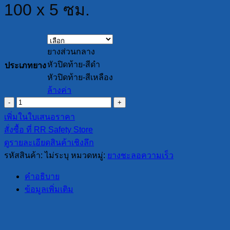
100 x 5 ซม.
ยางส่วนกลาง
หัวปิดท้าย-สีดำ
ประเภทยาง
หัวปิดท้าย-สีเหลือง
ล้างค่า
จำนวน
ยาง
เพิ่มในใบเสนอราคา
ชะลอ
สั่งซื้อ ที่ RR Safety Store
ความเร็ว
ดูรายละเอียดสินค้าเชิงลึก
ขนาด
รหัสสินค้า:
ไม่ระบุ
หมวดหมู่:
ยางชะลอความเร็ว
35
x
คำอธิบาย
100
ข้อมูลเพิ่มเติม
x
5
ซม.
ชิ้น