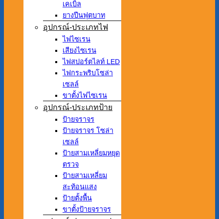
เคเบิ้ล
ยางปีนฟุตบาท
อุปกรณ์-ประเภทไฟ
ไฟไซเรน
เสียงไซเรน
ไฟสปอร์ตไลท์ LED
ไฟกระพริบโซล่า
เซลล์
ขาตั้งไฟไซเรน
อุปกรณ์-ประเภทป้าย
ป้ายจราจร
ป้ายจราจร โซล่า
เซลล์
ป้ายสามเหลี่ยมหยุด
ตรวจ
ป้ายสามเหลี่ยม
สะท้อนแสง
ป้ายตั้งพื้น
ขาตั้งป้ายจราจร