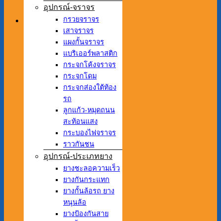
อุปกรณ์-จราจร
กรวยจราจร
เสาจราจร
แผงกั้นจราจร
แบริเออร์พลาสติก
กระจกโค้งจราจร
กระจกโดม
กระจกส่องใต้ท้อง
รถ
ลูกแก้ว-หมุดถนน
สะท้อนแสง
กระบองไฟจราจร
ราวกันชน
อุปกรณ์-ประเภทยาง
ยางชะลอความเร็ว
ยางกันกระแทก
ยางกั้นล้อรถ ยาง
หนุนล้อ
ยางป้องกันสาย